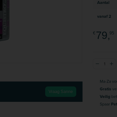
Aantal
vanaf
2
79,
€
95
Producthoeve
Ma-Za vo
Gratis
ve
Vraag Sanne
Veilig
bet
Spaar
Pe