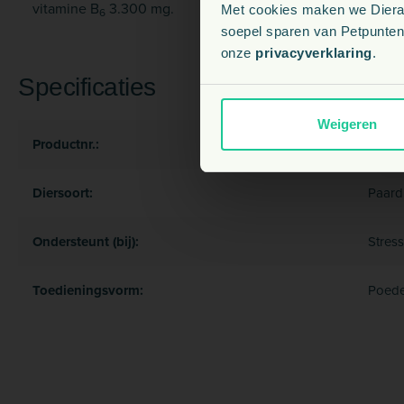
vitamine B
3.300 mg.
Met cookies maken we Dierapo
6
soepel sparen van Petpunten.
onze
privacyverklaring
.
Specificaties
Weigeren
Productnr.:
4555
Diersoort:
Paard
Ondersteunt (bij):
Stress
Toedieningsvorm:
Poede