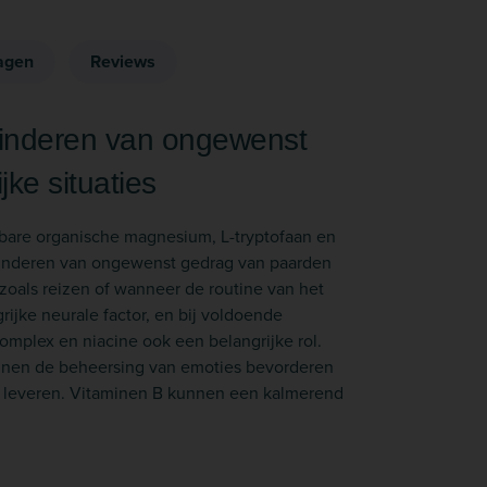
agen
Reviews
erminderen van ongewenst
ke situaties
mbare organische magnesium, L-tryptofaan en
rminderen van ongewenst gedrag van paarden
 zoals reizen of wanneer de routine van het
ijke neurale factor, en bij voldoende
omplex en niacine ook een belangrijke rol.
nnen de beheersing van emoties bevorderen
e leveren. Vitaminen B kunnen een kalmerend