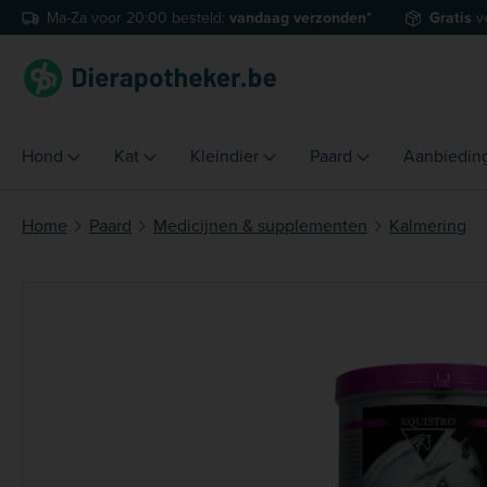
Ma-Za voor 20:00 besteld:
vandaag verzonden*
Gratis
v
naar de hoofdinhoud
Ga naar de zoekopdracht
Ga naar de hoofdnavigatie
Hond
Kat
Kleindier
Paard
Aanbiedin
Home
Paard
Medicijnen & supplementen
Kalmering
Afbeeldingengalerij overslaan