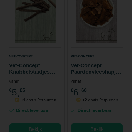
VET-CONCEPT
VET-CONCEPT
Vet-Concept
Vet-Concept
Knabbelstaafjes
Paardenvleeshapjes
Geit voor Hond en
Snack Hond Kat 50
vanaf
vanaf
Kat 100 gram
gram
5,
6,
€
05
€
60
+1
gratis Petpunten
+2
gratis Petpunten
P
P
Direct leverbaar
Direct leverbaar
Bekijk
Bekijk