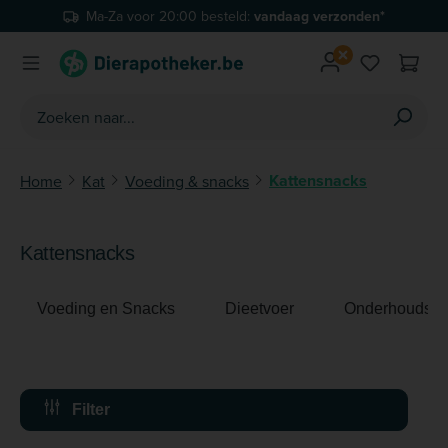
Gratis
verzending vanaf €59
Ga naar de hoofdinhoud
Je hebt 0 
Kattensnacks
Home
Kat
Voeding & snacks
Kattensnacks
Voeding en Snacks
Dieetvoer
Onderhoudsvo
Filter