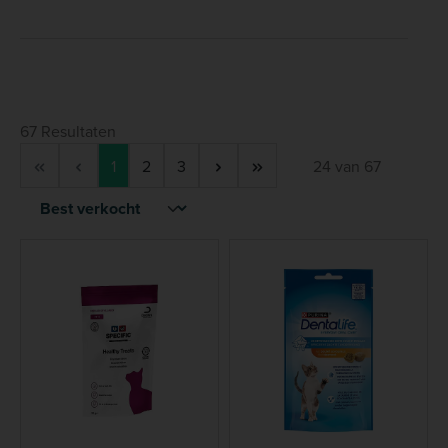
67 Resultaten
Pagina
Pagina
Pagina
1
2
3
24 van 67