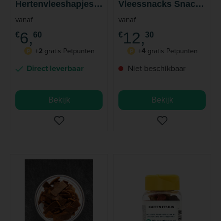
Hertenvleeshapjes
Vleessnacks Snack
Snack Hond Kat 50
Hond Kat
vanaf
vanaf
gram
6,
12,
€
60
€
30
+2
gratis Petpunten
+4
gratis Petpunten
P
P
Direct leverbaar
Niet beschikbaar
Bekijk
Bekijk