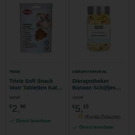
TRIXIE
DIERAPOTHEKER.NL
Trixie Soft Snack
Dierapotheker
Voor Tabletten Kat
Banaan Schijfjes
50 gram
Snack 150 gram
vanaf
vanaf
2,
5,
€
90
€
15
+1
gratis Petpunten
P
Direct leverbaar
Direct leverbaar