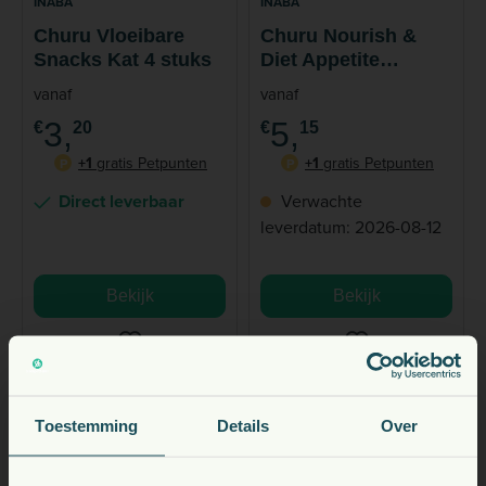
INABA
INABA
Churu Vloeibare
Churu Nourish &
Snacks Kat 4 stuks
Diet Appetite
Motivator Kip &
vanaf
vanaf
Tonijn Kat 4 stuks
3,
5,
€
20
€
15
+1
gratis Petpunten
+1
gratis Petpunten
P
P
Direct leverbaar
Verwachte
leverdatum: 2026-08-12
Bekijk
Bekijk
Toestemming
Details
Over