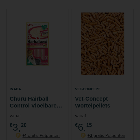
INABA
VET-CONCEPT
Churu Hairball
Vet-Concept
Control Vloeibare
Wortelpellets
Snacks 4 Stuks
vanaf
vanaf
3,
6,
€
20
€
15
+1
gratis Petpunten
+2
gratis Petpunten
P
P