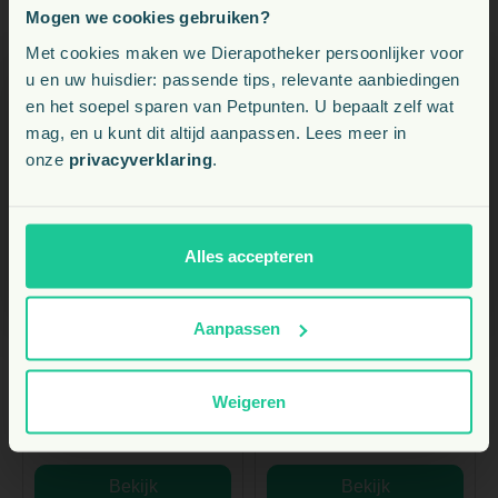
Mogen we cookies gebruiken?
Voeding, snacks, supplementen en meer voor uw dier
Met cookies maken we Dierapotheker persoonlijker voor
u en uw huisdier: passende tips, relevante aanbiedingen
en het soepel sparen van Petpunten. U bepaalt zelf wat
Kies uw land:
mag, en u kunt dit altijd aanpassen. Lees meer in
onze
privacyverklaring
.
BE
YOWUP!
DIERAPOTHEKER.NL
NL
YowUp! Ice Cream
Dierapotheker
Alles accepteren
Yogurt Hond Kat 110
Kabeljauwhuid
gram
Snack Hond 150
vanaf
vanaf
gram
Aanpassen
3,
9,
€
10
€
15
+1
gratis Petpunten
+3
gratis Petpunten
P
P
Weigeren
Direct leverbaar
Direct leverbaar
Bekijk
Bekijk