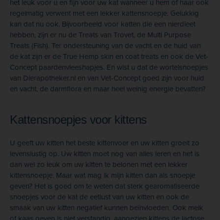
het leuk voor u en fijn voor uw kat wanneer u hem of haar ook
regelmatig verwent met een lekker kattensnoepje. Gelukkig
kan dat nu ook. Bijvoorbeeld voor katten die een nierdieet
hebben, zijn er nu de Treats van Trovet, de Multi Purpose
Treats (Fish). Ter ondersteuning van de vacht en de huid van
de kat zijn er de True Hemp skin en coat treats en ook de Vet-
Concept paardenvleeshapjes. En wist u dat de wortelsnoepjes
van Dierapotheker.nl en van Vet-Concept goed zijn voor huid
en vacht, de darmflora en maar heel weinig energie bevatten?
Kattensnoepjes voor kittens
U geeft uw kitten het beste kittenvoer en uw kitten groeit zo
levenslustig op. Uw kitten moet nog van alles leren en het is
dan wel zo leuk om uw kitten te belonen met een lekker
kittensnoepje. Maar wat mag ik mijn kitten dan als snoepje
geven? Het is goed om te weten dat sterk gearomatiseerde
snoepjes voor de kat de eetlust van uw kitten en ook de
smaak van uw kitten negatief kunnen beïnvloeden. Ook melk
of kaas geven is niet verstandig, aangezien kittens de lactose