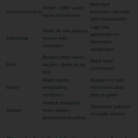
Niet hard
Klitten, doffe vacht,
Vachtverzorging
borstelen; oorzaak
vieze achterhand
laten beoordelen
Lage bak
Naast de bak plassen,
aanbieden en
Kattenbak
moeite met
dierenarts
instappen
raadplegen
Brokjes laten vallen,
Gebit laten
Eten
kwijlen, stank uit de
controleren
bek
Slaan, bijten,
Stoppen en pijn
Aaien
wegduiken,
niet testen door
verstijven
door te gaan
Andere slaapplek,
Observeer patroon
Slapen
meer slapen,
en maak notities
gespannen houding