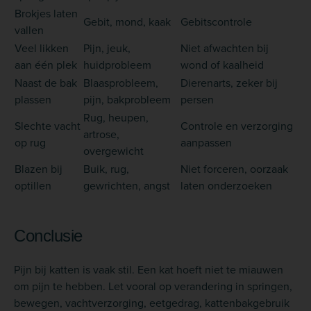
Brokjes laten
Gebit, mond, kaak
Gebitscontrole
vallen
Veel likken
Pijn, jeuk,
Niet afwachten bij
aan één plek
huidprobleem
wond of kaalheid
Naast de bak
Blaasprobleem,
Dierenarts, zeker bij
plassen
pijn, bakprobleem
persen
Rug, heupen,
Slechte vacht
Controle en verzorging
artrose,
op rug
aanpassen
overgewicht
Blazen bij
Buik, rug,
Niet forceren, oorzaak
optillen
gewrichten, angst
laten onderzoeken
Conclusie
Pijn bij katten is vaak stil. Een kat hoeft niet te miauwen
om pijn te hebben. Let vooral op verandering in springen,
bewegen, vachtverzorging, eetgedrag, kattenbakgebruik