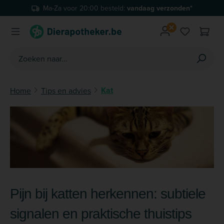
en*
Gratis
verzending vanaf €59
Ga naar de hoofdinhoud
Je hebt 0 
Kat
Home
Tips en advies
Pijn bij katten herkennen: subtiele
signalen en praktische thuistips