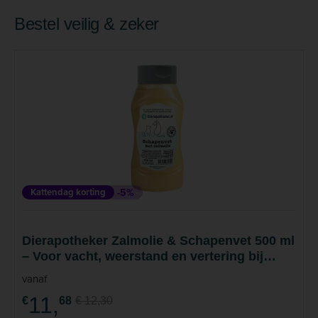
Bestel veilig & zeker
Kattendag korting
-5%
Dierapotheker Zalmolie & Schapenvet 500 ml
– Voor vacht, weerstand en vertering bij
hond en kat
vanaf
11,
€
68
€ 12,30