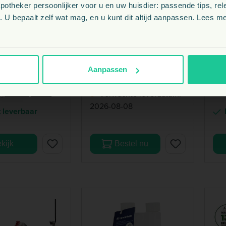
theker persoonlijker voor u en uw huisdier: passende tips, rel
BE
VERM-X
FIN
 U bepaalt zelf wat mag, en u kunt dit altijd aanpassen. Lees me
uid
Verm-X Pluimvee
Fi
NL
tamine Hobby
vloeibaar
Om
lite
24,
€
05
van
Aanpassen
+7
gratis Petpunten
2
P
5
€
gratis Petpunten
Verwachte leverdatum:
2026-08-08
t leverbaar
kijk
Bestel nu