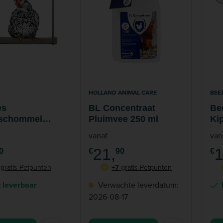
HOLLAND ANIMAL CARE
BEE
es
BL Concentraat
Be
schommel
Pluimvee 250 ml
Ki
speelgoed Kip
10
vanaf
van
erecycled
Pla
21,
1
0
€
90
€
gratis Petpunten
+7
gratis Petpunten
P
t leverbaar
Verwachte leverdatum:
2026-08-17