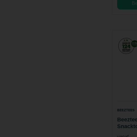
Be
BEEZTEES
Beeztee
Snackt
Speelg
vanaf