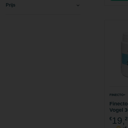
Prijs
FINECTO+
Finecto
Vogel 
19,
€
2
+6