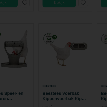
kijk
Bekijk
BEEZTEES
BEE
s Speel- en
Beeztees Voerbak
Be
oren
Kippenvoerbak Kip
Ki
oed Kip 100%
100% Gerecycled
10
vanaf
van