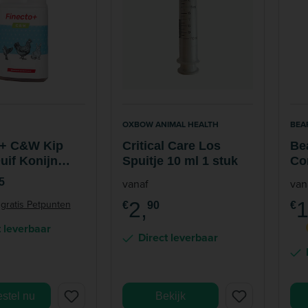
OXBOW ANIMAL HEALTH
BEA
o+ C&W Kip
Critical Care Los
Be
uif Konijn
Spuitje 10 ml 1 stuk
Co
lacon 500 ml
5
vanaf
van
gratis Petpunten
2,
1
€
90
€
t leverbaar
Direct leverbaar
stel nu
Bekijk