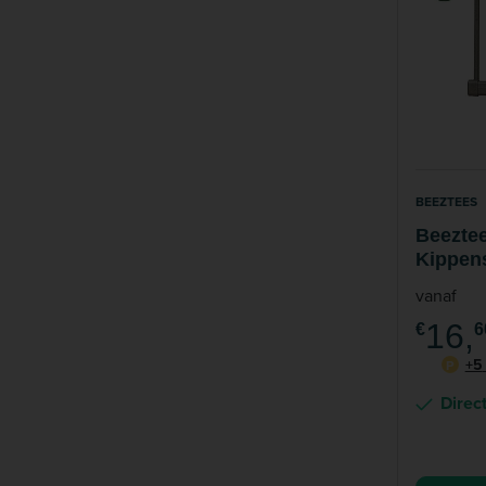
BEEZTEES
Beezte
Kippen
Kippen
vanaf
100% G
16,
Plastic
€
6
+5
P
Direc