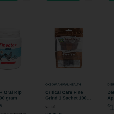
OXBOW ANIMAL HEALTH
DIE
+ Oral Kip
Critical Care Fine
Di
300 gram
Grind 1 Sachet 100
App
gram
1
5
vanaf
€
gratis Petpunten