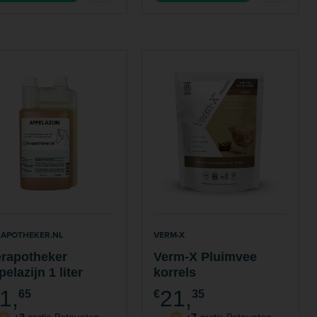
RAPOTHEKER.NL
VERM-X
erapotheker
Verm-X Pluimvee
elazijn 1 liter
korrels
1,
21,
65
€
35
+3
gratis Petpunten
+7
gratis Petpunten