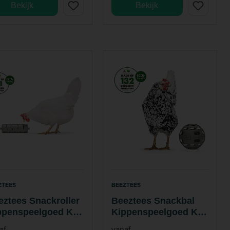
Bekijk
Bekijk
ZTEES
BEEZTEES
eztees Snackroller
Beeztees Snackbal
ppenspeelgoed Kip
Kippenspeelgoed Kip
0% Gerecycled
100% Gerecycled
af
vanaf