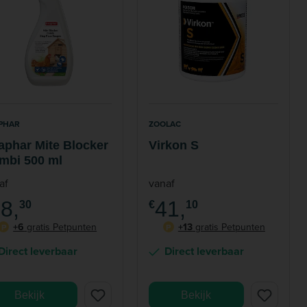
PHAR
ZOOLAC
aphar Mite Blocker
Virkon S
mbi 500 ml
af
vanaf
8,
41,
30
€
10
+6
gratis Petpunten
+13
gratis Petpunten
P
P
Direct leverbaar
Direct leverbaar
Bekijk
Bekijk