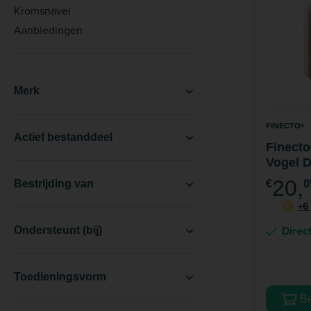
Kromsnavel
Aanbiedingen
Merk
FINECTO+
Actief bestanddeel
Finect
Vogel D
Doseerf
20,
Bestrijding van
€
0
+6
P
Direc
Ondersteunt (bij)
Toedieningsvorm
Be