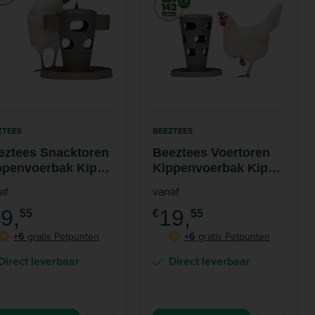
ZTEES
BEEZTEES
eztees Snacktoren
Beeztees Voertoren
ppenvoerbak Kip
Kippenvoerbak Kip
0% Gerecycled
100% Gerecycled
af
vanaf
stic
Plastic
9,
19,
55
€
55
+6
gratis Petpunten
+6
gratis Petpunten
P
P
Direct leverbaar
Direct leverbaar