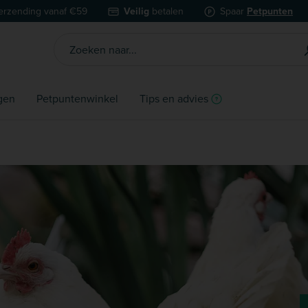
erzending vanaf €59
Veilig
betalen
Spaar
Petpunten
gen
Petpuntenwinkel
Tips en advies