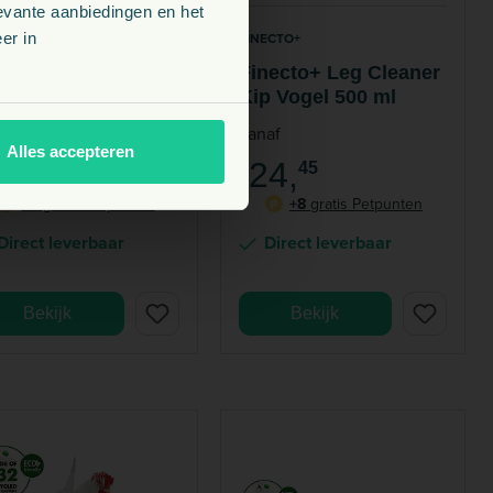
evante aanbiedingen en het
ECTO+
FINECTO+
er in
necto+ Protect
Finecto+ Leg Cleaner
gevingsspray 1
Kip Vogel 500 ml
r
af
vanaf
Alles accepteren
2,
24,
50
€
45
+7
gratis Petpunten
+8
gratis Petpunten
P
P
Direct leverbaar
Direct leverbaar
Bekijk
Bekijk