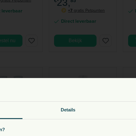
23,
€
85
t leverbaar
+7
gratis Petpunten
P
Direct leverbaar
stel nu
Bekijk
oeding, snacks, supplementen en meer voor uw dier
Details
Kies uw land:
n?