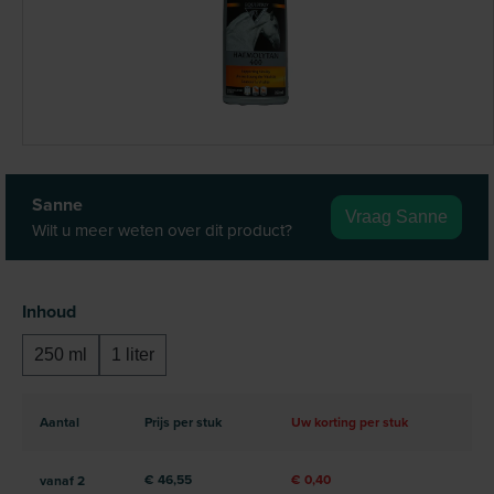
Sanne
Vraag Sanne
Wilt u meer weten over dit product?
Selecteer
Inhoud
250 ml
1 liter
Aantal
Prijs per stuk
Uw korting per stuk
€ 46,55
€ 0,40
vanaf
2