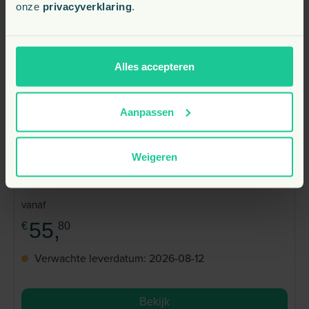
onze
privacyverklaring
.
Alles accepteren
Aanpassen
Weigeren
Equistro Excell E Powder
vanaf
55,
€
80
Verwachte leverdatum: 2026-08-12
Bekijk