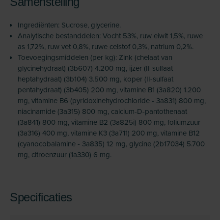
Samenstelling
Ingrediënten: Sucrose, glycerine.
Analytische bestanddelen: Vocht 53%, ruw eiwit 1,5%, ruwe
as 1,72%, ruw vet 0,8%, ruwe celstof 0,3%, natrium 0,2%.
Toevoegingsmiddelen (per kg): Zink (chelaat van
glycinehydraat) (3b607) 4.200 mg, ijzer (II-sulfaat
heptahydraat) (3b104) 3.500 mg, koper (II-sulfaat
pentahydraat) (3b405) 200 mg, vitamine B1 (3a820) 1.200
mg, vitamine B6 (pyridoxinehydrochloride - 3a831) 800 mg,
niacinamide (3a315) 800 mg, calcium-D-pantothenaat
(3a841) 800 mg, vitamine B2 (3a825i) 800 mg, foliumzuur
(3a316) 400 mg, vitamine K3 (3a711) 200 mg, vitamine B12
(cyanocobalamine - 3a835) 12 mg, glycine (2b17034) 5.700
mg, citroenzuur (1a330) 6 mg.
Specificaties