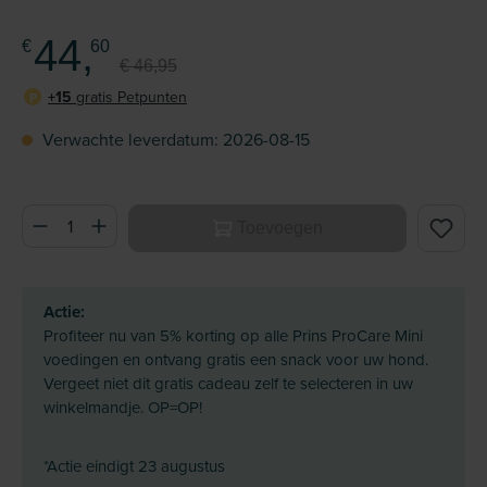
44,
€
60
€ 46,95
+15
gratis Petpunten
P
Verwachte leverdatum: 2026-08-15
Producthoeveelheid: Voer de gewenste hoeveelheid in of ge
Toevoegen
Actie:
Profiteer nu van 5% korting op alle Prins ProCare Mini
voedingen en ontvang gratis een snack voor uw hond.
Vergeet niet dit gratis cadeau zelf te selecteren in uw
winkelmandje. OP=OP!
*Actie eindigt 23 augustus