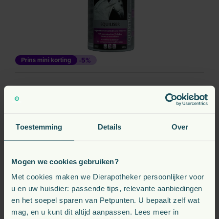
Prins mini korting
-5%
Equistro Equiliser 500 gram
vanaf
Toestemming
Details
Over
77,
€
95
Direct leverbaar
Mogen we cookies gebruiken?
Bekijk
Met cookies maken we Dierapotheker persoonlijker voor
u en uw huisdier: passende tips, relevante aanbiedingen
en het soepel sparen van Petpunten. U bepaalt zelf wat
mag, en u kunt dit altijd aanpassen. Lees meer in