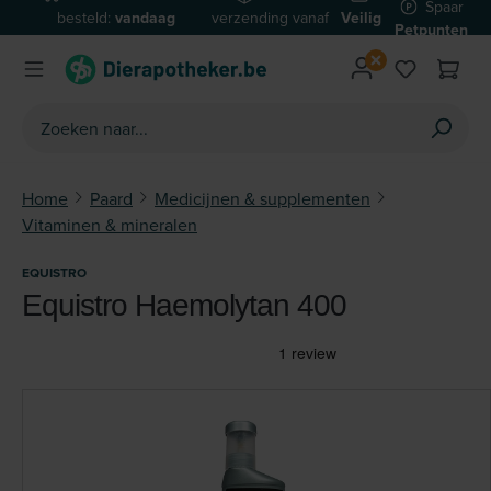
Spaar
besteld:
vandaag
verzending vanaf
Veilig
Ga naar de hoofdinhoud
Petpunten
verzonden*
€59
betalen
Home
Paard
Medicijnen & supplementen
Vitaminen & mineralen
EQUISTRO
Equistro Haemolytan 400
Afbeeldingengalerij overslaan