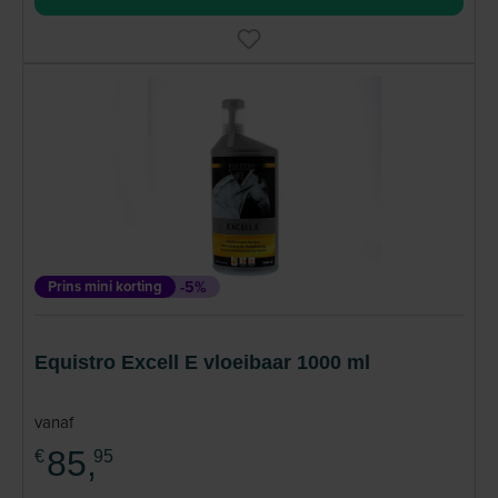
Prins mini korting
-5%
Equistro Excell E vloeibaar 1000 ml
vanaf
85,
€
95