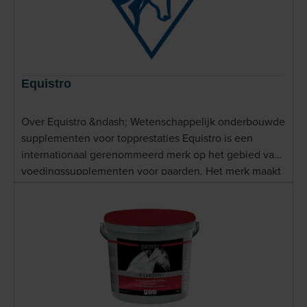
Equistro
Over Equistro &ndash; Wetenschappelijk onderbouwde
supplementen voor topprestaties Equistro is een
internationaal gerenommeerd merk op het gebied van
voedingssupplementen voor paarden. Het merk maakt
deel uit van Vetoquinol, een toonaangevend
diergeneeskundig bedrijf, en is al meer dan 30 jaar een
betrouwbare partner voor ruiters, fokkers en
dierenartsen wereldwijd. Equistro ontwikkelt
hoogwaardige supplementen die gericht zijn op het
ondersteunen van vitaliteit, spierontwikkeling,
hoefgezondheid, vachtkwaliteit en het algemene
welzijn van paarden. Wat Equistro onderscheidt, is de