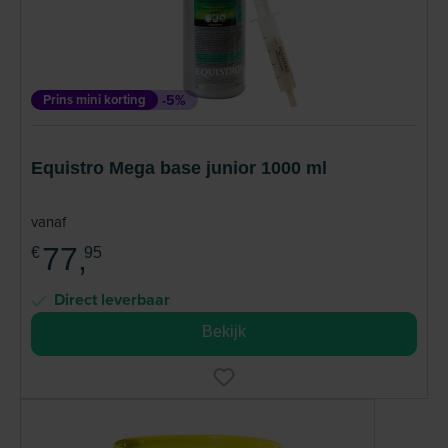
Prins mini korting
-5%
Equistro Mega base junior 1000 ml
vanaf
77,
€
95
Direct leverbaar
Bekijk