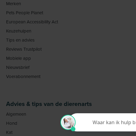
Merken
Pets People Planet
European Accessibility Act
Keuzehulpen
Tips en advies
Reviews Trustpilot
Mobiele app
Nieuwsbrief
Voerabonnement
Advies & tips van de dierenarts
Algemeen
Hond
Kat