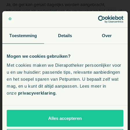
Ja, de gel kan gerust dagelijks worden aangebracht,
bijvoorbeeld als onderdeel van de verzorging na het rijden of
werken.
Laat de gel een vette of plakkerige laag achter?
Toestemming
Details
Over
Mogen we cookies gebruiken?
Mag ik NAF Arnica Gel gebruiken op
Voeding, snacks, supplementen en meer voor uw dier
beschadigde of open huid?
Met cookies maken we Dierapotheker persoonlijker voor
u en uw huisdier: passende tips, relevante aanbiedingen
en het soepel sparen van Petpunten. U bepaalt zelf wat
Kies uw land:
mag, en u kunt dit altijd aanpassen. Lees meer in
onze
privacyverklaring
.
BE
NL
Alles accepteren