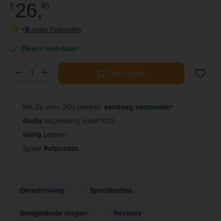
26,
€
45
+8
gratis Petpunten
P
Direct leverbaar
Producthoeveelheid: Voer de gewenste hoeveelheid in of ge
Toevoegen
Ma-Za voor 20u besteld:
vandaag verzonden*
Gratis
verzending vanaf €59
Veilig
betalen
Spaar
Petpunten
Omschrijving
Specificaties
Veelgestelde vragen
Reviews