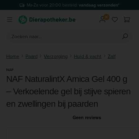
Ma-Za voor 20:00 besteld:
vandaag verzonden*
Ga naar de hoofdinhoud
Je hebt 0 
Home
Paard
Verzorging
Huid & vacht
Zalf
NAF
NAF NaturalintX Arnica Gel 400 g
– Verkoelende gel bij stijve spieren
en zwellingen bij paarden
Afbeeldingengalerij overslaan