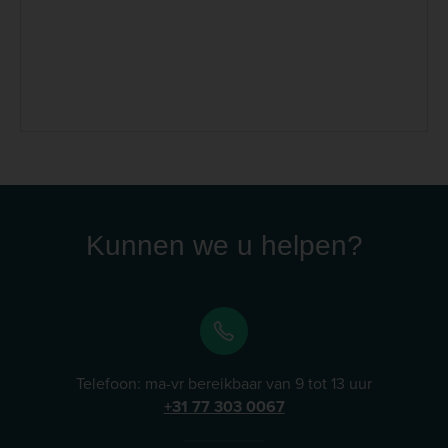
hebben opgebouwd. De natuurlijke NAF producten
hebben inmiddels ook hun weg gevonden naar
Nederlandse paardenprofessionals en dierenartsen.
NAF staat bekend om zijn innovatieve,
wetenschappelijk onderbouwde oplossingen die
paarden op een natuurlijke manier ondersteunen. De
producten worden wereldwijd aanbevolen door ruiters
en dierenartsen. Lees meer
Kunnen we u helpen?
Telefoon: ma-vr bereikbaar van 9 tot 13 uur
+31 77 303 0067