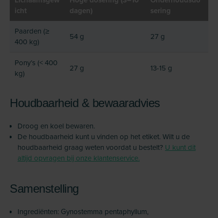
Lichaamsgew
Hoge dosering (3–10
Onderhoudsdo
icht
dagen)
sering
Paarden (≥
54 g
27 g
400 kg)
Pony’s (< 400
27 g
13-15 g
kg)
Houdbaarheid & bewaaradvies
Droog en koel bewaren.
De houdbaarheid kunt u vinden op het etiket. Wilt u de
houdbaarheid graag weten voordat u bestelt?
U kunt dit
altijd opvragen bij onze klantenservice.
Samenstelling
Ingrediënten: Gynostemma pentaphyllum,