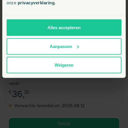
onze
privacyverklaring
.
Alles accepteren
Aanpassen
Weigeren
NAF Biotics – Pre- en probiotica voor
darmgezondheid bij paarden
vanaf
36,
€
20
Verwachte leverdatum: 2026-08-12
Bekijk