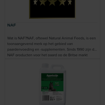
NAF
Wat is NAF?NAF, oftewel Natural Animal Feeds, is een
toonaangevend merk op het gebied van
paardenvoeding en -supplementen. Sinds 1990 zijn de
NAF producten voor het paard op de Britse markt
verschenen, waar ze sindsdien een sterke reputatie
hebben opgebouwd. De natuurlijke NAF producten
hebben inmiddels ook hun weg gevonden naar
Nederlandse paardenprofessionals en dierenartsen.
NAF staat bekend om zijn innovatieve,
wetenschappelijk onderbouwde oplossingen die
paarden op een natuurlijke manier ondersteunen. De
producten worden wereldwijd aanbevolen door ruiters