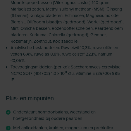
Monnikspeperbessen (Vitex agnus castus) 140 gram,
Mariadistel zaden, Methyl sulfonyl methaan (MSM), Ginseng
(Siberian), Ginkgo bladeren, Echinacea, Magnesiumoxide,
Biergist, Olijfboom blaadjes (gedroogd), Wortel (gedroogd),
Mint, Omicha bessen, Rozenbottel schelpen, Paardenbloem
bladeren, Kurkuma, Chlorella (gedroogd), Gember,
Rozemarijn, Zoethout, Koolzaadolie.
Analytische bestanddelen: Ruw eiwit 10,3%, ruwe oliën en
vetten 6,4%, ruwe as 8,8%, ruwe celstof 22,1%, natrium
<0,05%.
Toevoegingsmiddelen (per kg): Saccharomyces cerevisiae
11
NCYC Sc47 (4b1702) 1,0 x 10
cfu, vitamine E (3a700) 995
IE.
Plus- en minpunten
Ondersteunt hormoonbalans, weerstand en
hoefgezondheid bij oudere paarden
Met antioxidanten, kruiden, magnesium en prebiotica