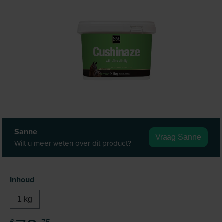
Sanne
Vraag Sanne
Wilt u meer weten over dit product?
Selecteer
Inhoud
1 kg