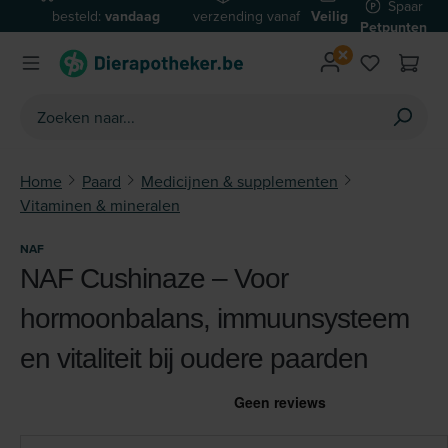
Spaar
besteld:
vandaag
verzending vanaf
Veilig
Ga naar de hoofdinhoud
Petpunten
verzonden*
€59
betalen
Home
Paard
Medicijnen & supplementen
Vitaminen & mineralen
NAF
NAF Cushinaze – Voor
hormoonbalans, immuunsysteem
en vitaliteit bij oudere paarden
Afbeeldingengalerij overslaan