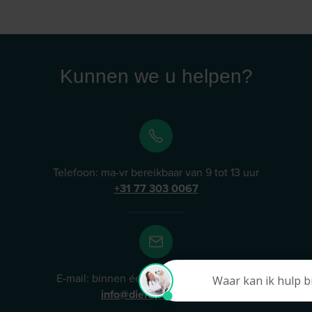
Kunnen we u helpen?
Telefoon: ma-vr bereikbaar van 9 tot 13 uur
+31 77 303 0067
E-mail: binnen één werkdag onze reactie
info@dierapotheker.nl