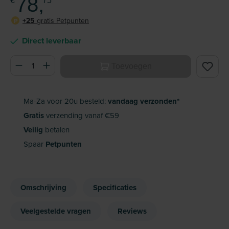
78,
€
75
+25
gratis Petpunten
P
Direct leverbaar
Producthoeveelheid: Voer de gewenste hoeveelheid in of ge
Toevoegen
Ma-Za voor 20u besteld:
vandaag verzonden*
Gratis
verzending vanaf €59
Veilig
betalen
Spaar
Petpunten
Omschrijving
Specificaties
Veelgestelde vragen
Reviews