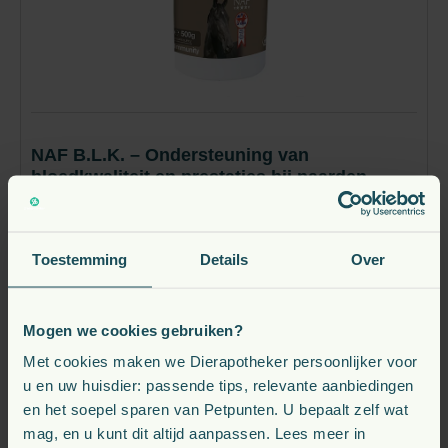
NAF B.L.K. – Ondersteuning van
bloedkwaliteit en prestaties bij paarden
vanaf
66,
€
20
Toestemming
Details
Over
Verwachte leverdatum: 2026-08-12
Mogen we cookies gebruiken?
Bekijk
Met cookies maken we Dierapotheker persoonlijker voor
u en uw huisdier: passende tips, relevante aanbiedingen
en het soepel sparen van Petpunten. U bepaalt zelf wat
mag, en u kunt dit altijd aanpassen. Lees meer in