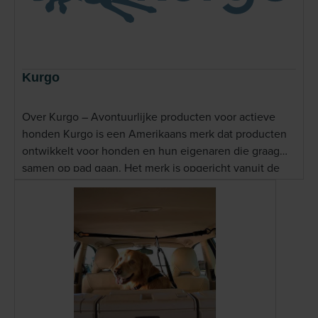
Kurgo
Over Kurgo – Avontuurlijke producten voor actieve
honden Kurgo is een Amerikaans merk dat producten
ontwikkelt voor honden en hun eigenaren die graag
samen op pad gaan. Het merk is opgericht vanuit de
gedachte dat honden onderdeel zijn van het avontuur,
of dat nu een wandeling, autorit, kampeertrip of andere
buitenactiviteit is. Het assortiment van Kurgo omvat
praktische producten die zijn ontworpen voor gebruik
onderweg en tijdens outdooractiviteiten. Daarbij staan
functionaliteit, duurzaamheid en gebruiksgemak
centraal. Lees meer