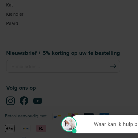
Kat
Kleindier
Paard
Nieuwsbrief + 5% korting op uw 1e bestelling
Volg ons op
Betaal eenvoudig met