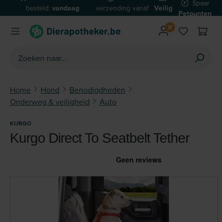
Spaar
besteld:
vandaag
verzending vanaf
Veilig
Ga naar de hoofdinhoud
Petpunten
verzonden*
€59
betalen
Home
Hond
Benodigdheden
Onderweg & veiligheid
Auto
KURGO
Kurgo Direct To Seatbelt Tether
Afbeeldingengalerij overslaan