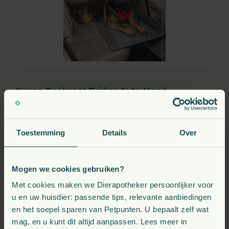
Kurgo Backseat Bridge Auto Hond
Black/Heather Grey
vanaf
Toestemming
Details
Over
88,
€
15
Direct leverbaar
Mogen we cookies gebruiken?
Bekijk
Met cookies maken we Dierapotheker persoonlijker voor
u en uw huisdier: passende tips, relevante aanbiedingen
en het soepel sparen van Petpunten. U bepaalt zelf wat
mag, en u kunt dit altijd aanpassen. Lees meer in