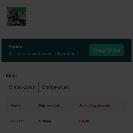
Sanne
Vraag Sanne
Wilt u meer weten over dit product?
Selecteer
Kleur
Blauw-zwart
Oranje-zwart
Aantal
Prijs per stuk
Uw korting per stuk
€ 14,65
€ 0,30
vanaf
2