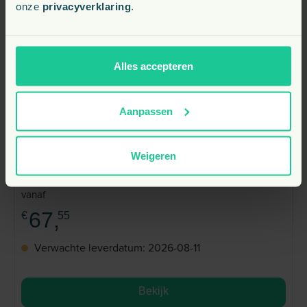
onze
privacyverklaring
.
Alles accepteren
Aanpassen
Weigeren
Kurgo Baxter Backpack Chili/Barn Red
vanaf
67,
€
55
Verwachte leverdatum: 2026-08-11
Bekijk