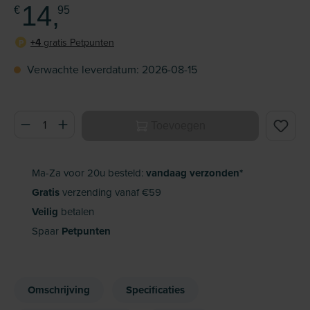
14,
€
95
+4
gratis Petpunten
P
Verwachte leverdatum: 2026-08-15
Producthoeveelheid: Voer de gewenste hoeveelheid in of ge
Toevoegen
Ma-Za voor 20u besteld:
vandaag verzonden*
Gratis
verzending vanaf €59
Veilig
betalen
Spaar
Petpunten
Omschrijving
Specificaties