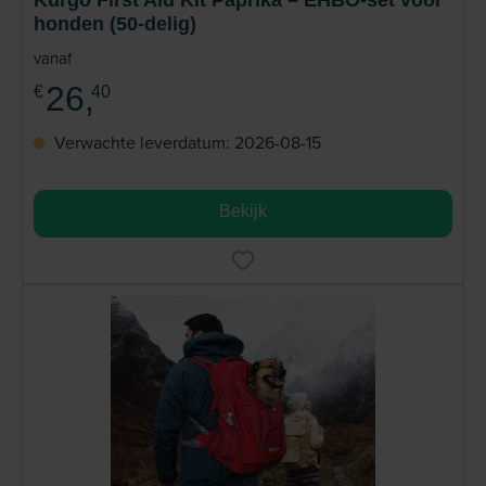
Kurgo First Aid Kit Paprika – EHBO-set voor
honden (50-delig)
vanaf
26,
€
40
Verwachte leverdatum: 2026-08-15
Bekijk