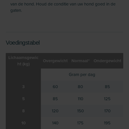
van de hond. Houd de conditie van uw hond goed in de
gaten.
Voedingstabel
Lichaamsgewic
Overgewicht
Normaal*
Ondergewicht
ht (kg)
Gram per dag
3
60
80
85
5
85
110
125
8
120
150
170
10
140
175
195