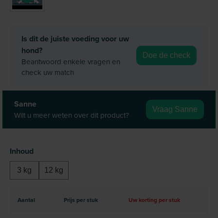
Is dit de juiste voeding voor uw
hond?
Doe de check
Beantwoord enkele vragen en
check uw match
Sanne
Vraag Sanne
Wilt u meer weten over dit product?
Selecteer
Inhoud
3 kg
12 kg
Aantal
Prijs per stuk
Uw korting per stuk