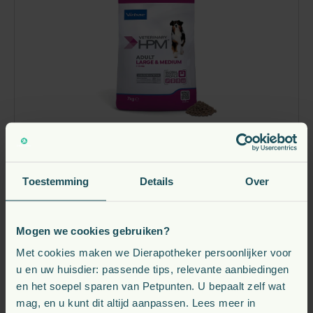
HPM voeding die is gebaseerd op een hoog eiwit- en
laag koolhydraatgehalte, wat beter aansluit op de
natuurlijke voeding van carnivoren zoals honden en
katten. Deze aanpak helpt bij het ondersteunen van
een gezond gewicht, sterke spieren en specifieke
gezondheidsproblemen zoals allergie&euml;n en
urinewegproblemen. Lees meer
HPM Adult Large & Medium Dog Hondenvoer
Toestemming
Details
Over
vanaf
27,
€
30
Mogen we cookies gebruiken?
Verwachte leverdatum: 2026-08-10
Met cookies maken we Dierapotheker persoonlijker voor
u en uw huisdier: passende tips, relevante aanbiedingen
en het soepel sparen van Petpunten. U bepaalt zelf wat
Bekijk
mag, en u kunt dit altijd aanpassen. Lees meer in