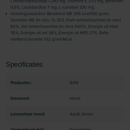
Chondroïtinesulfaat 1.240 mg, Vitamine E 570 mg, Bentoniet
0,5%, Lactobacillus 7 mg, L-carnitine 330 mg.
Voedingswaarden: Berekend ME 335 kcal/100 gram,
Gemeten ME (in vivo; %) 353, Eiwit verteerbaarheid (in vivo)
82%, Vet verteerbaarheid (in vivo) 94,5%, Energie uit eiwit
35%, Energie uit vet 38%, Energie uit NFE 27%, Ratio
eiwitten/calorieën 102 gram/Mcal.
Specificaties
Productnr.:
8416
Diersoort:
Hond
Levensfase hond:
Adult, Senior
Ondersteunt (bij):
Gewrichten