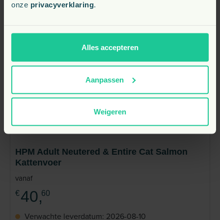
onze
privacyverklaring
.
Alles accepteren
Aanpassen
Weigeren
HPM Adult Neutered & Entire Cat Salmon
Kattenvoer
vanaf
40,
€
60
Verwachte leverdatum: 2026-08-10