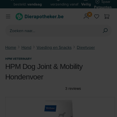
Spaar
besteld:
vandaag
verzending vanaf
Veilig
Ga naar de hoofdinhoud
Petpunten
verzonden*
€59
betalen
Home
Hond
Voeding en Snacks
Dieetvoer
HPM VETERINARY
HPM Dog Joint & Mobility
Hondenvoer
Afbeeldingengalerij overslaan