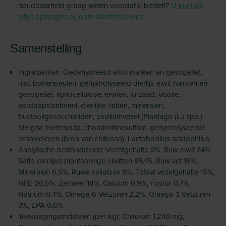
houdbaarheid graag weten voordat u bestelt?
U kunt dit
altijd opvragen bij onze klantenservice.
Samenstelling
Ingrediënten: Gedehydreerd eiwit (varken en gevogelte),
rijst, bonenpeulen, gehydrolyseerd dierlijk eiwit (varken en
gevogelte), lignocellulose, erwten, lijnzaad, visolie,
aardappelzetmeel, dierlijke vetten, mineralen,
fructooligosacchariden, psylliumvezel (Plantago (L.) spp.)
biergist, bietenpulp, chondroïtinesulfaat, gehydrolyseerde
schaaldieren (bron van chitosan), Lactobacillus acidophilus.
Analytische bestanddelen: Vochtgehalte 9%, Ruw eiwit 34%,
Ratio dierlijke plantaardige eiwitten 85/15, Ruw vet 15%,
Mineralen 6,5%, Ruwe cellulose 9%, Totaal vezelgehalte 15%,
NFE 26,5%, Zetmeel 18%, Calcium 0,9%, Fosfor 0,7%,
Natrium 0,4%, Omega-6 Vetzuren 2,2%, Omega-3 Vetzuren
3%, EPA 0,6%.
Toevoegingsmiddelen (per kg): Chitosan 1.240 mg,