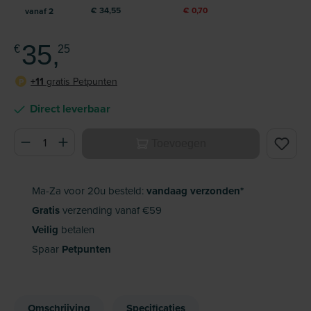
€ 34,55
€ 0,70
vanaf
2
35,
€
25
+11
gratis Petpunten
P
Direct leverbaar
Producthoeveelheid: Voer de gewenste hoeveelheid in of ge
Toevoegen
Ma-Za voor 20u besteld:
vandaag verzonden*
Gratis
verzending vanaf €59
Veilig
betalen
Spaar
Petpunten
Omschrijving
Specificaties