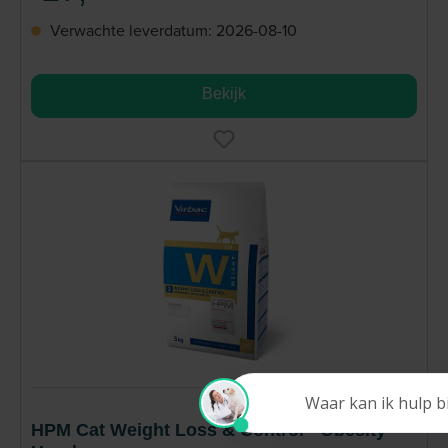
Verwachte leverdatum: 2026-08-10
Bekijk
HPM Cat Weight Loss & Control - Obesity