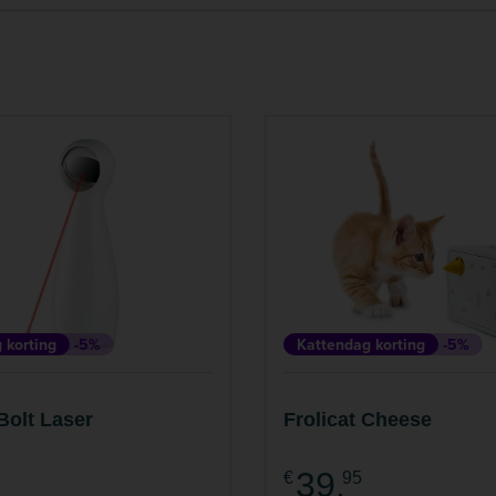
 korting
-5%
Kattendag korting
-5%
Bolt Laser
Frolicat Cheese
39,
€
95