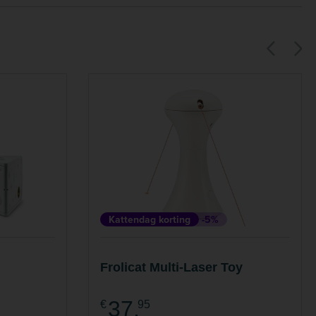
Kattendag korting
-5%
Frolicat Multi-Laser Toy
37,
€
95