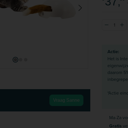
37,
Producthoeve
Actie:
Het is Int
eigenwijz
daarom 5% 
inbegrepen
*Actie ein
Vraag Sanne
Ma-Za vo
Gratis
ve