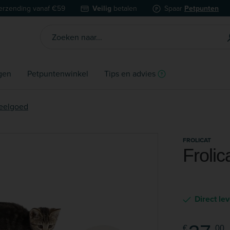
erzending vanaf €59
Veilig
betalen
Spaar
Petpunten
gen
Petpuntenwinkel
Tips en advies
peelgoed
FROLICAT
Froli
Direct le
€
00