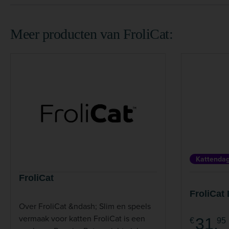
Meer producten van FroliCat:
Kattendag
FroliCat
FroliCat 
Over FroliCat &ndash; Slim en speels
vermaak voor katten FroliCat is een
31,
€
95