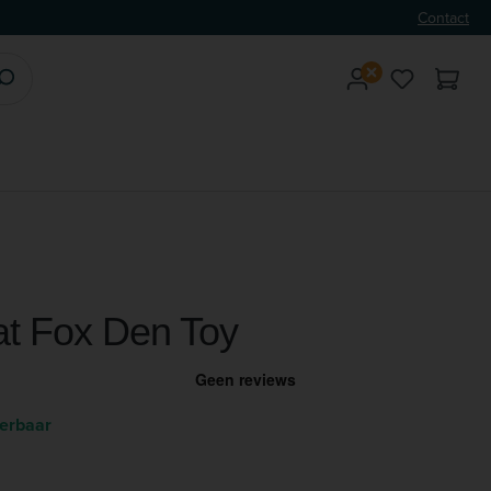
Contact
Je hebt 0 
cat Fox Den Toy
verbaar