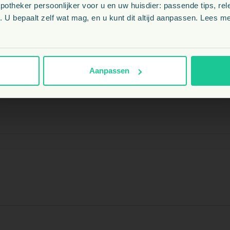
eeftijden en stimuleert jachtinstinct, nieuwsgierigheid en actiev
theker persoonlijker voor u en uw huisdier: passende tips, rel
BE
 U bepaalt zelf wat mag, en u kunt dit altijd aanpassen. Lees me
NL
Aanpassen