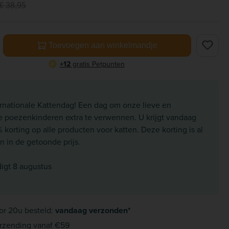
€ 38,95
elheid: Voer de gewenste hoeveelheid in of gebruik de knoppe
Toevoegen aan winkelmandje
+12
gratis Petpunten
P
ernationale Kattendag! Een dag om onze lieve en
e poezenkinderen extra te verwennen. U krijgt vandaag
korting op alle producten voor katten. Deze korting is al
 in de getoonde prijs.
digt 8 augustus
or 20u besteld:
vandaag verzonden*
rzending vanaf €59