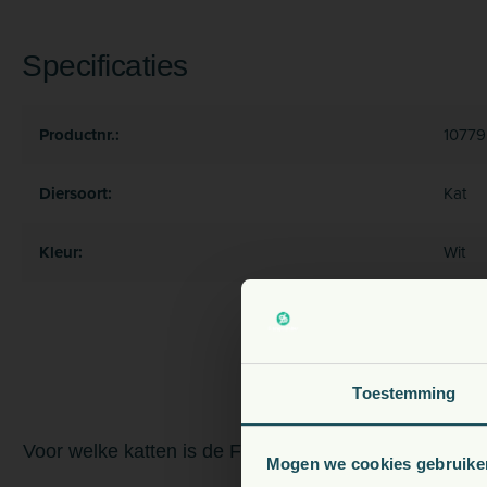
Specificaties
Productnr.:
10779
Diersoort:
Kat
Kleur:
Wit
V
Toestemming
Voor welke katten is de FroliCat Fox Den Toy geschik
Mogen we cookies gebruike