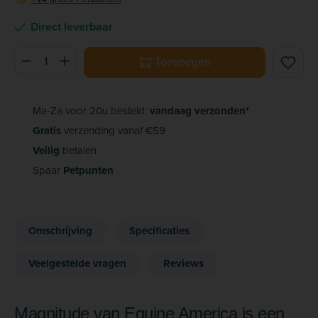
Direct leverbaar
Producthoeveelheid: Voer de gewenste hoeveelheid in of ge
Toevoegen
Ma-Za voor 20u besteld:
vandaag verzonden*
Gratis
verzending vanaf €59
Veilig
betalen
Spaar
Petpunten
Omschrijving
Specificaties
Veelgestelde vragen
Reviews
Magnitude van Equine America is een