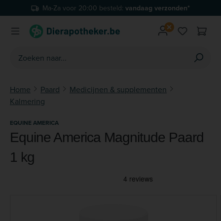
Ma-Za voor 20:00 besteld:
vandaag verzonden*
Ga naar de hoofdinhoud
Je hebt 0 
Home
Paard
Medicijnen & supplementen
Kalmering
EQUINE AMERICA
Equine America Magnitude Paard
1 kg
Afbeeldingengalerij overslaan