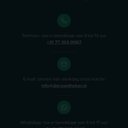
hoogwaardige supplementen die zowel recreatie- als
sportpaarden helpen gezond en in balans te blijven.
Lees meer
Telefoon: ma-vr bereikbaar van 9 tot 13 uur
+31 77 303 0067
E-mail: binnen één werkdag onze reactie
info@dierapotheker.nl
WhatsApp: ma-vr bereikbaar van 9 tot 17 uur