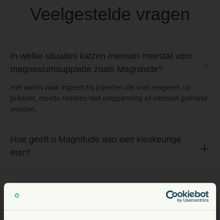
Veelgestelde vragen
In welke situaties kiezen mensen meestal voor
magnesiumsuppletie zoals Magnitude?
Het wordt vaak ingezet bij paarden die snel reageren op
prikkels, moeite hebben met ontspanning of intensief getraind
worden.
Hoe geeft u Magnitude aan een kieskeurige
eter?
Hoe lang doet u met een verpakking van 1 kg bij
normale dosering?