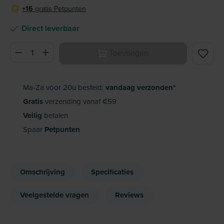
+16
gratis Petpunten
P
Direct leverbaar
Producthoeveelheid: Voer de gewenste hoeveelheid in of ge
Toevoegen
Ma-Za voor 20u besteld:
vandaag verzonden*
Gratis
verzending vanaf €59
Veilig
betalen
Spaar
Petpunten
Omschrijving
Specificaties
Veelgestelde vragen
Reviews