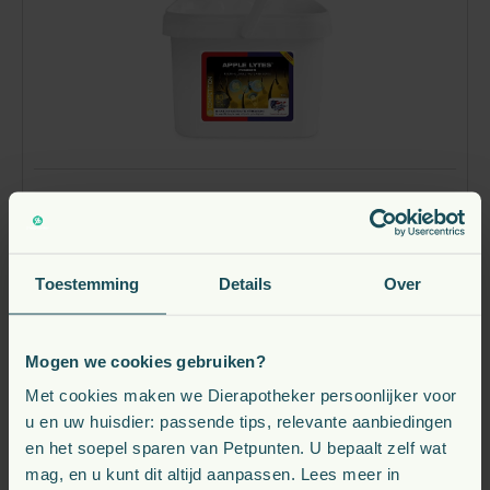
Equine America Apple Lytes
vanaf
Toestemming
Details
Over
33,
€
55
Verwachte leverdatum: 2026-08-11
Mogen we cookies gebruiken?
Met cookies maken we Dierapotheker persoonlijker voor
u en uw huisdier: passende tips, relevante aanbiedingen
Bekijk
en het soepel sparen van Petpunten. U bepaalt zelf wat
mag, en u kunt dit altijd aanpassen. Lees meer in