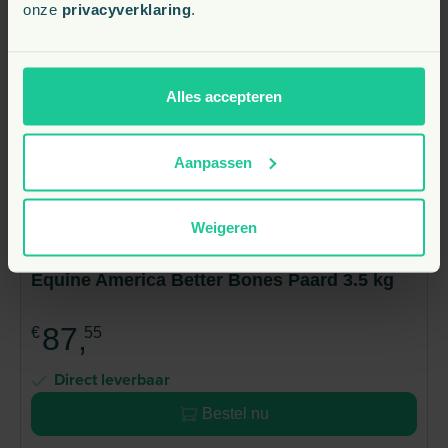
onze
privacyverklaring
.
Alles accepteren
Aanpassen
Weigeren
Equine America Better Bones Paard 3.5 kg
87,
€
55
Direct leverbaar
Bestel nu