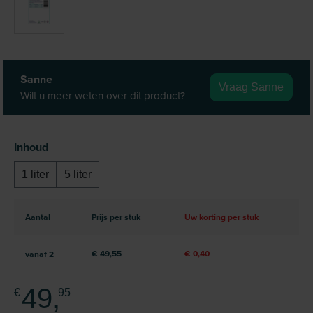
Sanne
Vraag Sanne
Wilt u meer weten over dit product?
Selecteer
Inhoud
1 liter
5 liter
Aantal
Prijs per stuk
Uw korting per stuk
€ 49,55
€ 0,40
vanaf
2
49,
€
95