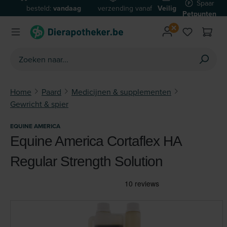
Spaar
besteld:
vandaag
verzending vanaf
Veilig
Ga naar de hoofdinhoud
Petpunten
verzonden*
€59
betalen
Home
Paard
Medicijnen & supplementen
Gewricht & spier
EQUINE AMERICA
Equine America Cortaflex HA
Regular Strength Solution
Afbeeldingengalerij overslaan