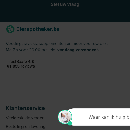
Stel uw vraag
Voeding, snacks, supplementen en meer voor uw dier.
Ma-Za voor 20:00 besteld:
vandaag verzonden*.
Klantenservice
Veelgestelde vragen
Bestelling en levering