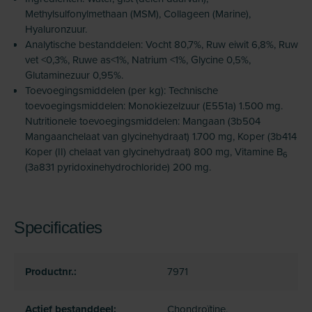
Methylsulfonylmethaan (MSM), Collageen (Marine),
Hyaluronzuur.
Analytische bestanddelen: Vocht 80,7%, Ruw eiwit 6,8%, Ruw
vet <0,3%, Ruwe as<1%, Natrium <1%, Glycine 0,5%,
Glutaminezuur 0,95%.
Toevoegingsmiddelen (per kg): Technische
toevoegingsmiddelen: Monokiezelzuur (E551a) 1.500 mg.
Nutritionele toevoegingsmiddelen: Mangaan (3b504
Mangaanchelaat van glycinehydraat) 1.700 mg, Koper (3b414
Koper (II) chelaat van glycinehydraat) 800 mg, Vitamine B
6
(3a831 pyridoxinehydrochloride) 200 mg.
Specificaties
Productnr.:
7971
Actief bestanddeel:
Chondroïtine,