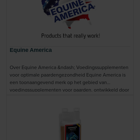
Equine America
Over Equine America &ndash; Voedingssupplementen
voor optimale paardengezondheid Equine America is
een toonaangevend merk op het gebied van
voedingssupplementen voor paarden, ontwikkeld door
experts met jarenlange ervaring in de veterinaire en
sportpaardenwereld. Het merk werd opgericht door de
gerenommeerde dierenarts Phil Middleton en heeft
zich sindsdien internationaal gepositioneerd als
betrouwbare partner voor paardeneigenaren die het
beste willen voor hun dier. De producten van Equine