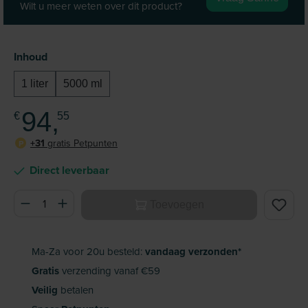
Wilt u meer weten over dit product?
Selecteer
Inhoud
1 liter
5000 ml
94,
€
55
+31
gratis Petpunten
P
Direct leverbaar
Producthoeveelheid: Voer de gewenste hoeveelheid in of ge
Toevoegen
Ma-Za voor 20u besteld:
vandaag verzonden*
Gratis
verzending vanaf €59
Veilig
betalen