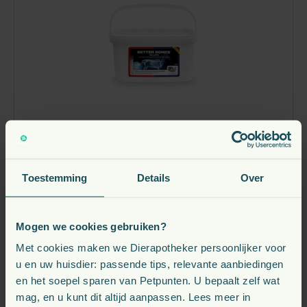
Equine America Better Bones Paard 3.5 kg
Toestemming
Details
Over
87,
€
55
Direct leverbaar
Mogen we cookies gebruiken?
Bestel nu
Met cookies maken we Dierapotheker persoonlijker voor
u en uw huisdier: passende tips, relevante aanbiedingen
en het soepel sparen van Petpunten. U bepaalt zelf wat
mag, en u kunt dit altijd aanpassen. Lees meer in