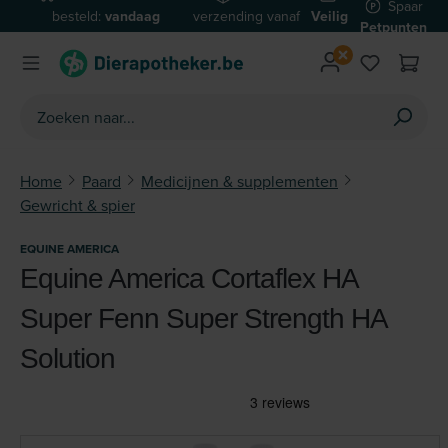
Spaar
besteld:
vandaag
verzending vanaf
Veilig
Ga naar de hoofdinhoud
Petpunten
verzonden*
€59
betalen
Home
Paard
Medicijnen & supplementen
Gewricht & spier
EQUINE AMERICA
Equine America Cortaflex HA
Super Fenn Super Strength HA
Solution
Afbeeldingengalerij overslaan