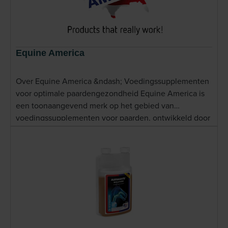
Equine America
Over Equine America &ndash; Voedingssupplementen
voor optimale paardengezondheid Equine America is
een toonaangevend merk op het gebied van
voedingssupplementen voor paarden, ontwikkeld door
experts met jarenlange ervaring in de veterinaire en
sportpaardenwereld. Het merk werd opgericht door de
gerenommeerde dierenarts Phil Middleton en heeft
zich sindsdien internationaal gepositioneerd als
betrouwbare partner voor paardeneigenaren die het
beste willen voor hun dier. De producten van Equine
America worden ontwikkeld op basis van
wetenschappelijk onderzoek en praktijkervaring, met
zorgvuldig geselecteerde ingredi&euml;nten die