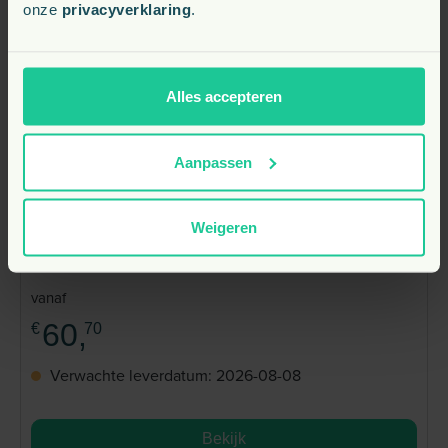
onze
privacyverklaring
.
Alles accepteren
Aanpassen
Weigeren
Equine America Buteless High Strength
Paard
vanaf
60,
€
70
Verwachte leverdatum: 2026-08-08
Bekijk