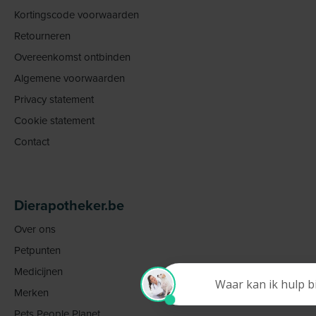
Kortingscode voorwaarden
Retourneren
Overeenkomst ontbinden
Algemene voorwaarden
Privacy statement
Cookie statement
Contact
Dierapotheker.be
Over ons
Petpunten
Medicijnen
Merken
Pets People Planet