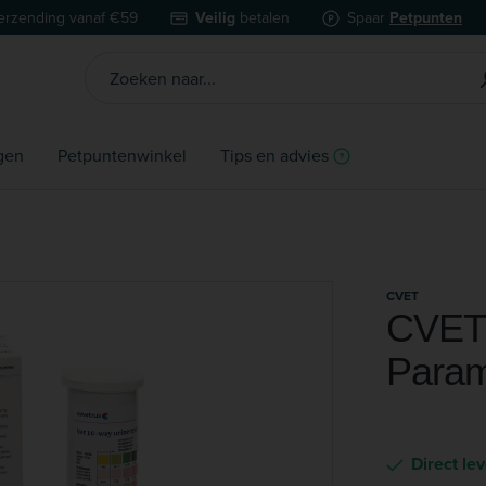
erzending vanaf €59
Veilig
betalen
Spaar
Petpunten
gen
Petpuntenwinkel
Tips en advies
CVET
CVET 
Param
Direct le