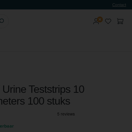
Contact
Je hebt 0 
Urine Teststrips 10
eters 100 stuks
verbaar