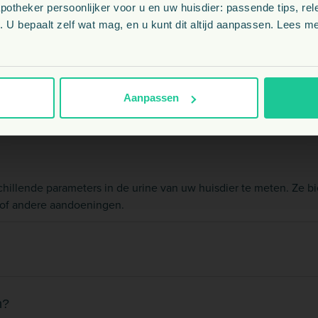
theker persoonlijker voor u en uw huisdier: passende tips, rel
BE
 U bepaalt zelf wat mag, en u kunt dit altijd aanpassen. Lees me
tes
NL
Veelgestelde vragen
Aanpassen
schillende parameters in de urine van uw huisdier te meten. Z
s of andere aandoeningen.
n?