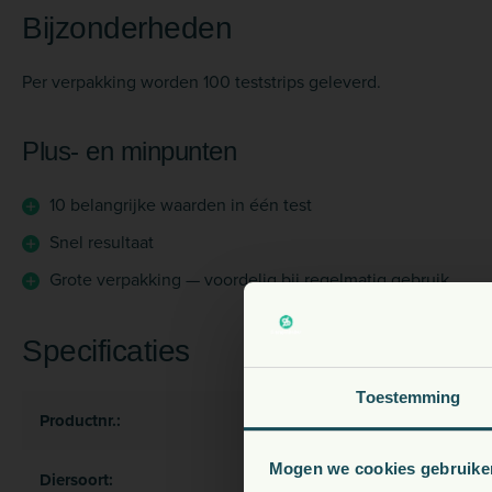
Bijzonderheden
Per verpakking worden 100 teststrips geleverd.
Plus- en minpunten
10 belangrijke waarden in één test
Snel resultaat
Grote verpakking — voordelig bij regelmatig gebruik
Specificaties
V
Toestemming
Productnr.:
13094
Mogen we cookies gebruike
Diersoort:
Hond,