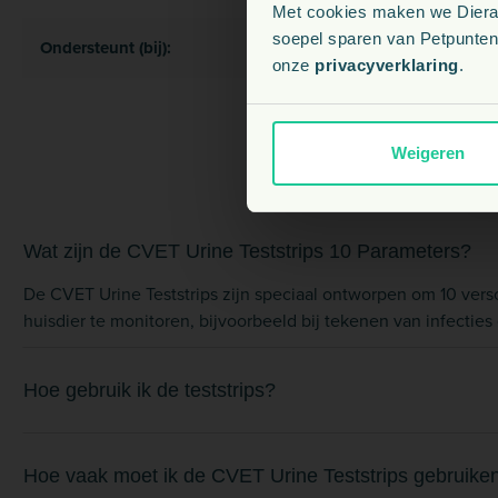
Met cookies maken we Dierapo
soepel sparen van Petpunten.
Ondersteunt (bij):
Diabe
onze
privacyverklaring
.
Weigeren
Wat zijn de CVET Urine Teststrips 10 Parameters?
De CVET Urine Teststrips zijn speciaal ontworpen om 10 ver
huisdier te monitoren, bijvoorbeeld bij tekenen van infectie
Hoe gebruik ik de teststrips?
Hoe vaak moet ik de CVET Urine Teststrips gebruike