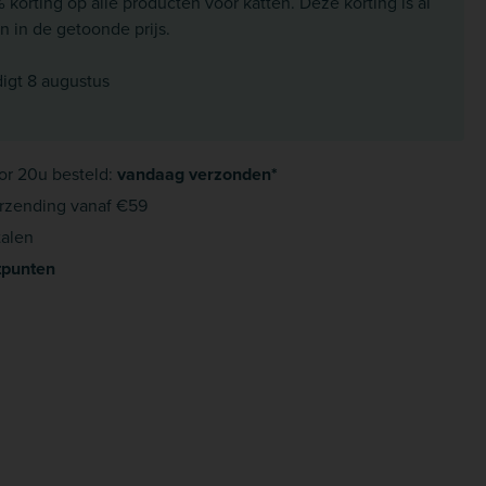
korting op alle producten voor katten. Deze korting is al
 in de getoonde prijs.
digt 8 augustus
or 20u besteld:
vandaag verzonden*
rzending vanaf €59
alen
tpunten