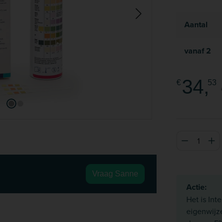
Aantal
vanaf
2
34,
€
53
Producthoeve
Vraag Sanne
Actie:
Het is Int
eigenwijz