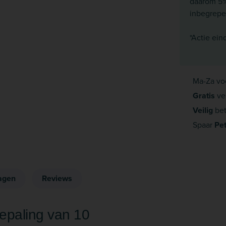
daarom 5% 
inbegrepen
*Actie ein
Ma-Za vo
Gratis
ve
Veilig
bet
Spaar
Pe
agen
Reviews
bepaling van 10