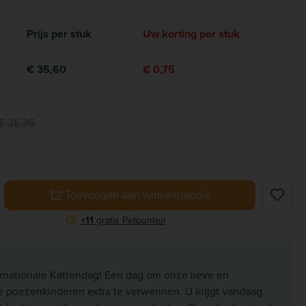
Prijs per stuk
Uw korting per stuk
€ 35,60
€ 0,75
€ 36,35
elheid: Voer de gewenste hoeveelheid in of gebruik de knoppe
Toevoegen aan winkelmandje
+11
gratis Petpunten
P
ernationale Kattendag! Een dag om onze lieve en
e poezenkinderen extra te verwennen. U krijgt vandaag