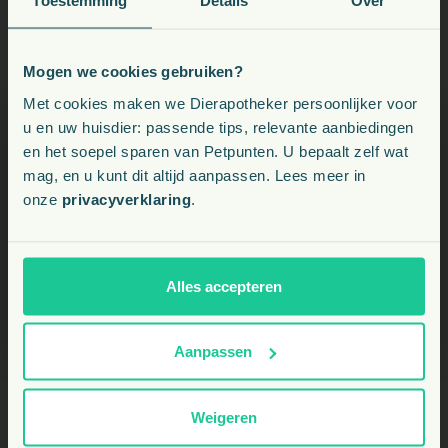
Toestemming
Details
Over
Mogen we cookies gebruiken?
Voeding, snacks, supplementen en meer voor uw dier
Met cookies maken we Dierapotheker persoonlijker voor
u en uw huisdier: passende tips, relevante aanbiedingen
en het soepel sparen van Petpunten. U bepaalt zelf wat
Kies uw land:
mag, en u kunt dit altijd aanpassen. Lees meer in
onze
privacyverklaring
.
BE
NL
Alles accepteren
Aanpassen
Weigeren