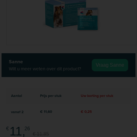
Sanne
Vraag Sanne
Wilt u meer weten over dit product?
Aantal
Prijs per stuk
Uw korting per stuk
€ 11,60
€ 0,25
vanaf
2
11,
€
26
€ 11,85