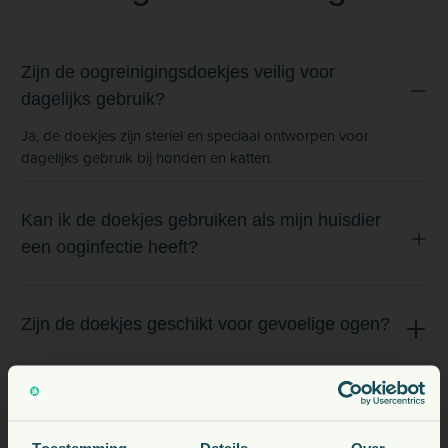
Zijn de oogreinigingsdoekjes veilig voor
dagelijks gebruik?
Ja, de doekjes zijn steriel en speciaal ontworpen voor
dagelijks gebruik bij honden en katten.
Kan ik de doekjes gebruiken als mijn huisdier
een ooginfectie heeft?
Zijn de doekjes geschikt voor gevoelige ogen?
Zijn de doekjes parfumvrij?