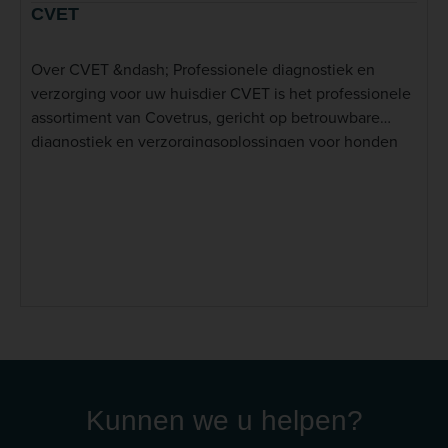
CVET
Over CVET &ndash; Professionele diagnostiek en
verzorging voor uw huisdier CVET is het professionele
assortiment van Covetrus, gericht op betrouwbare
diagnostiek en verzorgingsoplossingen voor honden
en katten. Bij Dierapotheker.nl bieden wij een
zorgvuldig geselecteerd aanbod van CVET-producten,
waarmee u op eenvoudige wijze de gezondheid en
het welzijn van uw huisdier kunt monitoren en
ondersteunen. Lees meer
Kunnen we u helpen?