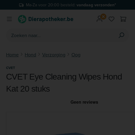
Ma-Za voor 20:00 besteld:
vandaag verzonden*
Ga naar de hoofdinhoud
Je hebt 0 
Home
Hond
Verzorging
Oog
CVET
CVET Eye Cleaning Wipes Hond
Kat 20 stuks
Afbeeldingengalerij overslaan