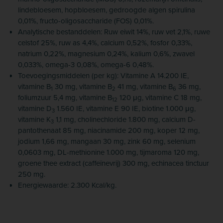
lindebloesem, hopbloesem, gedroogde algen spirulina
0,01%, fructo-oligosaccharide (FOS) 0,01%.
Analytische bestanddelen: Ruw eiwit 14%, ruw vet 2,1%, ruwe
celstof 25%, ruw as 4,4%, calcium 0,52%, fosfor 0,33%,
natrium 0,22%, magnesium 0,24%, kalium 0,6%, zwavel
0,033%, omega-3 0,08%, omega-6 0,48%.
Toevoegingsmiddelen (per kg): Vitamine A 14.200 IE,
vitamine B
30 mg, vitamine B
41 mg, vitamine B
36 mg,
1
2
6
foliumzuur 5,4 mg, vitamine B
120 μg, vitamine C 18 mg,
12
vitamine D
1.560 IE, vitamine E 90 IE, biotine 1.000 μg,
3
vitamine K
1,1 mg, cholinechloride 1.800 mg, calcium D-
3
pantothenaat 85 mg, niacinamide 200 mg, koper 12 mg,
jodium 1,66 mg, mangaan 30 mg, zink 60 mg, selenium
0,0603 mg, DL-methionine 1.000 mg, tijmaroma 120 mg,
groene thee extract (caffeïnevrij) 300 mg, echinacea tinctuur
250 mg.
Energiewaarde: 2.300 Kcal/kg.