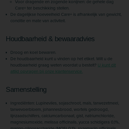
Voor dragende en zogende konijnen: de gehele dag
Care+ ter beschikking stellen.
De dagelijkse hoeveelheid Care+ is afhankelijk van gewicht,
conditie en mate van activiteit.
Houdbaarheid & bewaaradvies
Droog en koel bewaren.
De houdbaarheid kunt u vinden op het etiket. Wilt u de
houdbaarheid graag weten voordat u bestelt?
U kunt dit
altijd opvragen bij onze klantenservice.
Samenstelling
Ingrediënten: Lupinevlies, sojaschroot, maïs, tarwezetmeel,
tarwevoerbloem, johannesbrood, wortels gedroogd,
lijnzaadschilfers, calciumcarbonaat, gist, natriumchloride,
magnesiumoxide, melissa officinalis, yucca schidigera 0,1%,
manno-oligosaccharide (MOS) 0,1%, rozemarijn officinalis,