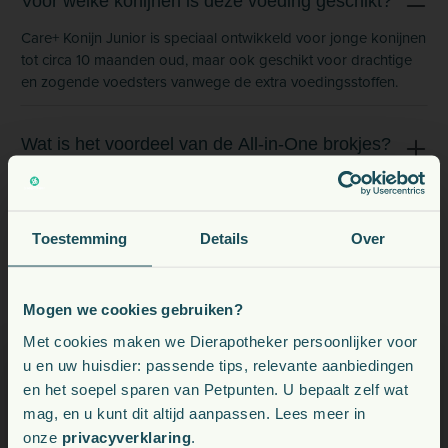
Voor welke konijnen is deze voeding geschikt?
Care+ Konijn Junior is speciaal ontwikkeld voor jonge konijnen
tot circa 10 maanden oud, maar ook geschikt voor drachtige
en zogende voedsters vanwege de extra voedingsstoffen.
Wat is het voordeel van de All-in-One brokjes?
Hoe ondersteunt dit voer de tandgezondheid?
Toestemming
Details
Over
Wat maakt deze voeding geschikt voor de groei
Mogen we cookies gebruiken?
van jonge konijnen?
Voeding, snacks, supplementen en meer voor uw dier
Met cookies maken we Dierapotheker persoonlijker voor
u en uw huisdier: passende tips, relevante aanbiedingen
en het soepel sparen van Petpunten. U bepaalt zelf wat
Kies uw land:
Bevat Care+ Konijn Junior kunstmatige
mag, en u kunt dit altijd aanpassen. Lees meer in
kleurstoffen?
onze
privacyverklaring
.
BE