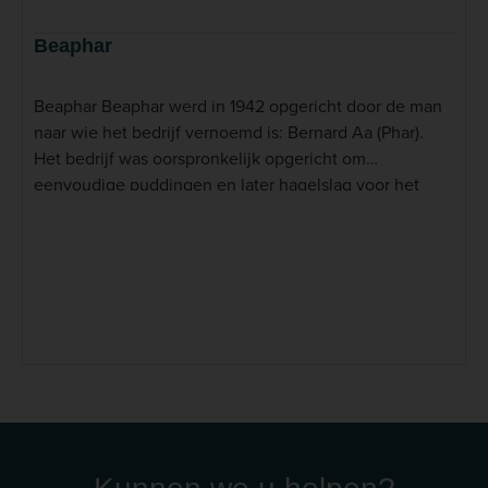
Beaphar
Beaphar Beaphar werd in 1942 opgericht door de man
naar wie het bedrijf vernoemd is: Bernard Aa (Phar).
Het bedrijf was oorspronkelijk opgericht om
eenvoudige puddingen en later hagelslag voor het
leger te bereiden. Met de achtergrond van grootvader
Aa als molenaar en zijn passie voor huisdieren, duurde
het niet lang voor Beaphar begon met het ontwikkelen
van homeopathische producten voor honden en
katten. Beaphar staat voor familie, toegankelijkheid,
betaalbaarheid en kwaliteit. Deze waarden zijn de vier
hoekstenen van Beaphar en de essentie van het
bedrijf. Omdat onze honden, katten, knijnen,
knaagdieren en vogels een gewaardeerd lid van de
familie zijn, vindt Beaphar dat eigenaren van
gezelschapsdieren gemakkelijk toegang moeten