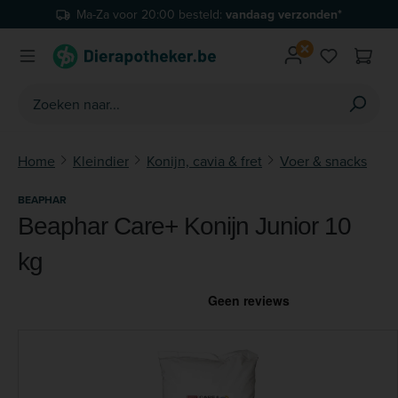
Ma-Za voor 20:00 besteld:
vandaag verzonden*
Ga naar de hoofdinhoud
Je hebt 0 
Home
Kleindier
Konijn, cavia & fret
Voer & snacks
BEAPHAR
Beaphar Care+ Konijn Junior 10
kg
Afbeeldingengalerij overslaan