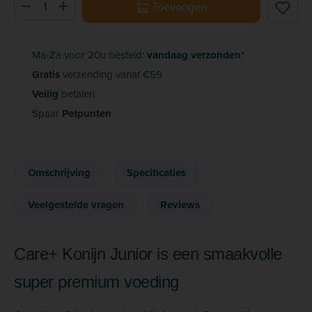
Producthoeveelheid: Voer de gewenste hoeveelheid in of ge
Toevoegen
Ma-Za voor 20u besteld:
vandaag verzonden*
Gratis
verzending vanaf €59
Veilig
betalen
Spaar
Petpunten
Omschrijving
Specificaties
Veelgestelde vragen
Reviews
Care+ Konijn Junior is een smaakvolle
super premium voeding