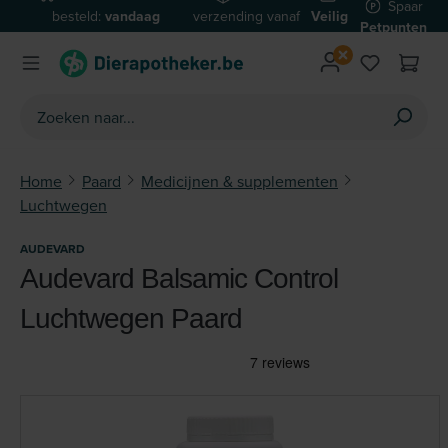
Spaar
besteld:
vandaag
verzending vanaf
Veilig
Ga naar de hoofdinhoud
Petpunten
verzonden*
€59
betalen
Home
Paard
Medicijnen & supplementen
Luchtwegen
AUDEVARD
Audevard Balsamic Control
Luchtwegen Paard
Afbeeldingengalerij overslaan