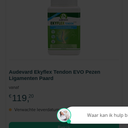
Audevard Ekyflex Tendon EVO Pezen
Ligamenten Paard
vanaf
119,
€
20
Verwachte leverdatum: 2026-08-12
Bekijk