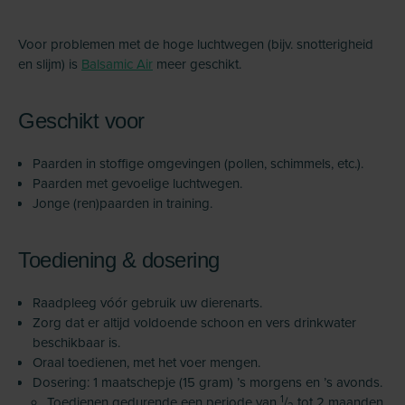
Voor problemen met de hoge luchtwegen (bijv. snotterigheid
en slijm) is
Balsamic Air
meer geschikt.
Geschikt voor
Paarden in stoffige omgevingen (pollen, schimmels, etc.).
Paarden met gevoelige luchtwegen.
Jonge (ren)paarden in training.
Toediening & dosering
Raadpleeg vóór gebruik uw dierenarts.
Zorg dat er altijd voldoende schoon en vers drinkwater
beschikbaar is.
Oraal toedienen, met het voer mengen.
Dosering: 1 maatschepje (15 gram) ’s morgens en ’s avonds.
1
Toedienen gedurende een periode van
/
tot 2 maanden.