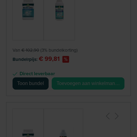
+
Van
€ 102,90
(3% bundelkorting)
€ 99,81
%
Bundelrpijs:
Direct leverbaar
Toon bundel
Toevoegen aan winkelmandje
+