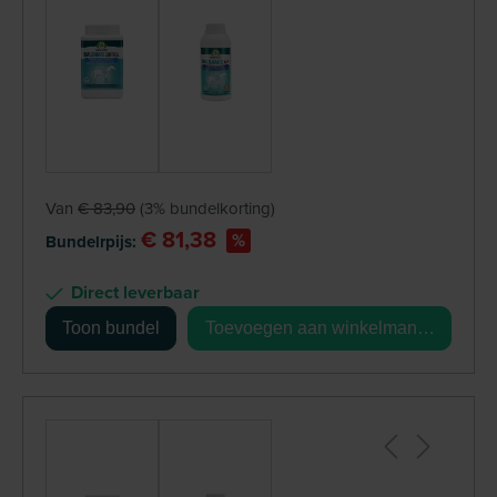
+
Van
€ 83,90
(3% bundelkorting)
€ 81,38
%
Bundelrpijs:
Direct leverbaar
Toon bundel
Toevoegen aan winkelmandje