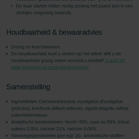
2
De kuur starten indien nodig (zolang het paard zich in een
stofrijke omgeving bevindt).
Houdbaarheid & bewaaradvies
Droog en koel bewaren.
De houdbaarheid kunt u vinden op het etiket. Wilt u de
houdbaarheid graag weten voordat u bestelt?
U kunt dit
altijd opvragen bij onze klantenservice.
Samenstelling
Ingrediënten: Calciumcarbonaat, eucalyptus (Eucalyptus
globulus), knoflook (Allium sativum), nigella (Nigella sativa),
suikerbietmelasse.
Analytische bestanddelen: Vocht <10%, ruwe as 59%, totaal
suikers 2,15%, calcium 22%, natrium 0,05%.
Toevoegingsmiddelen (per kg): 2b- Aromatische stoffen: