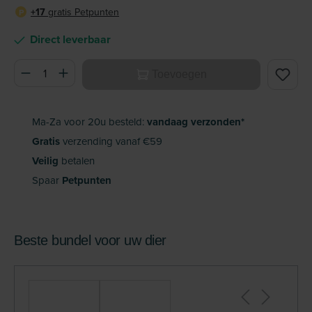
+17
gratis Petpunten
P
Direct leverbaar
Producthoeveelheid: Voer de gewenste hoeveelheid in of ge
Toevoegen
Ma-Za voor 20u besteld:
vandaag verzonden*
Gratis
verzending vanaf €59
Veilig
betalen
Spaar
Petpunten
Beste bundel voor uw dier