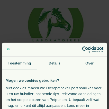
Audevard
Toestemming
Details
Over
AUDEVARD – De betrouwbare keuze voor
Mogen we cookies gebruiken?
paardengezondheidLaboratoires AUDEVARD heeft
meer dan 35 jaar ervaring in het ontwikkelen van
Met cookies maken we Dierapotheker persoonlijker voor
hoogwaardige producten voor paarden. Het merk staat
u en uw huisdier: passende tips, relevante aanbiedingen
bekend om zijn voortdurende focus op kwaliteit,
en het soepel sparen van Petpunten. U bepaalt zelf wat
veiligheid en effectiviteit. AUDEVARD werkt nauw
mag, en u kunt dit altijd aanpassen. Lees meer in