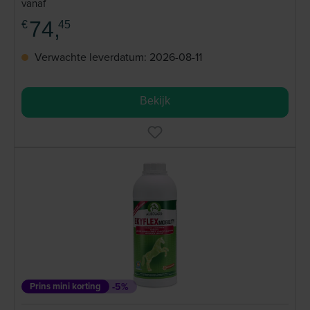
vanaf
74,
€
45
Verwachte leverdatum: 2026-08-11
Bekijk
Prins mini korting
-5%