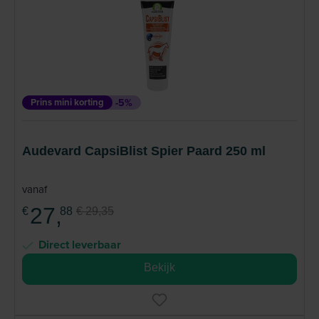
Prins mini korting
-5%
Audevard CapsiBlist Spier Paard 250 ml
vanaf
27,
€
88
€ 29,35
Direct leverbaar
Bekijk