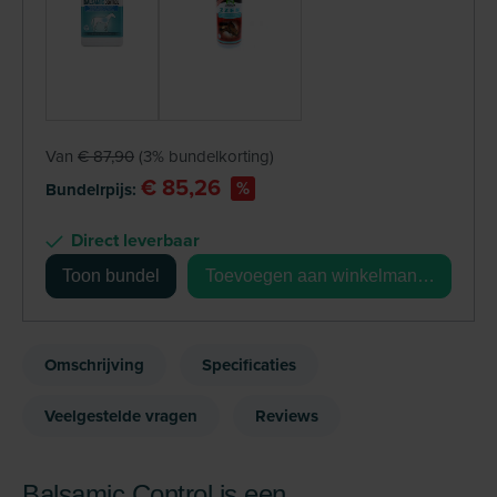
Van
€ 87,90
(3% bundelkorting)
€ 85,26
%
Bundelrpijs:
Direct leverbaar
Toon bundel
Toevoegen aan winkelmandje
Omschrijving
Specificaties
Veelgestelde vragen
Reviews
Balsamic Control is een