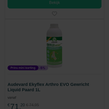
Bekijk
Prins mini korting
-5%
Audevard Ekyflex Arthro EVO Gewricht
Liquid Paard 1L
vanaf
71,
€
20
€ 74,95