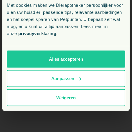
Voeding, snacks, supplementen en meer voor uw dier
Met cookies maken we Dierapotheker persoonlijker voor
vitaminen?
u en uw huisdier: passende tips, relevante aanbiedingen
en het soepel sparen van Petpunten. U bepaalt zelf wat
Kies uw land:
mag, en u kunt dit altijd aanpassen. Lees meer in
Hoe snel merk ik effect van het gebruik van
onze
privacyverklaring
.
BE
Mgnium?
NL
Alles accepteren
Is Mgnium dopingvrij en geschikt voor
wedstrijdpaarden?
Aanpassen
Weigeren