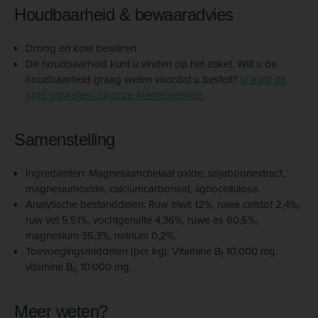
Houdbaarheid & bewaaradvies
Droog en koel bewaren.
De houdbaarheid kunt u vinden op het etiket. Wilt u de
houdbaarheid graag weten voordat u bestelt?
U kunt dit
altijd opvragen bij onze klantenservice.
Samenstelling
Ingrediënten: Magnesiumchelaat oxide, sojaboonextract,
magnesiumoxide, calciumcarbonaat, lignocellulose.
Analytische bestanddelen: Ruw eiwit 12%, ruwe celstof 2,4%,
ruw vet 5,51%, vochtgehalte 4,36%, ruwe as 60,5%,
magnesium 35,3%, natrium 0,2%.
Toevoegingsmiddelen (per kg): Vitamine B
10.000 mg,
1
vitamine B
10.000 mg.
6
Meer weten?