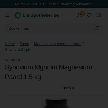
Ma-Za voor 20:00 besteld:
vandaag verzonden*
Ga naar de hoofdinhoud
Je hebt 0 
Home
Paard
Medicijnen & supplementen
Gewricht & spier
SYNOVIUM
Synovium Mgnium Magnesium
Paard 1.5 kg
Afbeeldingengalerij overslaan