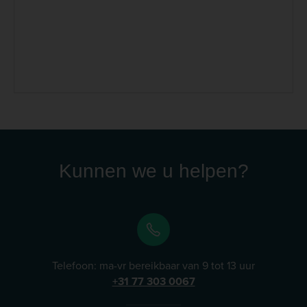
onderzoek over paardenvoeding en de positieve
effecten op de gezondheid, het welzijn en de
prestaties door het gebruik van supplementen. De
producten zijn daarom een onmisbare aanvulling die
voldoen aan de hoge eisen van een passend dieet en
kwalitatief hoogwaardig voer. Lees meer
Kunnen we u helpen?
Telefoon: ma-vr bereikbaar van 9 tot 13 uur
+31 77 303 0067