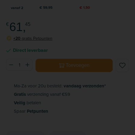
€ 59,95
€ 1,50
vanaf
2
61,
€
45
+20
gratis Petpunten
P
Direct leverbaar
Producthoeveelheid: Voer de gewenste hoeveelheid in of ge
Toevoegen
Ma-Za voor 20u besteld:
vandaag verzonden*
Gratis
verzending vanaf €59
Veilig
betalen
Spaar
Petpunten