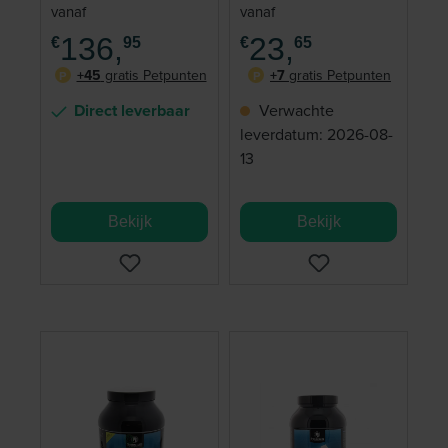
Paard
Beweging Paard
vanaf
vanaf
250 ml
136,
23,
€
95
€
65
+45
gratis Petpunten
+7
gratis Petpunten
P
P
Direct leverbaar
Verwachte
leverdatum: 2026-08-
13
Bekijk
Bekijk