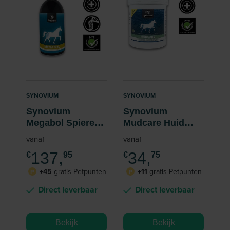
SYNOVIUM
SYNOVIUM
Synovium
Synovium
Megabol Spieren
Mudcare Huid
Paard 960 ml
Paard 500 ml
vanaf
vanaf
137,
34,
€
95
€
75
+45
gratis Petpunten
+11
gratis Petpunten
P
P
Direct leverbaar
Direct leverbaar
Bekijk
Bekijk