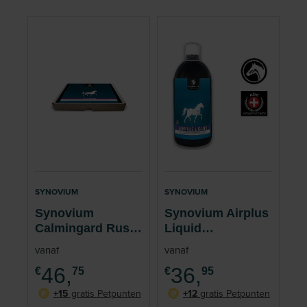
SYNOVIUM
SYNOVIUM
Synovium
Synovium Airplus
Calmingard Rust
Liquid
Paard 5 injectoren
Luchtwegen
vanaf
vanaf
10 ml
Paard 940 ml
46,
36,
€
75
€
95
+15
gratis Petpunten
+12
gratis Petpunten
P
P