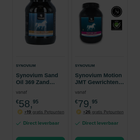
SYNOVIUM
SYNOVIUM
Synovium Sand
Synovium Motion
Oil 369 Zand
JMT Gewrichten
Paard
Paard
vanaf
vanaf
58,
79,
€
95
€
95
+19
gratis Petpunten
+26
gratis Petpunten
P
P
Direct leverbaar
Direct leverbaar