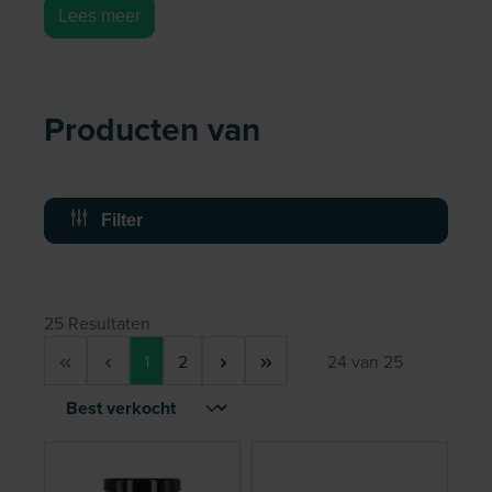
Lees meer
Producten van
Filter
25 Resultaten
Pagina
Pagina
1
2
24 van 25