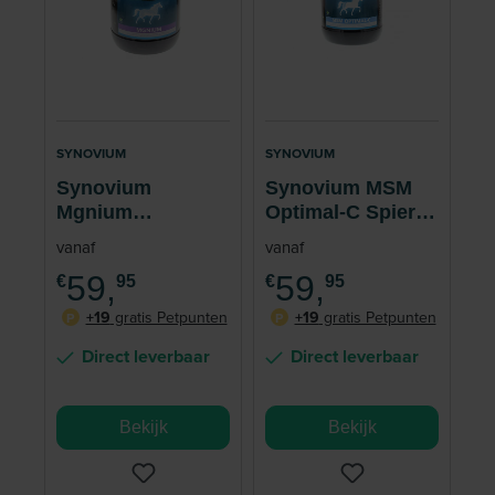
SYNOVIUM
SYNOVIUM
Synovium
Synovium MSM
Mgnium
Optimal-C Spier
Magnesium Paard
Pees Paard 1.5 kg
vanaf
vanaf
1.5 kg
59,
59,
€
95
€
95
+19
gratis Petpunten
+19
gratis Petpunten
P
P
Direct leverbaar
Direct leverbaar
Bekijk
Bekijk