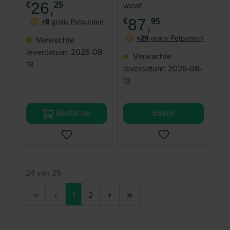
kg
26,
vanaf
€
25
87,
+8
gratis Petpunten
€
95
P
+29
gratis Petpunten
Verwachte
P
leverdatum: 2026-08-
Verwachte
13
leverdatum: 2026-08-
13
Bestel nu
Bekijk
24 van 25
Pagina
Pagina
1
2