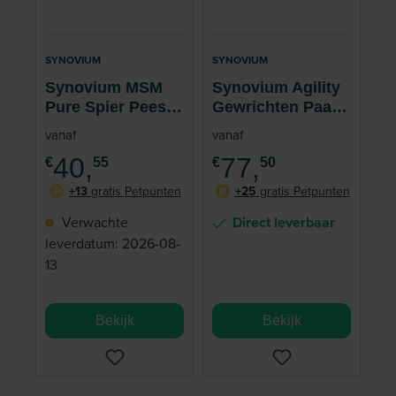
SYNOVIUM
SYNOVIUM
Synovium MSM
Synovium Agility
Pure Spier Pees
Gewrichten Paard
Paard 1 kg
1 kg
vanaf
vanaf
40,
77,
€
55
€
50
+13
gratis Petpunten
+25
gratis Petpunten
P
P
Verwachte
Direct leverbaar
leverdatum: 2026-08-
13
Bekijk
Bekijk