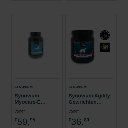
SYNOVIUM
SYNOVIUM
Synovium
Synovium Agility
Myocare-E
Gewrichten
Spieren Paard 1.5
Oudere Hond 300
vanaf
vanaf
kg
gram
59,
36,
€
95
€
80