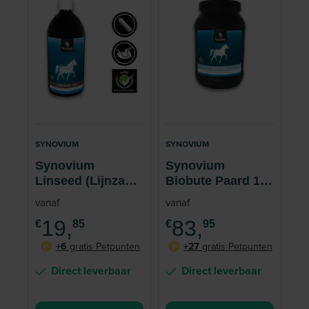
SYNOVIUM
SYNOVIUM
Synovium
Synovium
Linseed (Lijnzaad)
Biobute Paard 1
Oil Spijsvertering
kg
vanaf
vanaf
Paard
19,
83,
€
85
€
95
+6
gratis Petpunten
+27
gratis Petpunten
P
P
Direct leverbaar
Direct leverbaar