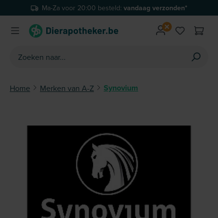
Ma-Za voor 20:00 besteld:
vandaag verzonden*
Ga naar de hoofdinhoud
Je hebt 0 
Synovium
Home
Merken van A-Z