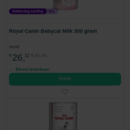
Kattendag korting
-5%
Royal Canin Babycat Milk 300 gram
vanaf
26,
€
32
€ 27,70
Direct leverbaar
Bekijk