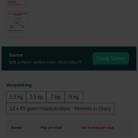
Sanne
Vraag Sanne
Wilt u meer weten over dit product?
Selecteer
Verpakking
1.5 kg
3.5 kg
7 kg
9 kg
12 x 85 gram maaltijdzakjes - Morsels in Gravy
Aantal
Prijs per stuk
Uw korting per stuk