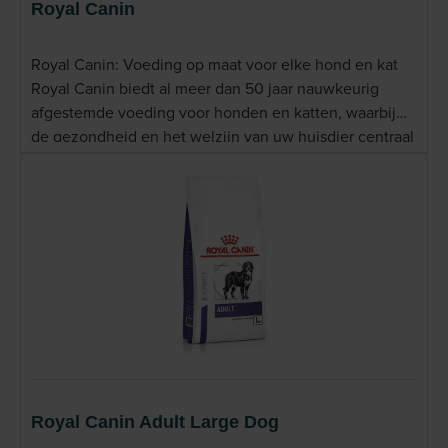
Royal Canin
Royal Canin: Voeding op maat voor elke hond en kat
Royal Canin biedt al meer dan 50 jaar nauwkeurig
afgestemde voeding voor honden en katten, waarbij
de gezondheid en het welzijn van uw huisdier centraal
staan. Elke formule is gebaseerd op wetenschappelijk
onderzoek en ontworpen om in te spelen op de unieke
behoeften van elke kat en hond. Of het nu gaat om
specifieke dieetwensen, zoals voedselallergie&euml;n
bij honden, of ondersteuning van de urinewegen bij
katten, Royal Canin heeft een breed scala aan
producten, waaronder de gespecialiseerde
voedingen&nbsp;Royal Canin
Anallergenic&nbsp;en&nbsp;Royal Canin Urinary. Lees
meer
Royal Canin Adult Large Dog