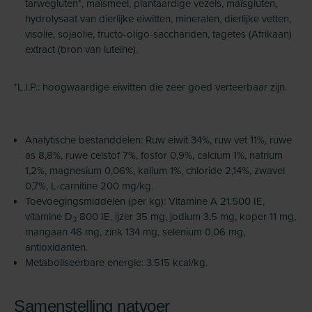
tarwegluten*, maïsmeel, plantaardige vezels, maïsgluten,
hydrolysaat van dierlijke eiwitten, mineralen, dierlijke vetten,
visolie, sojaolie, fructo-oligo-sacchariden, tagetes (Afrikaan)
extract (bron van luteïne).
*L.I.P.: hoogwaardige eiwitten die zeer goed verteerbaar zijn.
Analytische bestanddelen: Ruw eiwit 34%, ruw vet 11%, ruwe
as 8,8%, ruwe celstof 7%, fosfor 0,9%, calcium 1%, natrium
1,2%, magnesium 0,06%, kalium 1%, chloride 2,14%, zwavel
0,7%, L-carnitine 200 mg/kg.
Toevoegingsmiddelen (per kg): Vitamine A 21.500 IE,
vitamine D
800 IE, ijzer 35 mg, jodium 3,5 mg, koper 11 mg,
3
mangaan 46 mg, zink 134 mg, selenium 0,06 mg,
antioxidanten.
Metaboliseerbare energie: 3.515 kcal/kg.
Samenstelling natvoer