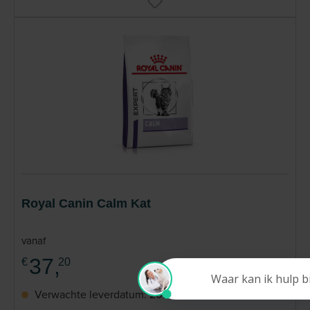
Royal Canin Calm Kat
vanaf
37,
€
20
Verwachte leverdatum: 2026-08-11