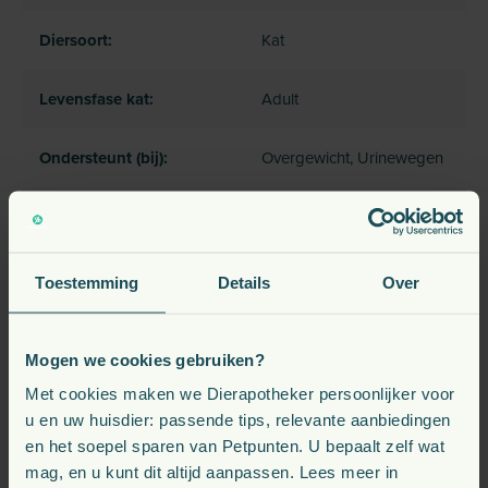
Diersoort:
Kat
Levensfase kat:
Adult
Ondersteunt (bij):
Overgewicht, Urinewegen
Type voeding:
Droogvoer
Toestemming
Details
Over
Veelgestelde vragen
Mogen we cookies gebruiken?
Met cookies maken we Dierapotheker persoonlijker voor
u en uw huisdier: passende tips, relevante aanbiedingen
en het soepel sparen van Petpunten. U bepaalt zelf wat
Hoe helpt Royal Canin Urinary S/O Moderate
mag, en u kunt dit altijd aanpassen. Lees meer in
Calorie bij het oplossen van urinewegproblemen