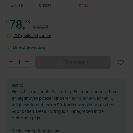
€ 80,70
€ 1,65
vanaf
2
78,
€
23
€ 82,35
+27
gratis Petpunten
P
Direct leverbaar
Producthoeveelheid: Voer de gewenste hoeveelheid in of ge
Toevoegen
Actie:
Het is Internationale Kattendag! Een dag om onze lieve
en eigenwijze poezenkinderen extra te verwennen. U
krijgt vandaag daarom 5% korting op alle producten
voor katten. Deze korting is al inbegrepen in de
getoonde prijs.
*Actie eindigt 8 augustus