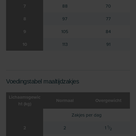
7
88
70
8
97
77
9
105
84
10
113
91
Voedingstabel maaltijdzakjes
Lichaamsgewic
Normaal
Overgewicht
ht (kg)
Zakjes per dag
1
2
2
1
/
2