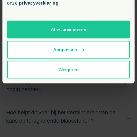
onze
privacyverklaring
.
bij katten?
Dit voer helpt bij het oplossen van struvietstenen en
ondersteunt de gezondheid van de urinewegen door het
Alles accepteren
verminderen van kristalvorming in de blaas.
Voor welke katten is dit voer geschikt?
Aanpassen
Weigeren
Het is speciaal ontwikkeld voor katten met
urinewegproblemen die ook een caloriebeperking
nodig hebben.
Hoe helpt dit voer bij het verminderen van de
kans op terugkerende blaasstenen?