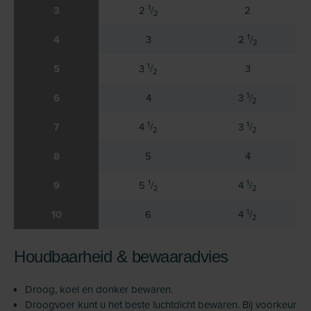
1
3
2
/
2
2
1
4
3
2
/
2
1
5
3
/
3
2
1
6
4
3
/
2
1
1
7
4
/
3
/
2
2
8
5
4
1
1
9
5
/
4
/
2
2
1
10
6
4
/
2
Houdbaarheid & bewaaradvies
Droog, koel en donker bewaren.
Droogvoer kunt u het beste luchtdicht bewaren. Bij voorkeur