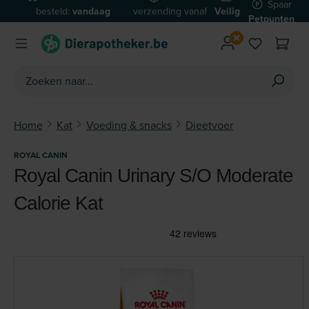
Spaar
besteld:
vandaag
verzending vanaf
Veilig
Ga naar de hoofdinhoud
Petpunten
verzonden*
€59
betalen
Home
Kat
Voeding & snacks
Dieetvoer
ROYAL CANIN
Royal Canin Urinary S/O Moderate
Calorie Kat
Afbeeldingengalerij overslaan