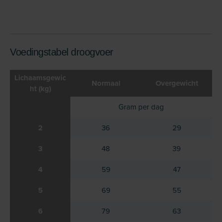
Voedingstabel droogvoer
Lichaamsgewic
Normaal
Overgewicht
ht (kg)
Gram per dag
2
36
29
3
48
39
4
59
47
5
69
55
6
79
63