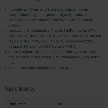
Ingrediënten: Vlees en dierlijke bijproducten, vis en
visbijproducten, granen, plantaardige bijproducten,
plantaardige eiwitextracten, mineralen, oliën en vetten,
suikers.
Analytische bestanddelen: Ruw eiwit 9,5%, ruw vet 2,7%,
ruwe as 1,7%, ruwe celstof 1,3%, vochtgehalte 81,5%, calcium
0,22%, fosfor 0,19%, natrium 0,26%, magnesium 0,01%,
kalium 0,16%, chloride 0,33%, zwavel 0,16%.
Toevoegingsmiddelen (per kg): Vitamine D
170 IE, ijzer 2
3
mg, jodium 0,25 mg, koper 2 mg, mangaan 0,5 mg, zink 5
mg.
Metaboliseerbare energie: 731 kcal/kg.
Specificaties
Productnr.:
1889