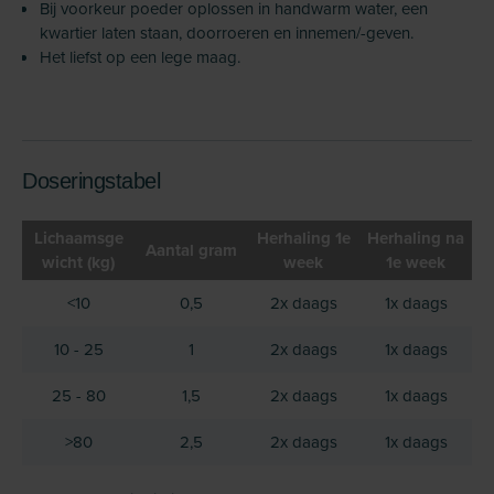
Bij voorkeur poeder oplossen in handwarm water, een
kwartier laten staan, doorroeren en innemen/-geven.
Het liefst op een lege maag.
Doseringstabel
Lichaamsge
Herhaling 1e
Herhaling na
Aantal gram
wicht (kg)
week
1e week
<10
0,5
2x daags
1x daags
10 - 25
1
2x daags
1x daags
25 - 80
1,5
2x daags
1x daags
>80
2,5
2x daags
1x daags