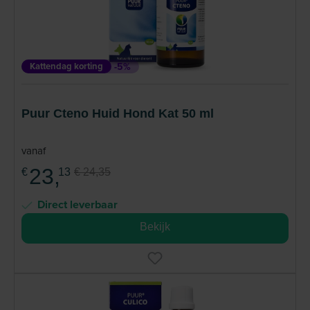
Kattendag korting
-5%
Puur Cteno Huid Hond Kat 50 ml
vanaf
23,
€
13
€ 24,35
Direct leverbaar
Bekijk