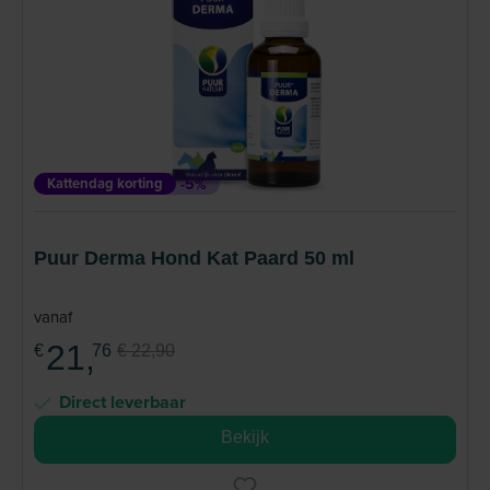
Kattendag korting
-5%
Puur Derma Hond Kat Paard 50 ml
vanaf
21,
€
76
€ 22,90
Direct leverbaar
Bekijk