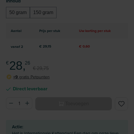
Selecteer
Inhoud
50 gram
150 gram
Aantal
Prijs per stuk
Uw korting per stuk
€ 29,15
€ 0,60
vanaf
2
28,
€
26
€ 29,75
+9
gratis Petpunten
P
Direct leverbaar
Producthoeveelheid: Voer de gewenste hoeveelheid in of ge
Toevoegen
Actie:
Het is Internationale Kattendag! Een dag om onze lieve