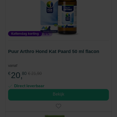
Kattendag korting
-5%
Puur Arthro Hond Kat Paard 50 ml flacon
vanaf
20,
€
80
€ 21,90
Direct leverbaar
Bekijk