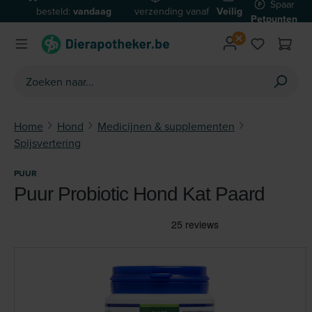
Spaar
besteld:
vandaag
verzending vanaf
Veilig
Ga naar de hoofdinhoud
Petpunten
verzonden*
€59
betalen
Home
Hond
Medicijnen & supplementen
Spijsvertering
PUUR
Puur Probiotic Hond Kat Paard
Afbeeldingengalerij overslaan