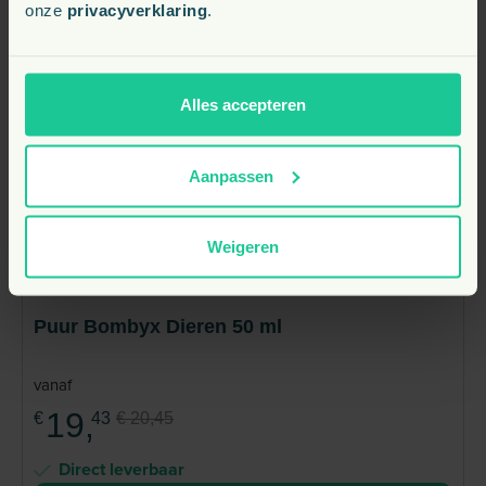
onze
privacyverklaring
.
Alles accepteren
Aanpassen
Weigeren
Kattendag korting
-5%
Puur Bombyx Dieren 50 ml
vanaf
19,
€
43
€ 20,45
Direct leverbaar