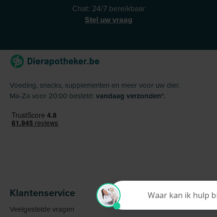
Chat: 24/7 bereikbaar
Stel uw vraag
Voeding, snacks, supplementen en meer voor uw dier.
Ma-Za voor 20:00 besteld:
vandaag verzonden*.
Klantenservice
Veelgestelde vragen