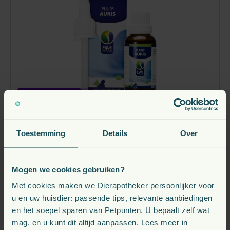
Kattendag korting
-5%
Puur Auris Oor Hond Kat 30 ml
Toestemming
Details
Over
vanaf
Mogen we cookies gebruiken?
18,
€
48
€ 19,45
Met cookies maken we Dierapotheker persoonlijker voor
Direct leverbaar
u en uw huisdier: passende tips, relevante aanbiedingen
en het soepel sparen van Petpunten. U bepaalt zelf wat
Bekijk
mag, en u kunt dit altijd aanpassen. Lees meer in