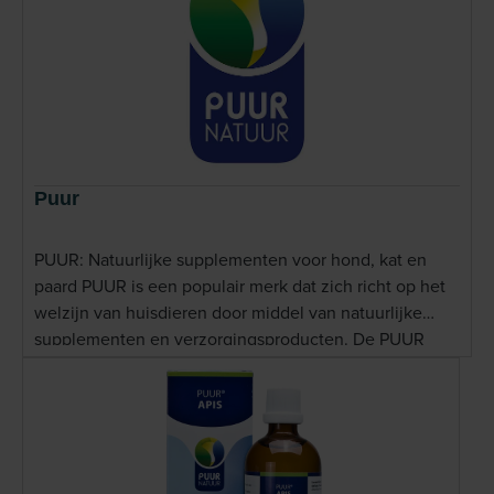
Puur
PUUR: Natuurlijke supplementen voor hond, kat en
paard PUUR is een populair merk dat zich richt op het
welzijn van huisdieren door middel van natuurlijke
supplementen en verzorgingsproducten. De PUUR
supplementen zijn zorgvuldig samengesteld met
hoogwaardige, natuurlijke ingredi&euml;nten die de
gezondheid van uw hond, kat of paard ondersteunen.
Deze puur natuur producten bieden een breed scala
aan oplossingen voor diverse gezondheidsproblemen,