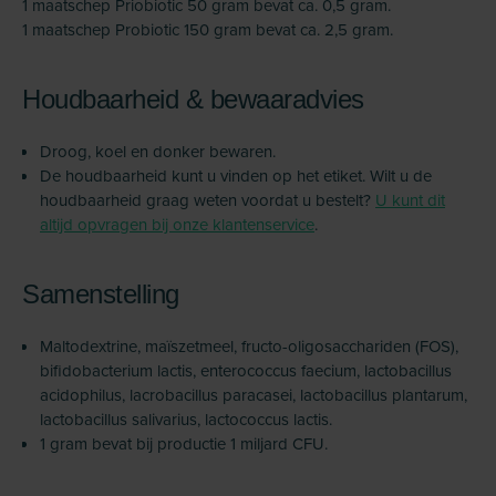
1 maatschep Priobiotic 50 gram bevat ca. 0,5 gram.
1 maatschep Probiotic 150 gram bevat ca. 2,5 gram.
Houdbaarheid & bewaaradvies
Droog, koel en donker bewaren.
De houdbaarheid kunt u vinden op het etiket. Wilt u de
houdbaarheid graag weten voordat u bestelt?
U kunt dit
altijd opvragen bij onze klantenservice
.
Samenstelling
Maltodextrine, maïszetmeel, fructo-oligosacchariden (FOS),
bifidobacterium lactis, enterococcus faecium, lactobacillus
acidophilus, lacrobacillus paracasei, lactobacillus plantarum,
lactobacillus salivarius, lactococcus lactis.
1 gram bevat bij productie 1 miljard CFU.