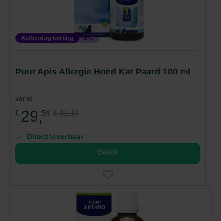
van gewrichtsproblemen en stress tot de
ondersteuning van het immuunsysteem en
spijsvertering. Lees meer
Kattendag korting
-5%
Puur Apis Allergie Hond Kat Paard 100 ml
vanaf
29,
€
54
€ 31,10
Direct leverbaar
Bekijk