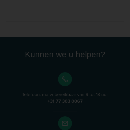
Deze puur natuur producten bieden een breed scala
aan oplossingen voor diverse gezondheidsproblemen,
van gewrichtsproblemen en stress tot de
ondersteuning van het immuunsysteem en
spijsvertering. Lees meer
Kunnen we u helpen?
Telefoon: ma-vr bereikbaar van 9 tot 13 uur
+31 77 303 0067