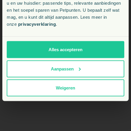
u en uw huisdier: passende tips, relevante aanbiedingen
en het soepel sparen van Petpunten. U bepaalt zelf wat
Kies uw land:
mag, en u kunt dit altijd aanpassen. Lees meer in
Mag ik het combineren met andere
onze
privacyverklaring
.
supplementen of medicijnen?
BE
NL
Wat als mijn dier het niet lekker vindt?
Alles accepteren
Aanpassen
Weigeren