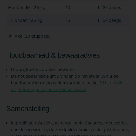
Honden 10 - 25 kg
10
1 - 3x daags
Honden >25 kg
15
1 - 3x daags
1 ml = ca. 20 druppels.
Houdbaarheid & bewaaradvies
Droog, koel en donker bewaren.
De houdbaarheid kunt u vinden op het etiket. Wilt u de
houdbaarheid graag weten voordat u bestelt?
U kunt dit
altijd opvragen bij onze klantenservice
.
Samenstelling
Ingrediënten: Artisjok, asperge, berk, Canadese geelwortel,
driekleurig viooltje, duizendguldenkruid, echte guldenroede,