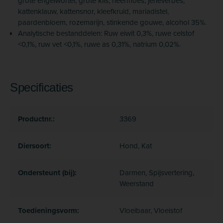
grote engelwortel, grote klis, heermoes, jeneverbes,
kattenklauw, kattensnor, kleefkruid, mariadistel,
paardenbloem, rozemarijn, stinkende gouwe, alcohol 35%.
Analytische bestanddelen: Ruw eiwit 0,3%, ruwe celstof
<0,1%, ruw vet <0,1%, ruwe as 0,31%, natrium 0,02%.
Specificaties
Productnr.:
3369
Diersoort:
Hond, Kat
Ondersteunt (bij):
Darmen, Spijsvertering,
Weerstand
Toedieningsvorm:
Vloeibaar, Vloeistof