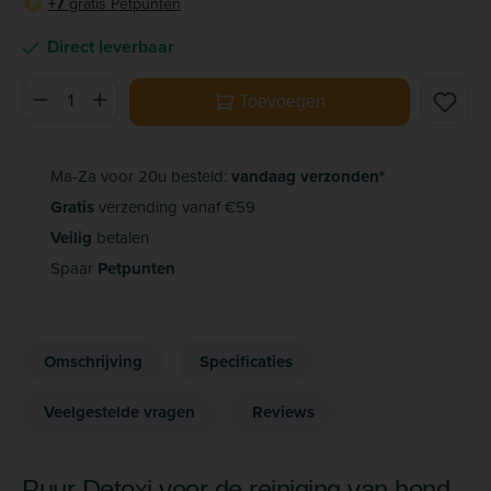
+7
gratis Petpunten
P
Direct leverbaar
Producthoeveelheid: Voer de gewenste hoeveelheid in of ge
Toevoegen
Ma-Za voor 20u besteld:
vandaag verzonden*
Gratis
verzending vanaf €59
Veilig
betalen
Spaar
Petpunten
Omschrijving
Specificaties
Veelgestelde vragen
Reviews
Puur Detoxi voor de reiniging van hond