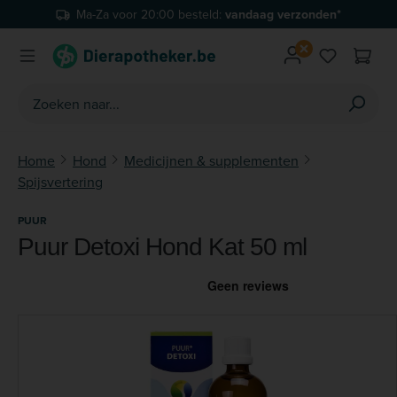
Ma-Za voor 20:00 besteld:
vandaag verzonden*
Ga naar de hoofdinhoud
Je hebt 0 
Home
Hond
Medicijnen & supplementen
Spijsvertering
PUUR
Puur Detoxi Hond Kat 50 ml
Afbeeldingengalerij overslaan