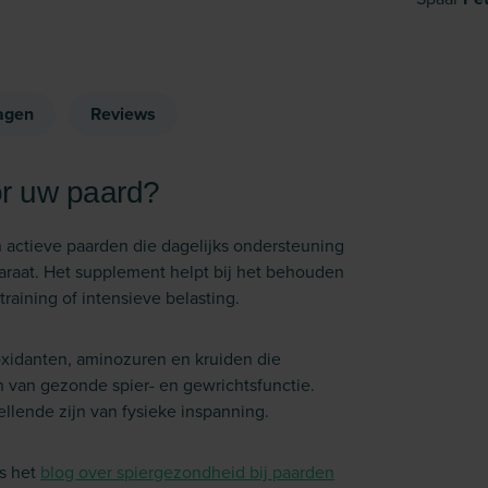
agen
Reviews
r uw paard?
 actieve paarden die dagelijks ondersteuning
raat. Het supplement helpt bij het behouden
raining of intensieve belasting.
xidanten, aminozuren en kruiden die
 van gezonde spier- en gewrichtsfunctie.
ellende zijn van fysieke inspanning.
s het
blog over spiergezondheid bij paarden