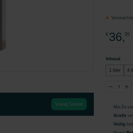
Verwachte
36,
€
35
Selecteer
Inhoud
1 liter
4 l
Producthoeve
Vraag Sanne
Ma-Za vo
Gratis
ve
Veilig
bet
Spaar
Pe