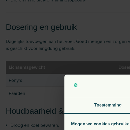
Dosering en gebruik
Dagelijks toevoegen aan het voer. Goed mengen en zorgen v
is geschikt voor langdurig gebruik.
Lichaamsgewicht
Doser
Pony’s
15 – 
Paarden
30 – 
Toestemming
Houdbaarheid & bewaaradvies
Mogen we cookies gebruike
Droog en koel bewaren.