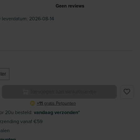
 leverdatum: 2026-08-14
iter
elheid: Voer de gewenste hoeveelheid in of gebruik de knoppe
Toevoegen aan winkelmandje
+11
gratis Petpunten
P
or 20u besteld:
vandaag verzonden*
rzending vanaf €59
alen
tpunten