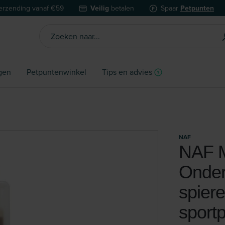
erzending vanaf €59
Veilig
betalen
Spaar
Petpunten
gen
Petpuntenwinkel
Tips en advies
NAF
NAF M
Onder
spiere
sport