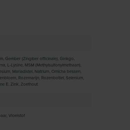
m, Gember (Zingiber officinale), Ginkgo,
ma, L-Lysine, MSM (Methylsulfonylmethaan),
sium, Mariadistel, Natrium, Omicha bessen,
enbloem, Rozemarijn, Rozenbottel, Selenium,
ne E, Zink, Zoethout
aar, Vloeistof