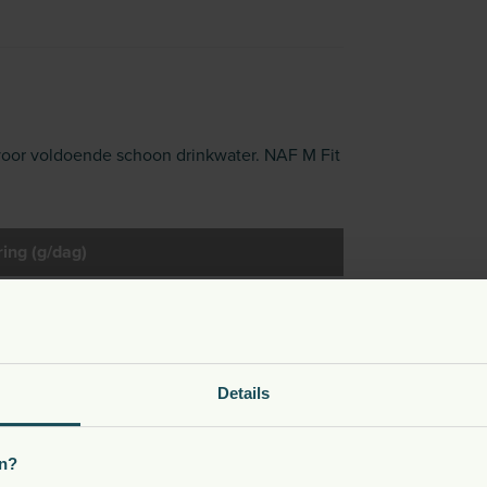
oor voldoende schoon drinkwater. NAF M Fit
ing (g/dag)
25
60
Details
n?