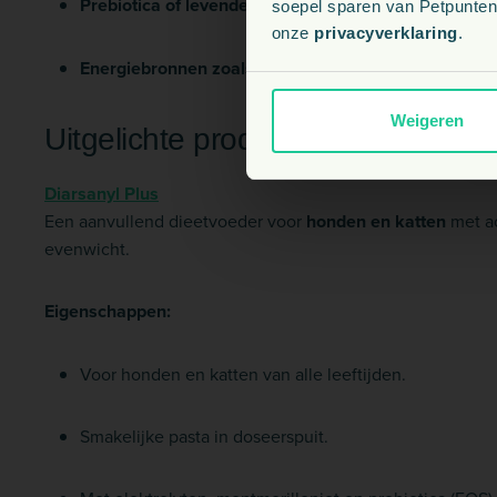
Prebiotica of levende gistculturen
: voor ondersteuni
soepel sparen van Petpunten.
onze
privacyverklaring
.
Energiebronnen zoals glucose
: om het energieniveau
Weigeren
Uitgelichte producten van Ceva bi
Diarsanyl Plus
Een aanvullend dieetvoeder voor
honden en katten
met ac
evenwicht.
Eigenschappen:
Voor honden en katten van alle leeftijden.
Smakelijke pasta in doseerspuit.