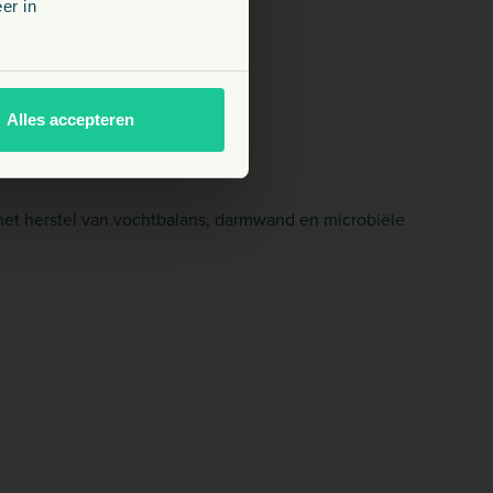
er in
Alles accepteren
het herstel van vochtbalans, darmwand en microbiële