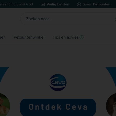
erzending vanaf €59
Veilig
betalen
Spaar
Petpunten
gen
Petpuntenwinkel
Tips en advies