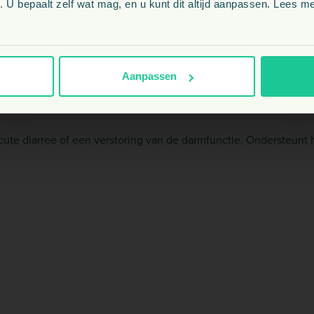
ng van een gezonde darmflora.
 U bepaalt zelf wat mag, en u kunt dit altijd aanpassen. Lees me
NL
 op peil te houden.
Aanpassen
j Dierapotheker.nl
ute diarree of een verstoring van de darmfunctie. Ondersteunt 