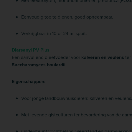
Met elektrolyten, montmorilloniet en prebiotica (FOS).
Eenvoudig toe te dienen, goed opneembaar.
Verkrijgbaar in 10 of 24 ml spuit.
Diarsanyl PV Plus
Een aanvullend dieetvoeder voor
kalveren en veulens
ter
Saccharomyces boulardii
.
Eigenschappen:
Voor jonge landbouwhuisdieren: kalveren en veulens
Met levende gistculturen ter bevordering van de da
Ondersteunt vochtbalans, weerstand en darmwerking