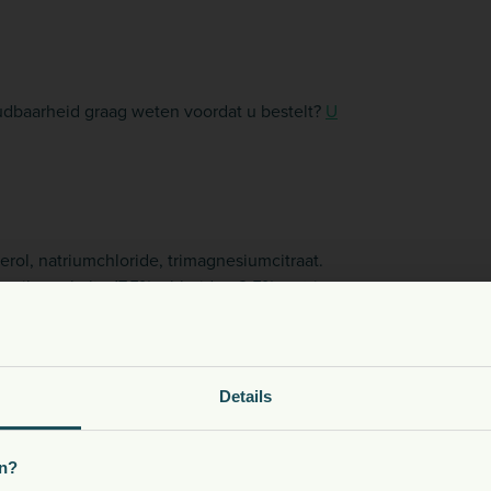
oudbaarheid graag weten voordat u bestelt?
U
erol, natriumchloride, trimagnesiumcitraat.
suikergehalte 17,5%, chloriden 2,5%, natrium
gnesium 0,5%, ruw vet 0%.
roenzuur 24.260 mg, kaliumsorbaat 13.330
oeding, snacks, supplementen en meer voor uw dier
Details
Kies uw land:
n?