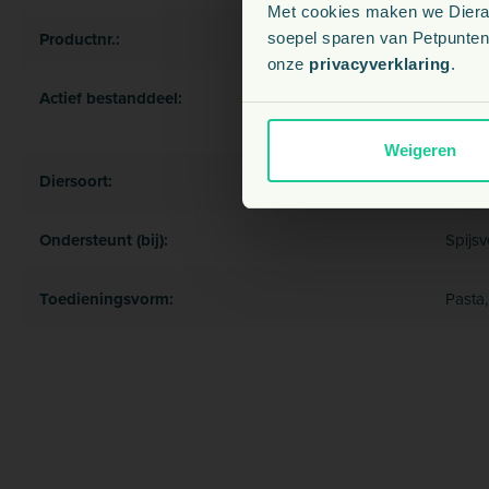
Met cookies maken we Dierapo
Productnr.:
428
soepel sparen van Petpunten.
onze
privacyverklaring
.
Actief bestanddeel:
Dextro
Montmo
Weigeren
Diersoort:
Paard
Ondersteunt (bij):
Spijsv
Toedieningsvorm:
Pasta