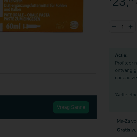
23,
Producthoeve
Actie:
Profiteer 
ontvang gr
cadeau ze
*Actie ein
Vraag Sanne
Ma-Za vo
Gratis
ve