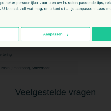
theker persoonlijker voor u en uw huisdier: passende tips, rel
BE
 U bepaalt zelf wat mag, en u kunt dit altijd aanpassen. Lees me
NL
se, Elektrolyten, Kalium, Lactose,
rilloniet, Natrium
Aanpassen
ertering
, Pasta (smeerbaar), Smeerbaar
Veelgestelde vragen