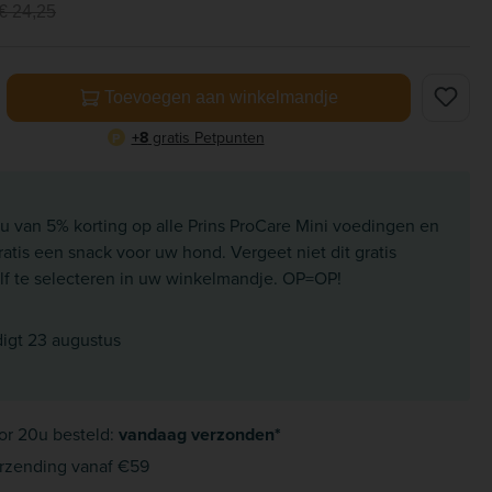
€ 24,25
elheid: Voer de gewenste hoeveelheid in of gebruik de knoppe
Toevoegen aan winkelmandje
+8
gratis Petpunten
P
nu van 5% korting op alle Prins ProCare Mini voedingen en
atis een snack voor uw hond. Vergeet niet dit gratis
lf te selecteren in uw winkelmandje. OP=OP!
digt 23 augustus
or 20u besteld:
vandaag verzonden*
rzending vanaf €59