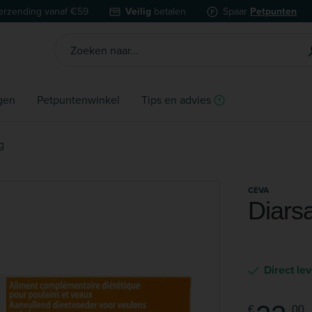
erzending vanaf €59
Veilig
betalen
Spaar
Petpunten
gen
Petpuntenwinkel
Tips en advies
g
CEVA
Diars
Direct le
€
00