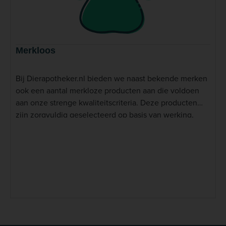
Merkloos
Bij Dierapotheker.nl bieden we naast bekende merken
ook een aantal merkloze producten aan die voldoen
aan onze strenge kwaliteitscriteria. Deze producten
zijn zorgvuldig geselecteerd op basis van werking,
veiligheid en gebruiksgemak, en bieden vaak een
voordelig alternatief zonder concessies te doen aan
effectiviteit.