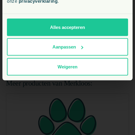
onze
privacyverklaring
.
BE
NL
Alles accepteren
Aanpassen
Weigeren
Meer producten van Merkloos: