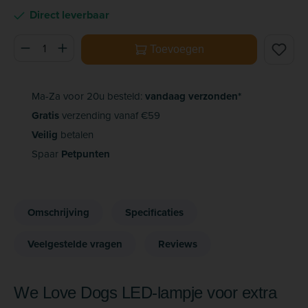
Direct leverbaar
Producthoeveelheid: Voer de gewenste hoeveelheid in of ge
Toevoegen
Ma-Za voor 20u besteld:
vandaag verzonden*
Gratis
verzending vanaf €59
Veilig
betalen
Spaar
Petpunten
Omschrijving
Specificaties
Veelgestelde vragen
Reviews
We Love Dogs LED-lampje voor extra