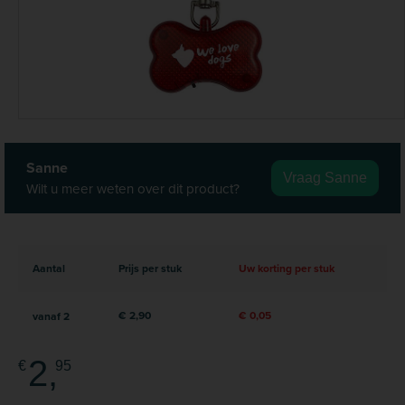
Sanne
Vraag Sanne
Wilt u meer weten over dit product?
Aantal
Prijs per stuk
Uw korting per stuk
€ 2,90
€ 0,05
vanaf
2
2,
€
95