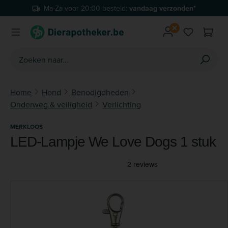
Ma-Za voor 20:00 besteld:
vandaag verzonden*
Ga naar de hoofdinhoud
Je hebt 0 
Home
Hond
Benodigdheden
Onderweg & veiligheid
Verlichting
MERKLOOS
LED-Lampje We Love Dogs 1 stuk
Afbeeldingengalerij overslaan