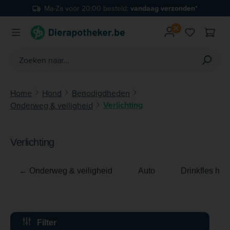
Ma-Za voor 20:00 besteld:
vandaag verzonden*
Ga naar de hoofdinhoud
Je hebt 0 
Home
Hond
Benodigdheden
Verlichting
Onderweg & veiligheid
Verlichting
← Onderweg & veiligheid
Auto
Drinkfles hon
Filter