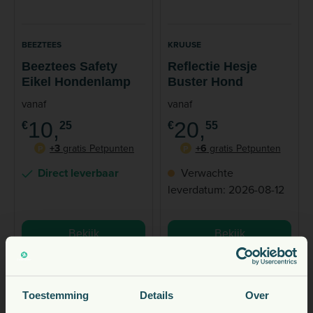
BEEZTEES
KRUUSE
Beeztees Safety
Reflectie Hesje
Eikel Hondenlamp
Buster Hond
vanaf
vanaf
10,
20,
€
25
€
55
+3
gratis Petpunten
+6
gratis Petpunten
P
P
Direct leverbaar
Verwachte
leverdatum: 2026-08-12
Bekijk
Bekijk
Toestemming
Details
Over