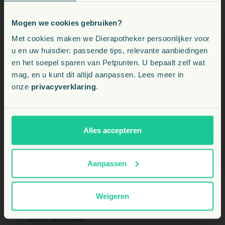
Mogen we cookies gebruiken?
Voeding, snacks, supplementen en meer voor uw dier
Met cookies maken we Dierapotheker persoonlijker voor
u en uw huisdier: passende tips, relevante aanbiedingen
en het soepel sparen van Petpunten. U bepaalt zelf wat
Kies uw land:
mag, en u kunt dit altijd aanpassen. Lees meer in
onze
privacyverklaring
.
BE
NL
NIGHTWALK
Alles accepteren
Nightwalk Safety
Vest Dog
Aanpassen
vanaf
5,
€
15
Weigeren
+1
gratis Petpunten
P
Direct leverbaar