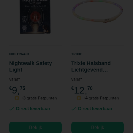
NIGHTWALK
TRIXIE
Nightwalk Safety
Trixie Halsband
Light
Lichtgevend
Meerkleurig Hond
vanaf
vanaf
9,
12,
€
75
€
70
+3
gratis Petpunten
+4
gratis Petpunten
P
P
Direct leverbaar
Direct leverbaar
Bekijk
Bekijk