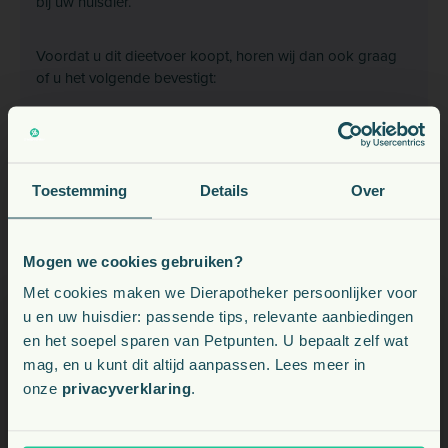
bij uw huisdier.
Voordat u dit dieetvoer koopt, horen wij dan ook graag
of u het volgende bevestigt:
Een dierenarts heeft mijn huisdier onderzocht en op
basis van zijn diagnose dit dieetvoer aanbevolen.
Ik begrijp en ben akkoord dat ik minstens om de 6
Toestemming
Details
Over
maanden advies vraag aan mijn dierenarts over het
gebruik van deze voeding bij mijn huisdier.
Wanneer de toestand van mijn huisdier op enige
Mogen we cookies gebruiken?
manier zou verslechteren dan vraag ik mijn dierenarts
Voeding, snacks, supplementen en meer voor uw dier
direct om advies.
Met cookies maken we Dierapotheker persoonlijker voor
u en uw huisdier: passende tips, relevante aanbiedingen
en het soepel sparen van Petpunten. U bepaalt zelf wat
Kies uw land:
mag, en u kunt dit altijd aanpassen. Lees meer in
Specificaties
onze
privacyverklaring
.
BE