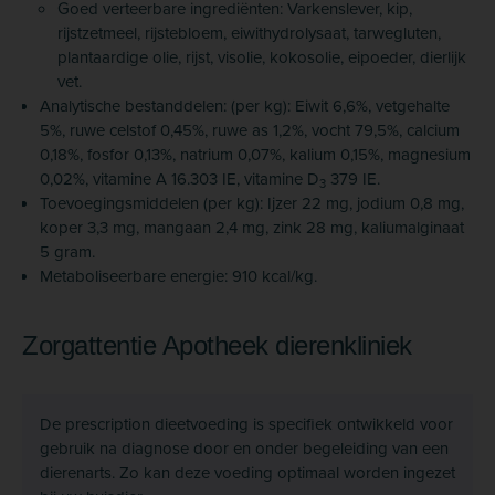
Goed verteerbare ingrediënten: Varkenslever, kip,
rijstzetmeel, rijstebloem, eiwithydrolysaat, tarwegluten,
plantaardige olie, rijst, visolie, kokosolie, eipoeder, dierlijk
vet.
Analytische bestanddelen: (per kg): Eiwit 6,6%, vetgehalte
5%, ruwe celstof 0,45%, ruwe as 1,2%, vocht 79,5%, calcium
0,18%, fosfor 0,13%, natrium 0,07%, kalium 0,15%, magnesium
0,02%, vitamine A 16.303 IE, vitamine D
379 IE.
3
Toevoegingsmiddelen (per kg): Ijzer 22 mg, jodium 0,8 mg,
koper 3,3 mg, mangaan 2,4 mg, zink 28 mg, kaliumalginaat
5 gram.
Metaboliseerbare energie: 910 kcal/kg.
Zorgattentie Apotheek dierenkliniek
De prescription dieetvoeding is specifiek ontwikkeld voor
gebruik na diagnose door en onder begeleiding van een
dierenarts. Zo kan deze voeding optimaal worden ingezet