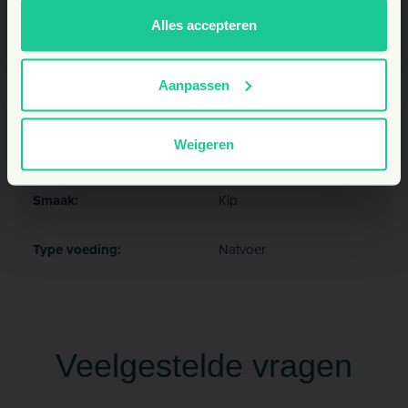
Productnr.:
13410
NL
Alles accepteren
Diersoort:
Hond
Aanpassen
Levensfase hond:
Adult, Senior
Weigeren
Ondersteunt (bij):
Herstel
Smaak:
Kip
Type voeding:
Natvoer
Veelgestelde vragen