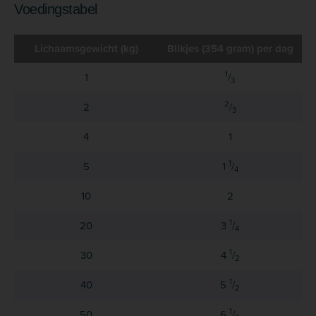
Voedingstabel
Lichaams­gewicht (kg)
Blikjes (354 gram) per dag
1
1
/
3
2
2
/
3
4
1
1
5
1
/
4
10
2
1
20
3
/
4
1
30
4
/
2
1
40
5
/
2
1
50
6
/