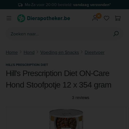
Ma-Za voor 20:00 besteld:
vandaag verzonden*
Ga naar de hoofdinhoud
Je hebt 0 
Home
Hond
Voeding en Snacks
Dieetvoer
HILL'S PRESCRIPTION DIET
Hill's Prescription Diet ON-Care
Hond Stoofpotje 12 x 354 gram
Afbeeldingengalerij overslaan