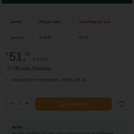
Aantal
Prijs per stuk
Uw korting per stuk
€ 53,15
€ 1,10
vanaf
2
51,
€
54
€ 54,25
+17
gratis Petpunten
P
Verwachte leverdatum: 2026-08-14
Producthoeveelheid: Voer de gewenste hoeveelheid in of ge
Toevoegen
Actie:
Nu 5% korting op alle natvoeding in ons assortiment