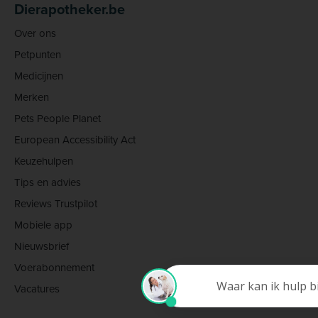
Dierapotheker.be
Over ons
Petpunten
Medicijnen
Merken
Pets People Planet
European Accessibility Act
Keuzehulpen
Tips en advies
Reviews Trustpilot
Mobiele app
Nieuwsbrief
Voerabonnement
Vacatures