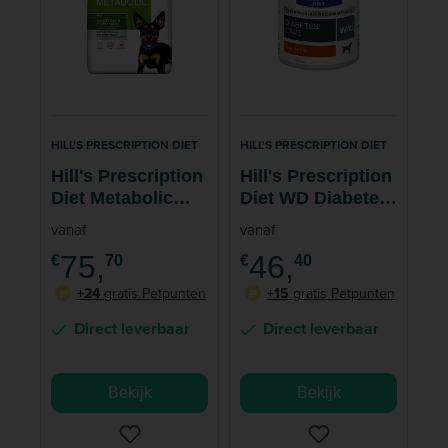
HILL'S PRESCRIPTION DIET
HILL'S PRESCRIPTION DIET
Hill's Prescription
Hill's Prescription
Diet Metabolic
Diet WD Diabetes
Mini Weight
Care Hondenvoer
vanaf
vanaf
Management
Kip
75,
46,
€
70
€
40
Hondenvoer Kip
+24
gratis Petpunten
+15
gratis Petpunten
P
P
Direct leverbaar
Direct leverbaar
Bekijk
Bekijk