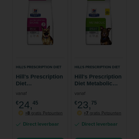
HILL'S PRESCRIPTION DIET
HILL'S PRESCRIPTION DIET
Hill's Prescription
Hill's Prescription
Diet
Diet Metabolic
Gastrointestinal
Weight
vanaf
vanaf
Biome
Management
24,
23,
€
45
€
75
Hondenvoer Kip
Hondenvoer met
Lam & Rijst
+8
gratis Petpunten
+7
gratis Petpunten
P
P
Direct leverbaar
Direct leverbaar