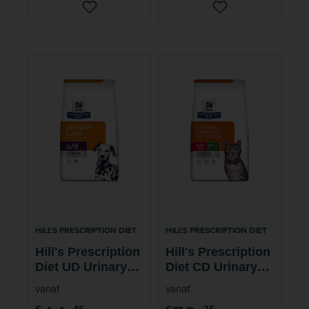
HILL'S PRESCRIPTION DIET
HILL'S PRESCRIPTION DIET
Hill's Prescription
Hill's Prescription
Diet UD Urinary
Diet CD Urinary
Care Hondenvoer
Stress +
vanaf
vanaf
Metabolic