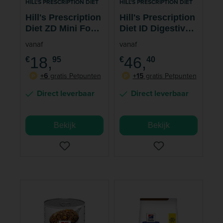
HILL'S PRESCRIPTION DIET
HILL'S PRESCRIPTION DIET
Hill's Prescription
Hill's Prescription
Diet ZD Mini Food
Diet ID Digestive
Sensitivities
Care Hondenvoer
vanaf
vanaf
Hondenvoer
18,
46,
€
95
€
40
+6
gratis Petpunten
+15
gratis Petpunten
P
P
Direct leverbaar
Direct leverbaar
Bekijk
Bekijk