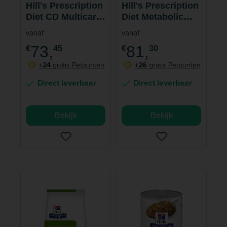
Hill's Prescription
Hill's Prescription
Diet CD Multicare
Diet Metabolic
Urinary Care
Weight
vanaf
vanaf
Kattenvoer
Management
73,
81,
€
45
€
30
Hondenvoer
+24
gratis Petpunten
+26
gratis Petpunten
P
P
Direct leverbaar
Direct leverbaar
Bekijk
Bekijk