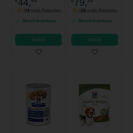
44,
79,
€
45
€
35
Kattenvoer Kip
+14
gratis Petpunten
+26
gratis Petpunten
P
P
Direct leverbaar
Direct leverbaar
Bekijk
Bekijk