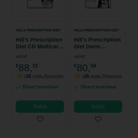
HILL'S PRESCRIPTION DIET
HILL'S PRESCRIPTION DIET
Hill's Prescription
Hill's Prescription
Diet CD Multicare
Diet Derm
+ Metabolic
Defense Skin
vanaf
vanaf
Urinary + Weight
Care Hondenvoer
88,
80,
€
15
€
50
Care Hondenvoer
Kip
+29
gratis Petpunten
+26
gratis Petpunten
P
P
Direct leverbaar
Direct leverbaar
Bekijk
Bekijk