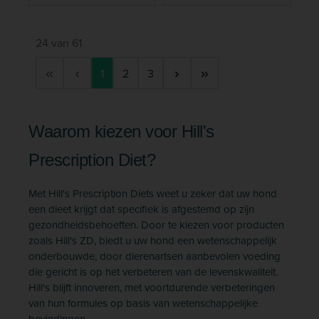
24 van 61
Pagina
Pagina
Pagina
1
2
3
Waarom kiezen voor Hill's
Prescription Diet?
Met Hill's Prescription Diets weet u zeker dat uw hond
een dieet krijgt dat specifiek is afgestemd op zijn
gezondheidsbehoeften. Door te kiezen voor producten
zoals Hill's ZD, biedt u uw hond een wetenschappelijk
onderbouwde, door dierenartsen aanbevolen voeding
die gericht is op het verbeteren van de levenskwaliteit.
Hill's blijft innoveren, met voortdurende verbeteringen
van hun f
ormules op basis van wetenschappelijke
bevindingen.