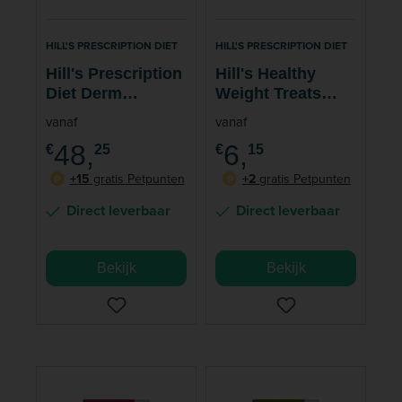
HILL'S PRESCRIPTION DIET
HILL'S PRESCRIPTION DIET
Hill's Prescription
Hill's Healthy
Diet Derm
Weight Treats
Complete
Hondensnack 200
vanaf
vanaf
Hondenvoer
gram
48,
6,
€
25
€
15
+15
gratis Petpunten
+2
gratis Petpunten
P
P
Direct leverbaar
Direct leverbaar
Bekijk
Bekijk