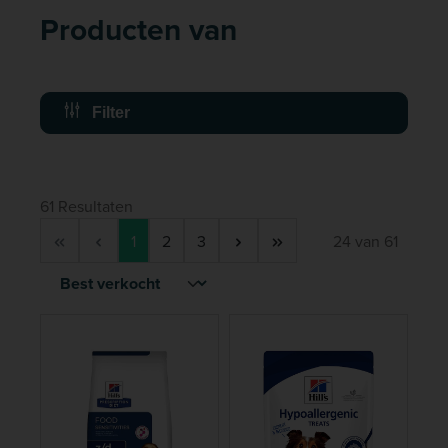
Producten van
Filter
61 Resultaten
Pagina
Pagina
Pagina
1
2
3
24 van 61