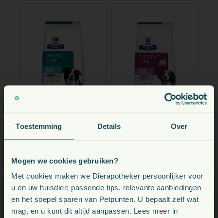
Toestemming
Details
Over
HILL'S PRESCRIPTION DIET
HILL'S PRESCRIPTION DIET
Hill's Prescription
Hill's Prescription
Diet TD Dental
Diet ID Sensitive
Mogen we cookies gebruiken?
Care Hondenvoer
Digestive Care
vanaf
vanaf
Voeding, snacks, supplementen en meer voor uw dier
Kip
Hondenvoer Ei &
Met cookies maken we Dierapotheker persoonlijker voor
79,
86,
€
35
€
20
Rijst
u en uw huisdier: passende tips, relevante aanbiedingen
en het soepel sparen van Petpunten. U bepaalt zelf wat
+26
gratis Petpunten
+28
gratis Petpunten
P
P
Kies uw land:
mag, en u kunt dit altijd aanpassen. Lees meer in
Direct leverbaar
Direct leverbaar