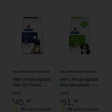
HILL'S PRESCRIPTION DIET
HILL'S PRESCRIPTION DIET
Hill's Prescription
Hill's Prescription
Diet ZD Food
Diet Metabolic +
Sensitivities
Mobility
vanaf
vanaf
Kattenvoer
Hondenvoer
45,
51,
€
40
€
50
+14
gratis Petpunten
+16
gratis Petpunten
P
P