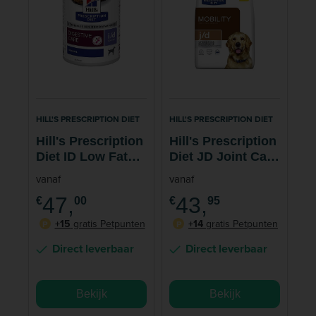
HILL'S PRESCRIPTION DIET
HILL'S PRESCRIPTION DIET
Hill's Prescription
Hill's Prescription
Diet ID Low Fat
Diet JD Joint Care
Digestive Care
Hondenvoer
vanaf
vanaf
Hondenvoer
47,
43,
€
00
€
95
+15
gratis Petpunten
+14
gratis Petpunten
P
P
Direct leverbaar
Direct leverbaar
Bekijk
Bekijk