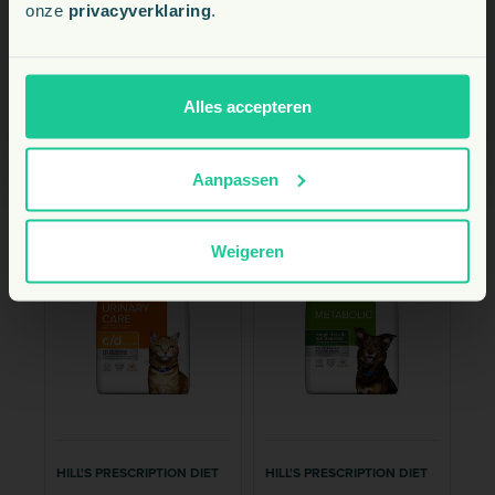
onze
privacyverklaring
.
BE
Bekijk
Bekijk
NL
Alles accepteren
Aanpassen
Weigeren
HILL'S PRESCRIPTION DIET
HILL'S PRESCRIPTION DIET