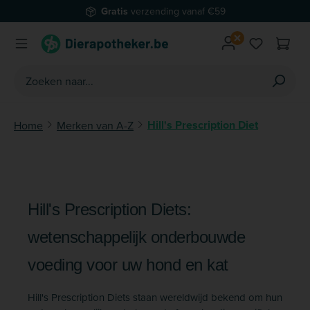
Gratis
verzending vanaf €59
Ga naar de hoofdinhoud
Je hebt 0 
Hill's Prescription Diet
Home
Merken van A-Z
Hill's Prescription Diets:
wetenschappelijk onderbouwde
voeding voor uw hond en kat
Hill's Prescription Diets staan wereldwijd bekend om hun