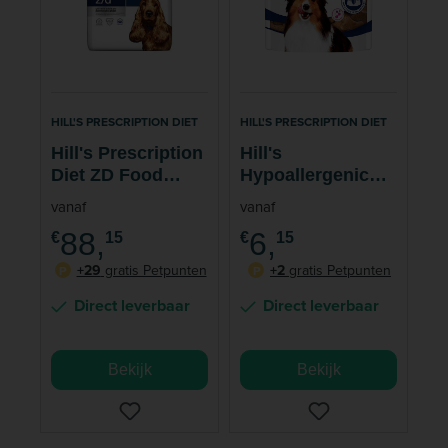
HILL'S PRESCRIPTION DIET
HILL'S PRESCRIPTION DIET
Hill's Prescription
Hill's
Diet ZD Food
Hypoallergenic
Sensitivities
Treats
vanaf
vanaf
Hondenvoer
Hondensnack 200
88,
6,
€
15
€
15
gram
+29
gratis Petpunten
+2
gratis Petpunten
P
P
Direct leverbaar
Direct leverbaar
Bekijk
Bekijk