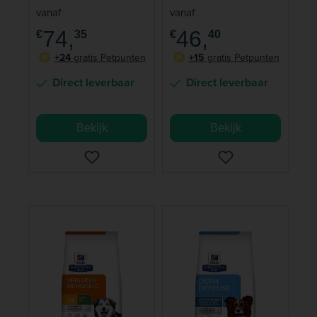
Multicare Stress
Urinary Care
vanaf
vanaf
Urinary Care
Hondenvoer Kip
74,
46,
€
35
€
40
Kattenvoer
+24
gratis Petpunten
+15
gratis Petpunten
P
P
Direct leverbaar
Direct leverbaar
Bekijk
Bekijk