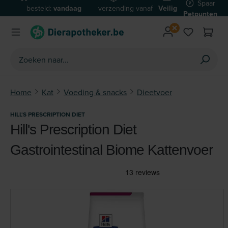
Spaar
besteld:
vandaag
verzending vanaf
Veilig
Ga naar de hoofdinhoud
Petpunten
verzonden*
€59
betalen
Home
Kat
Voeding & snacks
Dieetvoer
HILL'S PRESCRIPTION DIET
Hill's Prescription Diet
Gastrointestinal Biome Kattenvoer
Afbeeldingengalerij overslaan