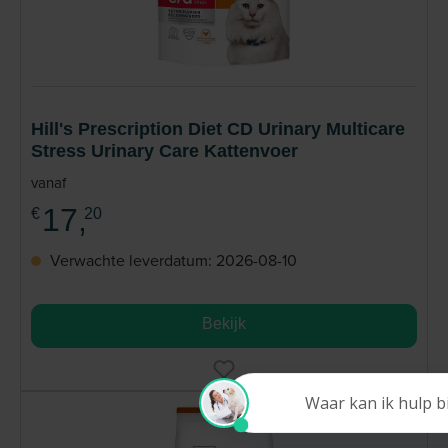
Hill's Prescription Diet CD Urinary Multicare
Stress Urinary Care Kattenvoer
vanaf
17,
€
20
Verwachte leverdatum: 2026-08-10
Bekijk