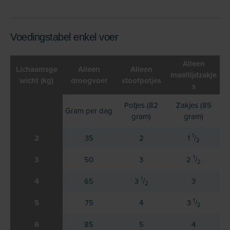
Voedingstabel enkel voer
Alleen
Lichaamsge
Alleen
Alleen
maaltijdzakje
wicht (kg)
droogvoer
stoofpotjes
s
Potjes (82
Zakjes (85
Gram per dag
gram)
gram)
1
2
35
2
1
/
2
1
3
50
3
2
/
2
1
4
65
3
/
3
2
1
5
75
4
3
/
2
6
85
5
4