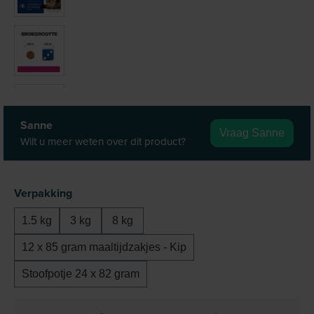
Sanne
Vraag Sanne
Wilt u meer weten over dit product?
Selecteer
Verpakking
1.5 kg
3 kg
8 kg
12 x 85 gram maaltijdzakjes - Kip
Stoofpotje 24 x 82 gram