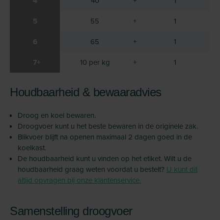
4
40
+
1
5
55
+
1
6
65
+
1
7+
10 per kg
+
1
Houdbaarheid & bewaaradvies
Droog en koel bewaren.
Droogvoer kunt u het beste bewaren in de originele zak.
Blikvoer blijft na openen maximaal 2 dagen goed in de
koelkast.
De houdbaarheid kunt u vinden op het etiket. Wilt u de
houdbaarheid graag weten voordat u bestelt?
U kunt dit
altijd opvragen bij onze klantenservice.
Samenstelling droogvoer