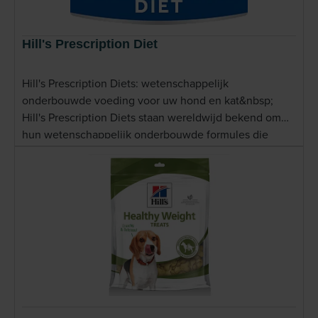
Hill's Prescription Diet
Hill's Prescription Diets: wetenschappelijk
onderbouwde voeding voor uw hond en kat&nbsp;
Hill's Prescription Diets staan wereldwijd bekend om
hun wetenschappelijk onderbouwde formules die
specifiek zijn ontwikkeld om de gezondheid van
huisdieren te ondersteunen. Het merk werd opgericht
in de jaren 1930 door dierenarts Dr. Mark Morris, die
geloofde dat de juiste voeding cruciaal is voor het
verbeteren van de levenskwaliteit van huisdieren.
Sindsdien heeft Hill's zich ontwikkeld tot een
toonaangevend merk in therapeutische dierenvoeding,
aanbevolen door dierenartsen wereldwijd. Hill's werkt
nauw samen met dierenartsen en
voedingsdeskundigen om ervoor te zorgen dat hun