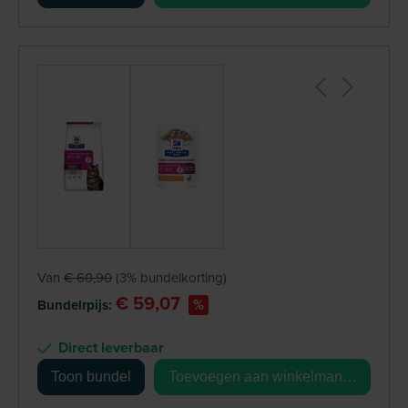
+
Van
€ 60,90
(3% bundelkorting)
€ 59,07
%
Bundelrpijs:
Direct leverbaar
Toon bundel
Toevoegen aan winkelmandje