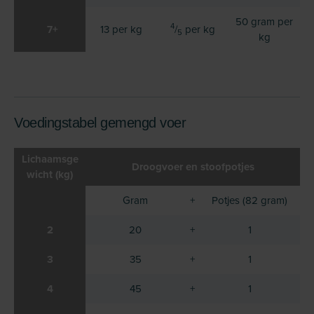
50 gram per
4
7+
13 per kg
/
per kg
5
kg
Voedingstabel gemengd voer
Lichaamsge
Droogvoer en stoofpotjes
wicht (kg)
Gram
+
Potjes (82 gram)
2
20
+
1
3
35
+
1
4
45
+
1