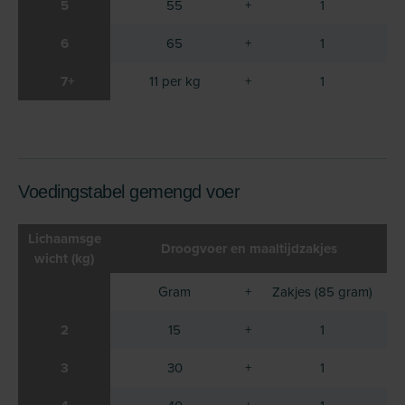
5
55
+
1
6
65
+
1
7+
11 per kg
+
1
Voedingstabel gemengd voer
Lichaamsge
Droogvoer en maaltijdzakjes
wicht (kg)
Gram
+
Zakjes (85 gram)
2
15
+
1
3
30
+
1