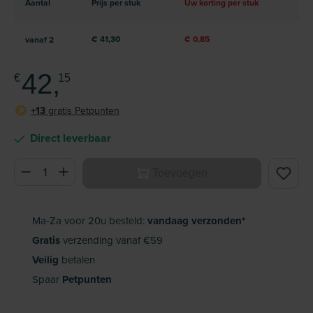
Aantal
Prijs per stuk
Uw korting per stuk
€ 41,30
€ 0,85
vanaf
2
42,
€
15
+13
gratis Petpunten
P
Direct leverbaar
Producthoeveelheid: Voer de gewenste hoeveelheid in of ge
Toevoegen
Ma-Za voor 20u besteld:
vandaag verzonden*
Gratis
verzending vanaf €59
Veilig
betalen
Spaar
Petpunten