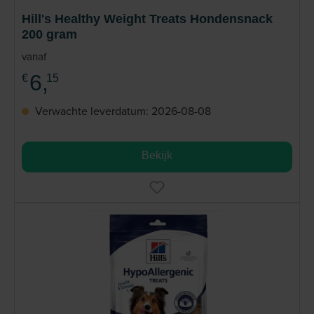
producten, zoals Hill's ZD, voortdurend worden
Hill's Healthy Weight Treats Hondensnack
verbeterd op basis van de nieuwste wetenschappelijke
200 gram
inzichten. Deze wetenschappelijke benadering zorgt
ervoor dat uw hond de beste voeding krijgt voor
vanaf
specifieke gezondheidsproblemen. Lees meer
6,
€
15
Verwachte leverdatum: 2026-08-08
Bekijk