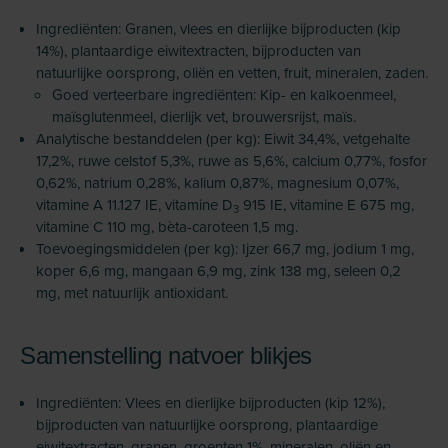
Ingrediënten: Granen, vlees en dierlijke bijproducten (kip
14%), plantaardige eiwitextracten, bijproducten van
natuurlijke oorsprong, oliën en vetten, fruit, mineralen, zaden.
Goed verteerbare ingrediënten: Kip- en kalkoenmeel,
maïsglutenmeel, dierlijk vet, brouwersrijst, maïs.
Analytische bestanddelen (per kg): Eiwit 34,4%, vetgehalte
17,2%, ruwe celstof 5,3%, ruwe as 5,6%, calcium 0,77%, fosfor
0,62%, natrium 0,28%, kalium 0,87%, magnesium 0,07%,
vitamine A 11.127 IE, vitamine D
915 IE, vitamine E 675 mg,
3
vitamine C 110 mg, bèta-caroteen 1,5 mg.
Toevoegingsmiddelen (per kg): Ijzer 66,7 mg, jodium 1 mg,
koper 6,6 mg, mangaan 6,9 mg, zink 138 mg, seleen 0,2
mg, met natuurlijk antioxidant.
Samenstelling natvoer blikjes
Ingrediënten: Vlees en dierlijke bijproducten (kip 12%),
bijproducten van natuurlijke oorsprong, plantaardige
eiwitextracten, granen, groenten 1%, mineralen, oliën en