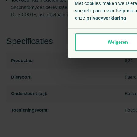
Met cookies maken we Dierapo
Saccharomyces cerevisiae, geïnactiveerd) 9 mg, vitamine A
soepel sparen van Petpunten.
D
3.000 IE, ascorbyl­palmitaat 9.900 mg.
3
onze
privacyverklaring
.
Specificaties
Weigeren
Productnr.:
824
Diersoort:
Paard
Ondersteunt (bij):
Botte
Toedieningsvorm:
Poede