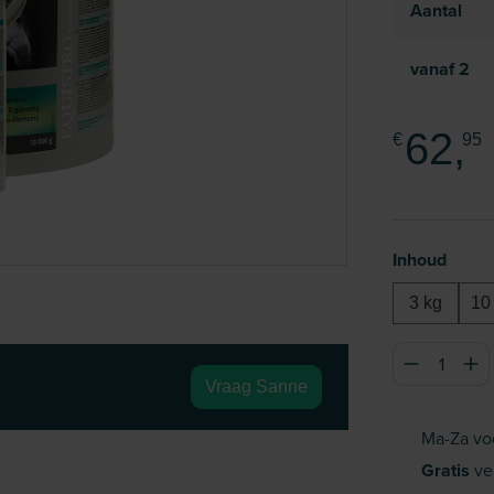
Aantal
vanaf
2
62,
€
95
Selecteer
Inhoud
3 kg
10
Producthoeve
Vraag Sanne
Ma-Za vo
Gratis
ve