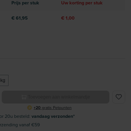
Prijs per stuk
Uw korting per stuk
€ 61,95
€ 1,00
 kg
elheid: Voer de gewenste hoeveelheid in of gebruik de knoppe
Toevoegen aan winkelmandje
+20
gratis Petpunten
P
or 20u besteld:
vandaag verzonden*
rzending vanaf €59