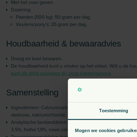
Met het voer geven.
Dosering:
Paarden (500 kg): 50 gram per dag.
Veulens/pony's: 25 gram per dag.
Houdbaarheid & bewaaradvies
Droog en koel bewaren.
De houdbaarheid kunt u vinden op het etiket. Wilt u de h
kunt dit altijd opvragen bij onze klantenservice
.
Samenstelling
Ingrediënten: Calcium­carbonaat, dode gist van Saccharomy
Toestemming
dextrose, natrium­chloride, dicalcium­fosfaat.
Analytische bestanddelen: Ruwe as 43%, calcium 10%, voch
3,5%, fosfor 1,9%, ruwe celstof 0,3%, magnesium 0,2%.
Mogen we cookies gebruike
Toevoegingsmiddelen (per kg): Zink 4.000 mg, koper 250 m