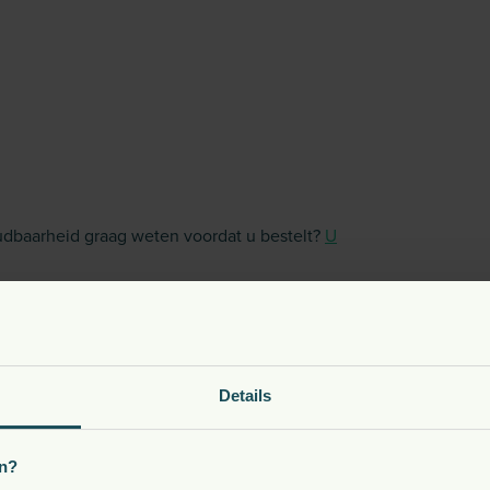
oudbaarheid graag weten voordat u bestelt?
U
ces cerevisiae soorten 16,6%, lactose,
Details
t 7% ruw eiwit 6,5%, natrium 6,5%, ruw vet
n?
g, selenium (geseleniseerde gist -