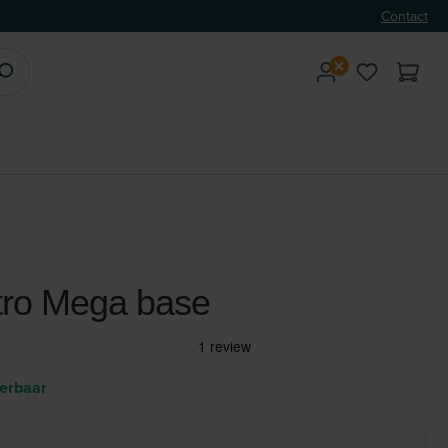
Contact
tro Mega base
verbaar