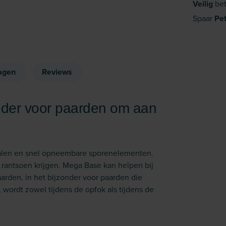
Veilig
bet
Spaar
Pe
agen
Reviews
eder voor paarden om aan
ralen en snel opneembare sporen­elementen.
rantsoen krijgen. Mega Base kan helpen bij
arden, in het bijzonder voor paarden die
 wordt zowel tijdens de opfok als tijdens de