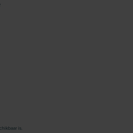
e
hikbaar is.