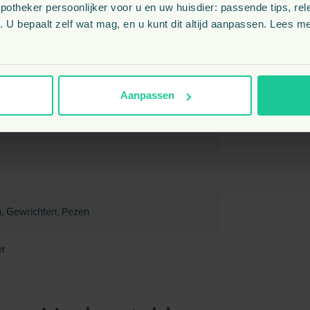
theker persoonlijker voor u en uw huisdier: passende tips, rel
 300.000 IE, vitamine E 4.000 IE, vitamine
 U bepaalt zelf wat mag, en u kunt dit altijd aanpassen. Lees me
Aanpassen
n, Gewrichten, Pezen
r