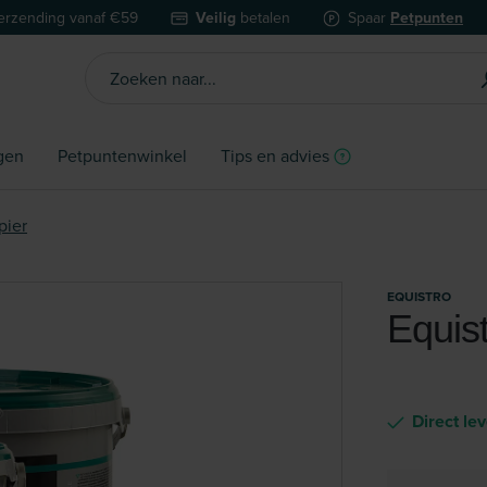
erzending vanaf €59
Veilig
betalen
Spaar
Petpunten
gen
Petpuntenwinkel
Tips en advies
pier
EQUISTRO
Equis
Direct le