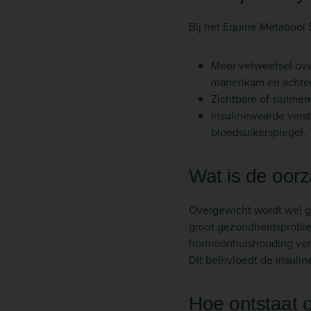
Bij het Equine Metabool
Meer vetweefsel over
manenkam en achter
Zichtbare of sluime
Insulinewaarde versto
bloedsuikerspiegel.
Wat is de oor
Overgewicht wordt wel g
groot gezondheidsproblee
hormoonhuishouding vers
Dit beïnvloedt de insuli
Hoe ontstaat 