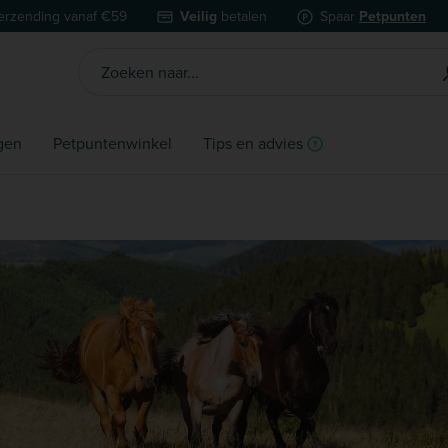
erzending vanaf €59
Veilig
betalen
Spaar
Petpunten
gen
Petpuntenwinkel
Tips en advies