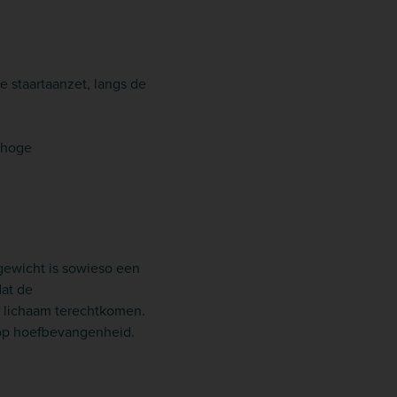
e staartaanzet, langs de
e hoge
gewicht is sowieso een
dat de
t lichaam terechtkomen.
 op hoefbevangenheid.