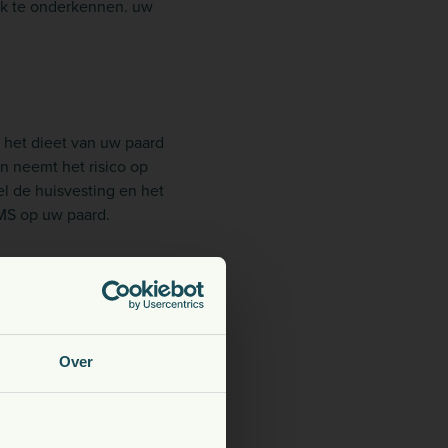
ijk te onderkennen. uw
 het dieet van uw paard
n neemt het risico op
l de huisvesting en het
EMS op uw paard.
ze aandoening komt vooral
fte in de hypofyse van
Over
men bij beide voor en