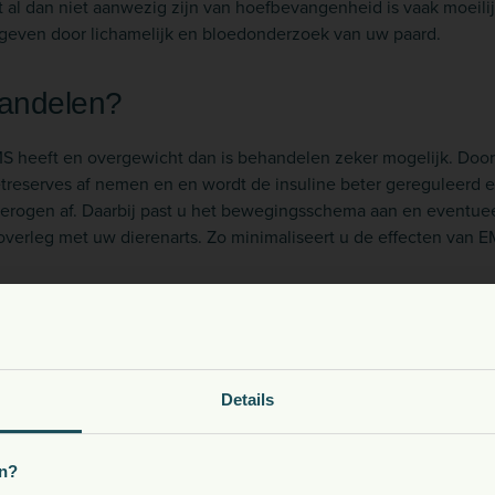
t al dan niet aanwezig zijn van hoefbevangenheid is vaak moeil
el geven door lichamelijk en bloedonderzoek van uw paard.
handelen?
S heeft en overgewicht dan is behandelen zeker mogelijk. Door
treserves af nemen en en wordt de insuline beter gereguleerd e
rogen af. Daarbij past u het bewegingsschema aan en eventuee
verleg met uw dierenarts. Zo minimaliseert u de effecten van 
rschil tussen PPID en EMS?
ntermedia Dysfunction, ook wel ziekte van Cushing genoemd. De
jaar voor waarbij sprake is van een verstoring in de hormoonafgi
oeding, snacks, supplementen en meer voor uw dier
Details
 hoefbevangenheid geven net zoals EMS., ook vetophopingen ko
voor insuline is een overeenkomst.
Kies uw land:
n?