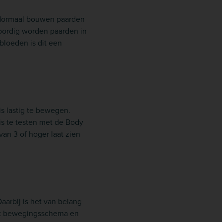
. Normaal bouwen paarden
woordig worden paarden in
bloeden is dit een
s lastig te bewegen.
is te testen met de Body
an 3 of hoger laat zien
arbij is het van belang
het bewegingsschema en