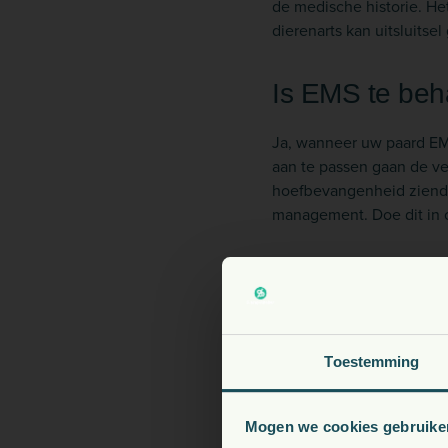
de medische historie. He
dierenarts kan uitsluits
Is EMS te be
Ja, wanneer uw paard EM
aan te passen gaan de ve
hoefbevangenheid ziende
management. Doe dit in o
Wat is het ve
PPID is Pituitary Pars I
bij paarden ouder dan 15 
V
Toestemming
het paard. Ook PPID kan
de mindere gevoeligheid 
Mogen we cookies gebruike