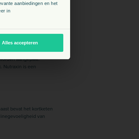
j EMS geen sprake van
evante aanbiedingen en het
d meer dan normaal. De
er in
staan.
Alles accepteren
narts een aanpak
 worden aangepast.
. Nutraxin is een
aast bevat het kortketen
linegevoeligheid van