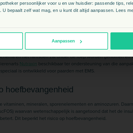
 Zo zien we EMS vooral bij paarden jonger dan 15 jaar en is er bi
theker persoonlijker voor u en uw huisdier: passende tips, rel
BE
het drinken en plassen normaal, bij PPID plast en drinkt het paar
 U bepaalt zelf wat mag, en u kunt dit altijd aanpassen. Lees me
t bij EMS normaal, bij PPID zien we een lange krullerige vacht ont
NL
EMS
Aanpassen
 EMS bij uw paard dan kunt u het beste in overleg met uw diere
sschema en het rantsoen zal onder de loep worden genomen en
ierenarts
Nutraxin
beschikbaar ter ondersteuning van die aanpak
speciaal is ontwikkeld voor paarden met EMS.
co hoefbevangenheid
ke vitaminen, mineralen, sporenelementen en aminozuren. Daarn
(scFOS) waarvan wetenschappelijk is aangetoond dat het de insu
betert. Dit beperkt het risico op hoefbevangenheid.