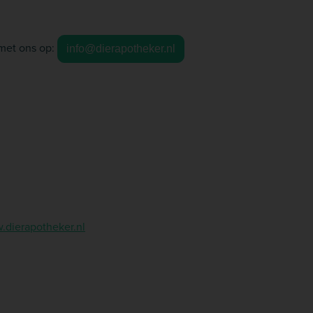
met ons op:
info@dierapotheker.nl
dierapotheker.nl