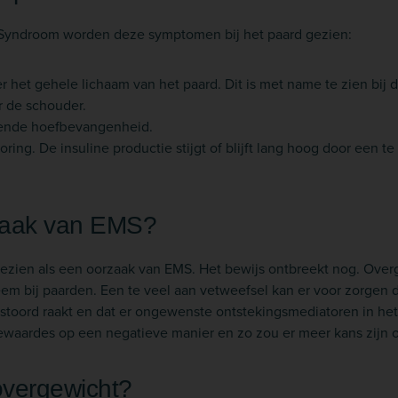
 Syndroom worden deze symptomen bij het paard gezien:
 het gehele lichaam van het paard. Dit is met name te zien bij d
 de schouder.
rende hoefbevangenheid.
ring. De insuline productie stijgt of blijft lang hoog door een t
zaak van EMS?
ezien als een oorzaak van EMS. Het bewijs ontbreekt nog. Over
m bij paarden. Een te veel aan vetweefsel kan er voor zorgen 
toord raakt en dat er ongewenste ontstekingsmediatoren in he
newaardes op een negatieve manier en zo zou er meer kans zijn
overgewicht?