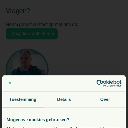
Vragen?
Neem gerust contact op met ons op:
info@dierapotheker.nl
Toestemming
Details
Over
Drs. Robin Holle
Thuisbezorgservice:
www.dierapotheker.nl
Mogen we cookies gebruiken?
Voeding, snacks, supplementen en meer voor uw dier