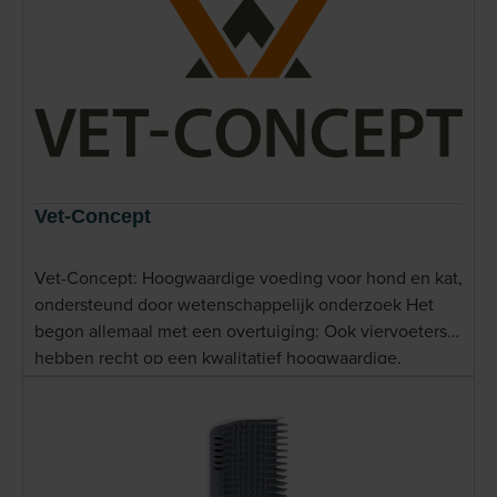
Vet-Concept
Vet-Concept: Hoogwaardige voeding voor hond en kat,
ondersteund door wetenschappelijk onderzoek Het
begon allemaal met een overtuiging: Ook viervoeters
hebben recht op een kwalitatief hoogwaardige,
gezonde en goed verdraaglijke voeding zonder
schadelijke additieven. Vet-Concept staat bekend om
zijn premium, hypoallergene diervoeding voor honden
en katten. Dit Duitse merk wordt veelvuldig
aanbevolen door dierenartsen en gebruikt in