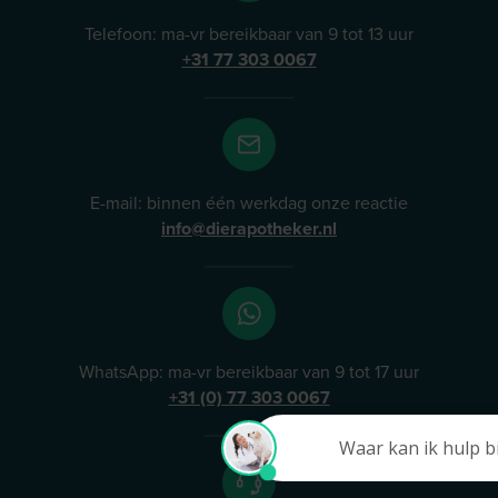
Telefoon: ma-vr bereikbaar van 9 tot 13 uur
+31 77 303 0067
E-mail: binnen één werkdag onze reactie
info@dierapotheker.nl
WhatsApp: ma-vr bereikbaar van 9 tot 17 uur
+31 (0) 77 303 0067