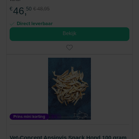
46,
€
50
€ 48,95
Direct leverbaar
Bekijk
Prins mini korting
-5%
Vet-Concept Ansjovis Snack Hond 100 gram