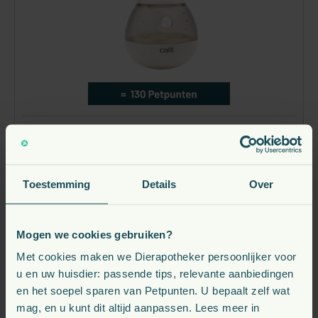
Gratis Catit Snackdispenser Muis Kat
Toestemming
Details
Over
130
P
Direct leverbaar
Mogen we cookies gebruiken?
Met cookies maken we Dierapotheker persoonlijker voor
Bestel nu
u en uw huisdier: passende tips, relevante aanbiedingen
en het soepel sparen van Petpunten. U bepaalt zelf wat
mag, en u kunt dit altijd aanpassen. Lees meer in