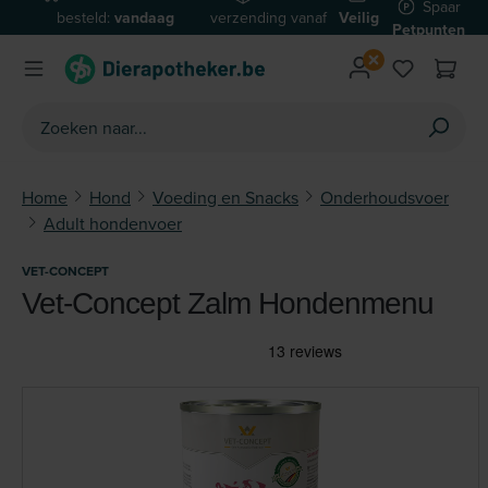
Spaar
besteld:
vandaag
verzending vanaf
Veilig
Ga naar de hoofdinhoud
Petpunten
verzonden*
€59
betalen
Home
Hond
Voeding en Snacks
Onderhoudsvoer
Adult hondenvoer
VET-CONCEPT
Vet-Concept Zalm Hondenmenu
Afbeeldingengalerij overslaan