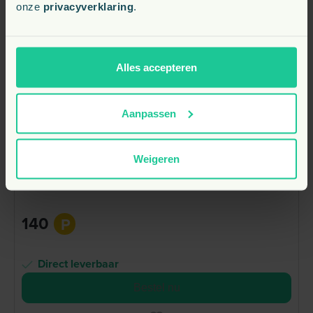
onze
privacyverklaring
.
Alles accepteren
Aanpassen
Weigeren
Gratis Vet-Concept Frisbee Hond
140
P
Direct leverbaar
Bestel nu