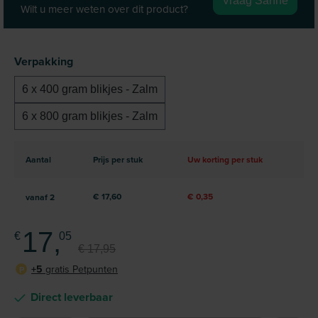
Vraag Sanne
Wilt u meer weten over dit product?
Selecteer
Verpakking
6 x 400 gram blikjes - Zalm
6 x 800 gram blikjes - Zalm
Aantal
Prijs per stuk
Uw korting per stuk
€ 17,60
€ 0,35
vanaf
2
17,
€
05
€ 17,95
+5
gratis Petpunten
P
Direct leverbaar