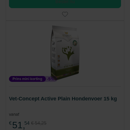
Bestel nu
Prins mini korting
-5%
Vet-Concept Active Plain Hondenvoer 15 kg
vanaf
51,
€
54
€ 54,25