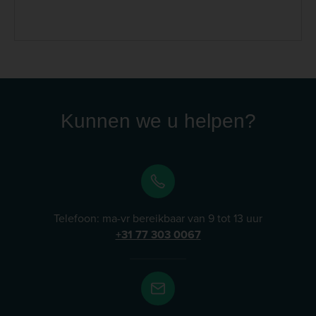
beweging, spieren, inspanning en herstel. Daarnaast
biedt het merk producten voor honden en katten met
verschillende nutritionele en verzorgingsgerichte
toepassingen. Lees meer
Kunnen we u helpen?
Telefoon: ma-vr bereikbaar van 9 tot 13 uur
+31 77 303 0067