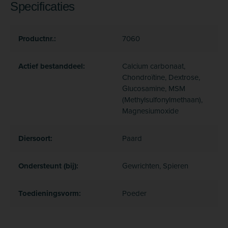
Specificaties
Productnr.:
7060
Actief bestanddeel:
Calcium carbonaat,
Chondroïtine, Dextrose,
Glucosamine, MSM
(Methylsulfonylmethaan),
Magnesiumoxide
Diersoort:
Paard
Ondersteunt (bij):
Gewrichten, Spieren
Toedieningsvorm:
Poeder