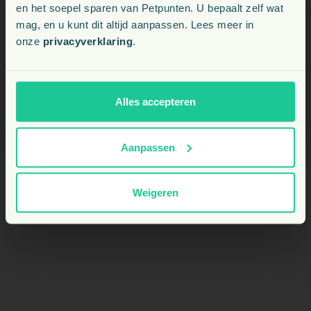
en het soepel sparen van Petpunten. U bepaalt zelf wat
Kies uw land:
mag, en u kunt dit altijd aanpassen. Lees meer in
Kan het product veilig langdurig worden
onze
privacyverklaring
.
BE
gegeven?
NL
Alles accepteren
Is dit supplement dopingvrij?
Aanpassen
Weigeren