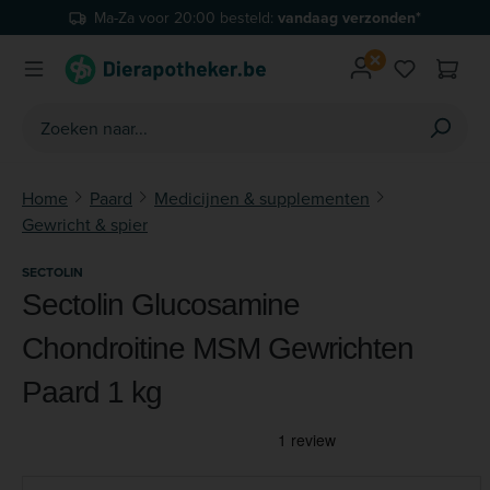
Ma-Za voor 20:00 besteld:
vandaag verzonden*
Ga naar de hoofdinhoud
Je hebt 0 
Home
Paard
Medicijnen & supplementen
Gewricht & spier
SECTOLIN
Sectolin Glucosamine
Chondroitine MSM Gewrichten
Paard 1 kg
Afbeeldingengalerij overslaan