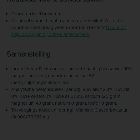
Droog en koel bewaren.
De houdbaarheid kunt u vinden op het etiket. Wilt u de
houdbaarheid graag weten voordat u bestelt?
U kunt dit
altijd opvragen bij onze klantenservice.
Samenstelling
Ingrediënten: Dextrose, calciumcarbonaat, glucosamine 10%,
magnesiumoxide, chondroïtine sulfaat 5%,
methylsulphonylmethaan 5%.
Analytische bestanddelen (per kg): Ruw eiwit 2,3%, ruw vet
0%, ruwe celstof 0%, ruwe as 37,2%, calcium 120 gram,
magnesium 43 gram, natrium 0 gram, fosfor 0 gram.
Toevoegingsmiddelen (per kg): Vitamine C ascorbinezuur
(3a300) 73.333 mg.