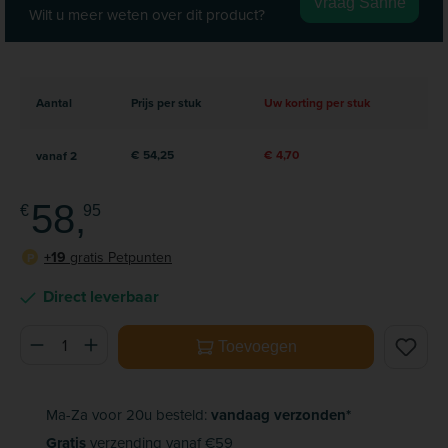
Vraag Sanne
Wilt u meer weten over dit product?
Aantal
Prijs per stuk
Uw korting per stuk
€ 54,25
€ 4,70
vanaf
2
58,
€
95
+19
gratis Petpunten
P
Direct leverbaar
Producthoeveelheid: Voer de gewenste hoeveelheid in of ge
Toevoegen
Ma-Za voor 20u besteld:
vandaag verzonden*
Gratis
verzending vanaf €59