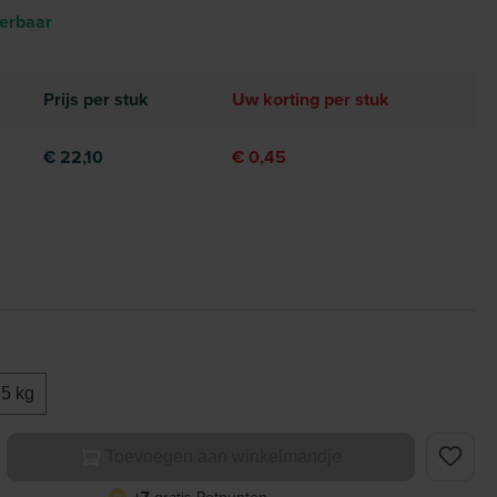
verbaar
Prijs per stuk
Uw korting per stuk
€ 22,10
€ 0,45
.5 kg
elheid: Voer de gewenste hoeveelheid in of gebruik de knoppe
Toevoegen aan winkelmandje