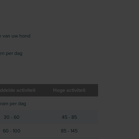
ie van uw hond
en per dag
delde activiteit
Hoge activiteit
ram per dag
30 - 60
45 - 85
60 - 100
85 - 145