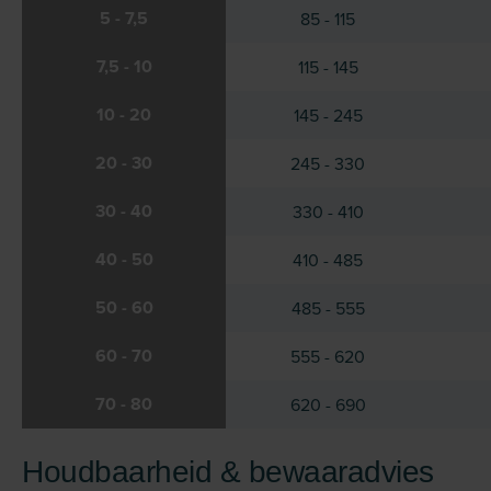
5 - 7,5
85 - 115
7,5 - 10
115 - 145
10 - 20
145 - 245
20 - 30
245 - 330
30 - 40
330 - 410
40 - 50
410 - 485
50 - 60
485 - 555
60 - 70
555 - 620
70 - 80
620 - 690
Houdbaarheid & bewaaradvies