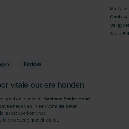
Ma-Za vo
Gratis
ve
Veilig
bet
Spaar
Pe
agen
Reviews
or vitale oudere honden
en goed op te nemen.
Sanimed Senior Hond
hoeveelheden en in een vorm die beter
p de meest voorkomende
it en gezond mogelijk blijft.