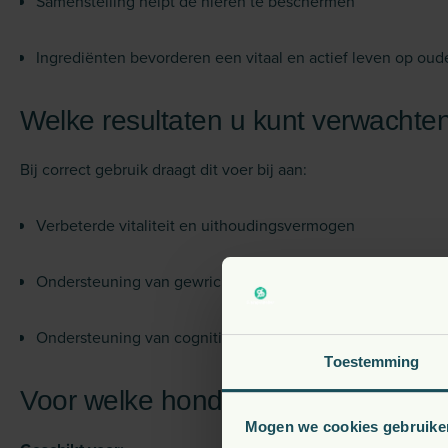
Samenstelling helpt de nieren te beschermen
Ingrediënten bevorderen een vitaal en actief leven op oude
Welke resultaten u kunt verwachte
Bij correct gebruik draagt dit voer bij aan:
Verbeterde vitaliteit en uithoudingsvermogen
Ondersteuning van gewrichten en hartfunctie
Ondersteuning van cognitieve functies op oudere leeftijd
Toestemming
Voor welke honden is dit voer gesc
Mogen we cookies gebruike