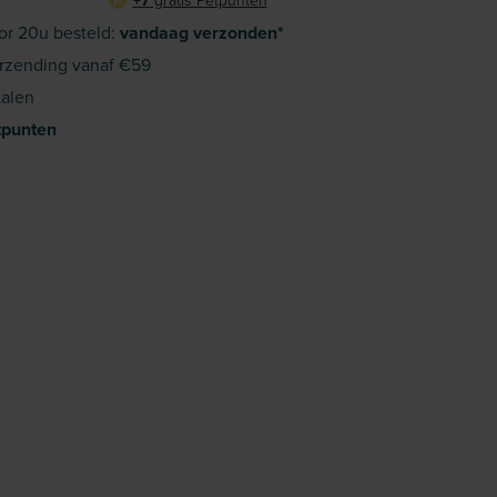
+7
gratis Petpunten
P
or 20u besteld:
vandaag verzonden*
rzending vanaf €59
alen
tpunten