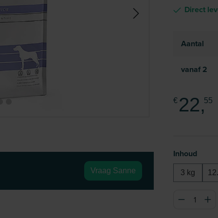
Direct le
Aantal
vanaf
2
22,
€
55
Selecteer
Inhoud
Vraag Sanne
3 kg
12
Producthoeve