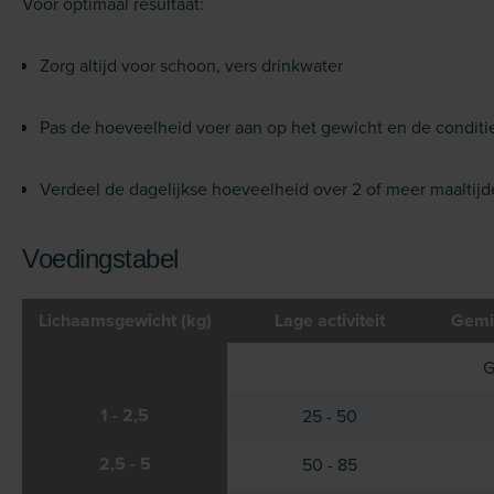
Voor optimaal resultaat:
Zorg altijd voor schoon, vers drinkwater
Pas de hoeveelheid voer aan op het gewicht en de condit
Verdeel de dagelijkse hoeveelheid over 2 of meer maaltijd
Voedingstabel
Lichaamsgewicht (kg)
Lage activiteit
Gemid
G
1 - 2,5
25 - 50
2,5 - 5
50 - 85