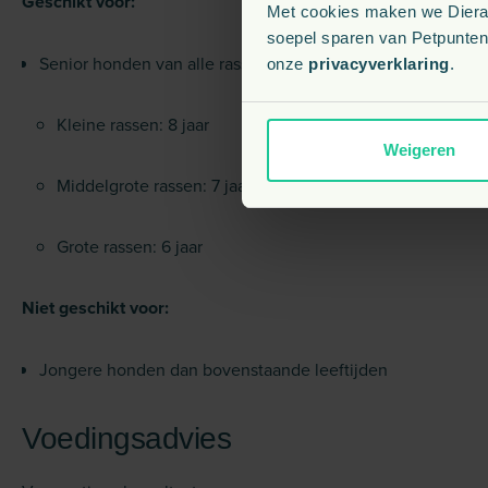
Geschikt voor:
Met cookies maken we Dierapo
soepel sparen van Petpunten.
Senior honden van alle rassen vanaf:
onze
privacyverklaring
.
Kleine rassen: 8 jaar
Weigeren
Middelgrote rassen: 7 jaar
Grote rassen: 6 jaar
Niet geschikt voor:
Jongere honden dan bovenstaande leeftijden
Voedingsadvies