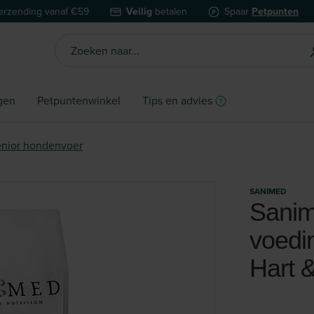
erzending vanaf €59
Veilig
betalen
Spaar
Petpunten
gen
Petpuntenwinkel
Tips en advies
nior hondenvoer
SANIMED
Sanim
voedi
Hart 