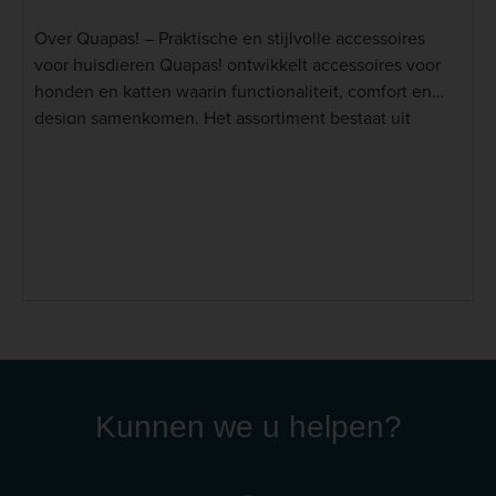
Over Quapas! – Praktische en stijlvolle accessoires
voor huisdieren Quapas! ontwikkelt accessoires voor
honden en katten waarin functionaliteit, comfort en
design samenkomen. Het assortiment bestaat uit
producten voor spelen, krabben, rusten, eten en
drinken, waarbij gebruiksgemak voor zowel huisdier als
eigenaar centraal staat. De producten van Quapas! zijn
ontworpen voor dagelijks gebruik en combineren
duurzame materialen met een eigentijds ontwerp dat
past in iedere woonomgeving. Lees meer
Kunnen we u helpen?