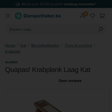
Ma-Za voor 20:00 besteld:
vandaag verzonden*
Ga naar de hoofdinhoud
Je hebt 0 
Home
Kat
Benodigdheden
Thuis & comfort
Krabpaal
QUAPAS!
Quapas! Krabplank Laag Kat
Afbeeldingengalerij overslaan