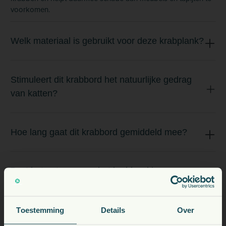
voorkomen.
Welk materiaal is gebruikt voor deze krabplank?
Stimuleert dit krabbord het natuurlijke gedrag
van katten?
Hoe lang gaat dit krabbord gemiddeld mee?
Past het ontwerp van het krabbord in een
modern interieur?
Toestemming
Details
Over