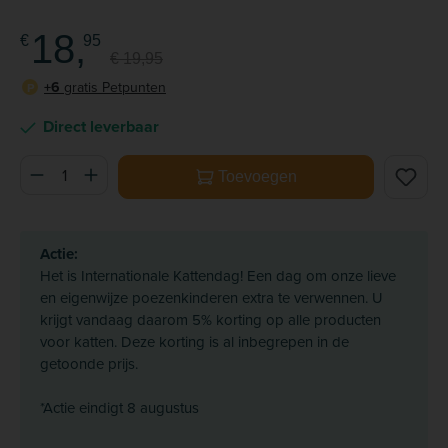
18,
€
95
€ 19,95
+6
gratis Petpunten
P
Direct leverbaar
Producthoeveelheid: Voer de gewenste hoeveelheid in of ge
Toevoegen
Actie:
Het is Internationale Kattendag! Een dag om onze lieve
en eigenwijze poezenkinderen extra te verwennen. U
krijgt vandaag daarom 5% korting op alle producten
voor katten. Deze korting is al inbegrepen in de
getoonde prijs.
*Actie eindigt 8 augustus