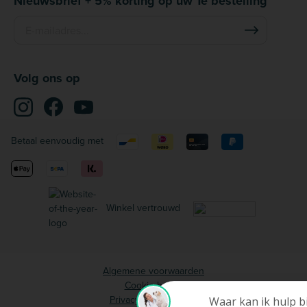
Nieuwsbrief + 5% korting op uw 1e bestelling
HydraCare, de producten van Purina zijn ontworpen
om de gezondheid van uw huisdier te verbeteren.
Volg ons op
Betaal eenvoudig met
Winkel vertrouwd
Algemene voorwaarden
Cookie beleid
Privacy voorwaarden