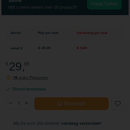
Sanne
Vraag Sanne
Wilt u meer weten over dit product?
Aantal
Prijs per stuk
Uw korting per stuk
€ 29,35
€ 0,60
vanaf
2
29,
€
95
+9
gratis Petpunten
P
Direct leverbaar
Producthoeveelheid: Voer de gewenste hoeveelheid in of ge
Toevoegen
Ma-Za voor 20u besteld:
vandaag verzonden*