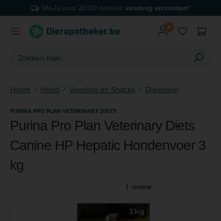
Ma-Za voor 20:00 besteld:
vandaag verzonden*
Ga naar de hoofdinhoud
Je hebt 0 
Home
Hond
Voeding en Snacks
Dieetvoer
PURINA PRO PLAN VETERINARY DIETS
Purina Pro Plan Veterinary Diets
Canine HP Hepatic Hondenvoer 3
kg
Afbeeldingengalerij overslaan