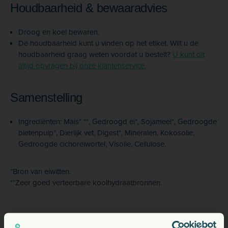
Houdbaarheid & bewaaradvies
Droog en koel bewaren.
De houdbaarheid kunt u vinden op het etiket. Wilt u de
houdbaarheid graag weten voordat u bestelt?
U kunt dit
altijd opvragen bij onze klantenservice.
Samenstelling
Ingrediënten: Mais* **, Gedroogd ei*, Sojameel*, Gedroogde
bietenpulp*, Dierlijk vet, Digest*, Mineralen, Kokosolie,
Gedroogde cichoreiwortel, Visolie, Cellulose.
*Bron van eiwitten.
**Zeer goed verteerbare koolhydraatbronnen.
1
Analytische bestanddelen
: Eiwitten 19%, Vetten 18% (Omega