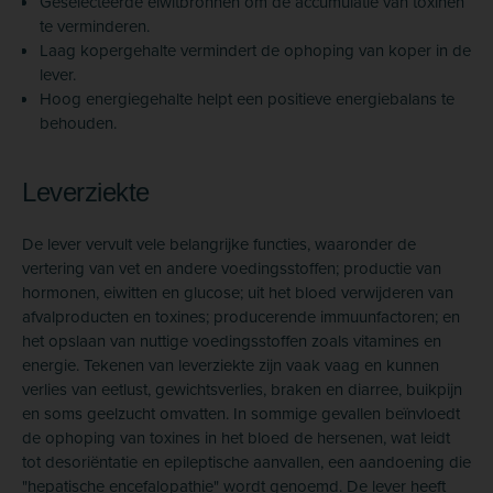
Geselecteerde eiwitbronnen om de accumulatie van toxinen
te verminderen.
Laag kopergehalte vermindert de ophoping van koper in de
lever.
Hoog energiegehalte helpt een positieve energiebalans te
behouden.
Leverziekte
De lever vervult vele belangrijke functies, waaronder de
vertering van vet en andere voedingsstoffen; productie van
hormonen, eiwitten en glucose; uit het bloed verwijderen van
afvalproducten en toxines; producerende immuunfactoren; en
het opslaan van nuttige voedingsstoffen zoals vitamines en
energie. Tekenen van leverziekte zijn vaak vaag en kunnen
verlies van eetlust, gewichtsverlies, braken en diarree, buikpijn
en soms geelzucht omvatten. In sommige gevallen beïnvloedt
de ophoping van toxines in het bloed de hersenen, wat leidt
tot desoriëntatie en epileptische aanvallen, een aandoening die
"hepatische encefalopathie" wordt genoemd. De lever heeft