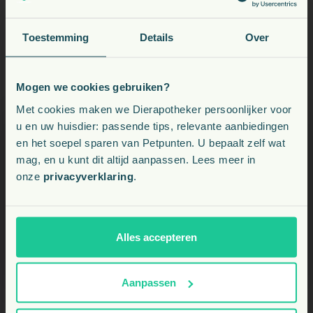
6-vetzuren 2,43%, Omega 3-vetzuren 0,45%,
Middellangeketen-vetzuren 0,9%), Koolhydraten 46%, Ruwe
vezels 3,5%.
Toestemming
Details
Over
Toevoegingsmiddelen (per kg): Vitamine A 24.000 IE,
Vitamine D
1.330 IE, Vitamine E 540 IE, Vitamine C 140 mg,
3
Calciumjodaat (watervrij) 2,5 mg, Mangaan(II)sulfaat-
Mogen we cookies gebruiken?
monohydraat 7,1 mg, Zinksulfaat-monohydraat 180 mg,
Voeding, snacks, supplementen en meer voor uw dier
Met cookies maken we Dierapotheker persoonlijker voor
Natriumseleniet 0,24 mg, Antioxidanten.
u en uw huisdier: passende tips, relevante aanbiedingen
2
Metaboliseerbare energie (ME)
: 3,92 kcal/gram.
en het soepel sparen van Petpunten. U bepaalt zelf wat
Kies uw land:
mag, en u kunt dit altijd aanpassen. Lees meer in
1
Standaard analyse in het eindproduct.
onze
privacyverklaring
.
2
Berekend op basis van gewijzigde Atwaterfactoren.
BE
NL
Alles accepteren
Specificaties
Aanpassen
Productnr.:
10892