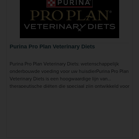
Purina Pro Plan Veterinary Diets
Purina Pro Plan Veterinary Diets: wetenschappelijk
onderbouwde voeding voor uw huisdierPurina Pro Plan
Veterinary Diets is een hoogwaardige lijn van
therapeutische diëten die speciaal zijn ontwikkeld voor
honden en katten met specifieke
gezondheidsbehoeften. De voeding wordt
samengesteld in nauwe samenwerking met
dierenartsen en voedingsdeskundigen, om te helpen
bij verschillende medische aandoeningen zoals
voedselallergieën, spijsverteringsproblemen, en
diabetes. Purina combineert meer dan 90 jaar ervaring