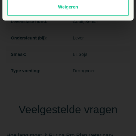
Diersoort:
Hond
Weigeren
Levensfase hond:
Adult, Senior
Ondersteunt (bij):
Lever
Smaak:
Ei, Soja
Type voeding:
Droogvoer
Veelgestelde vragen
Hoe lang moet ik Purina Pro Plan Veterinary