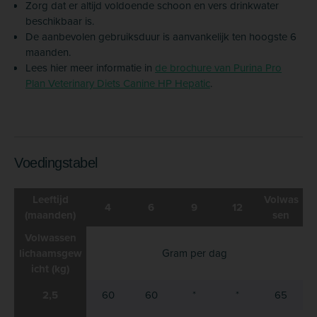
Zorg dat er altijd voldoende schoon en vers drinkwater
beschikbaar is.
De aanbevolen gebruiksduur is aanvankelijk ten hoogste 6
maanden.
Lees hier meer informatie in
de brochure van Purina Pro
Plan Veterinary Diets Canine HP Hepatic
.
Voedingstabel
Leeftijd
Volwas
4
6
9
12
(maanden)
sen
Volwassen
lichaamsgew
Gram per dag
icht (kg)
2,5
60
60
*
*
65