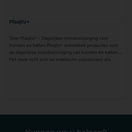
Plaqtiv+
Over Plaqtiv+ – Dagelijkse mondverzorging voor
honden en katten Plaqtiv+ ontwikkelt producten voor
de dagelijkse mondverzorging van honden en katten.
Het merk richt zich op praktische oplossingen die
helpen bij het ondersteunen van een goede
mondhygiëne en eenvoudig kunnen worden toegepast
als onderdeel van de dagelijkse verzorgingsroutine. De
producten zijn gebaseerd op de gepatenteerde
Xpersiv™-technologie, die volgens de fabrikant
ontworpen is om mineralen te binden die betrokken
zijn bij de vorming van tandsteen. Hierdoor
ondersteunt Plaqtiv+ een goede mondverzorging naast
regelmatig poetsen en professionele gebitscontroles.
Lees meer