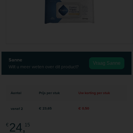
Sanne
Vraag Sanne
Wilt u meer weten over dit product?
Aantal
Prijs per stuk
Uw korting per stuk
€ 23,65
€ 0,50
vanaf
2
24,
€
15