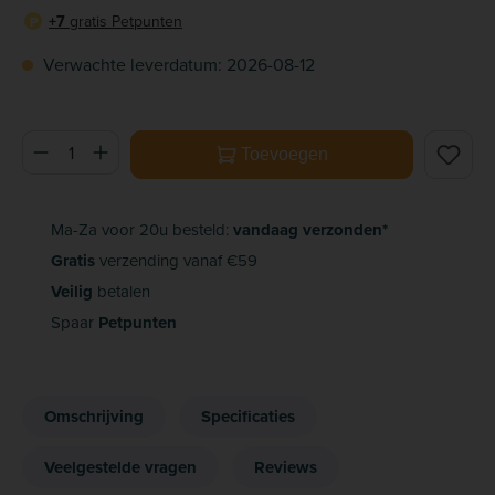
+7
gratis Petpunten
P
Verwachte leverdatum: 2026-08-12
Producthoeveelheid: Voer de gewenste hoeveelheid in of ge
Toevoegen
Ma-Za voor 20u besteld:
vandaag verzonden*
Gratis
verzending vanaf €59
Veilig
betalen
Spaar
Petpunten
Omschrijving
Specificaties
Veelgestelde vragen
Reviews