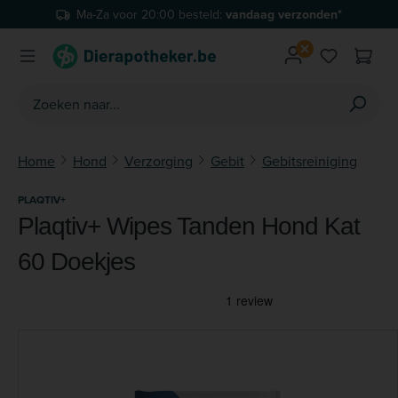
Ma-Za voor 20:00 besteld:
vandaag verzonden*
Ga naar de hoofdinhoud
Je hebt 0 
Home
Hond
Verzorging
Gebit
Gebitsreiniging
PLAQTIV+
Plaqtiv+ Wipes Tanden Hond Kat
60 Doekjes
Afbeeldingengalerij overslaan