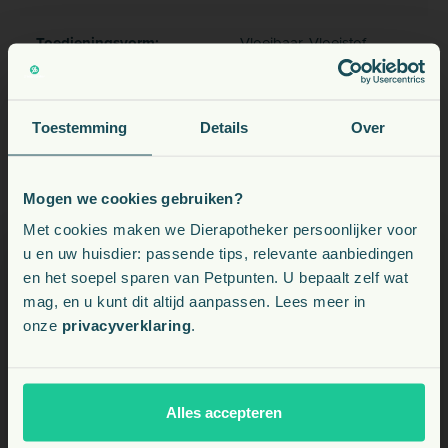
Toedieningsvorm:
Vloeibaar, Vloeistof
Toestemming
Details
Over
Veelgestelde vragen
Mogen we cookies gebruiken?
Voeding, snacks, supplementen en meer voor uw dier
Met cookies maken we Dierapotheker persoonlijker voor
u en uw huisdier: passende tips, relevante aanbiedingen
Wanneer gebruik ik dit supplement?
en het soepel sparen van Petpunten. U bepaalt zelf wat
Kies uw land:
Bij verminderde weerstand, herstel na ziekte, tijdens stressvolle
mag, en u kunt dit altijd aanpassen. Lees meer in
periodes, of wanneer uw dier vatbaar is voor infecties zoals
onze
privacyverklaring
.
verkoudheid, niesziekte of andere luchtweginfecties.
BE
NL
Mag ik dit ook preventief geven?
Alles accepteren