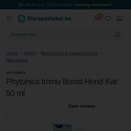
Ma-Za voor 20:00 besteld:
vandaag verzonden*
Ga naar de hoofdinhoud
Je hebt 0 
Home
Hond
Medicijnen & supplementen
Weerstand
PHYTONICS
Phytonics Immu Boost Hond Kat
50 ml
Afbeeldingengalerij overslaan