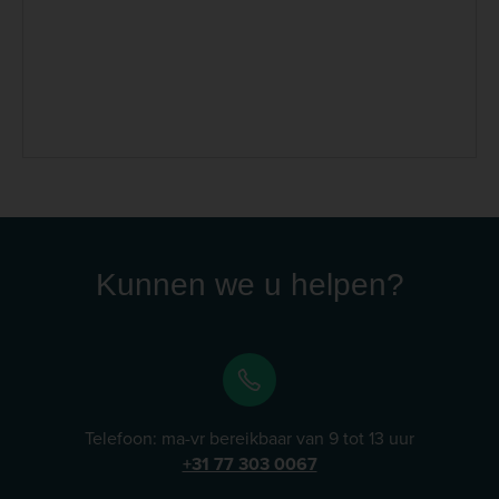
aanvullende diervoeders met zorgvuldig
geselecteerde ingrediënten van natuurlijke oorsprong,
ontwikkeld om verschillende lichaamsfuncties en de
algehele gezondheid van dieren te ondersteunen.
Binnen het assortiment biedt Phytonics producten die
aansluiten bij uiteenlopende voedingsbehoeften,
waarbij kwaliteit, natuurlijke samenstellingen en
verantwoord gebruik centraal staan. Lees meer
Kunnen we u helpen?
Telefoon: ma-vr bereikbaar van 9 tot 13 uur
+31 77 303 0067