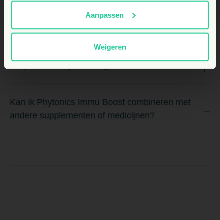
Hoe geef ik Phytonics Immu Boost aan mijn
Aanpassen
dier?
Weigeren
Helpt dit ook bij luchtwegproblemen?
Kan ik Phytonics Immu Boost combineren met
andere supplementen of medicijnen?