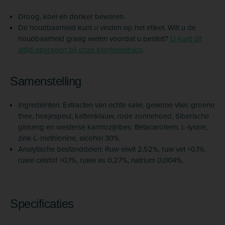
Droog, koel en donker bewaren.
De houdbaarheid kunt u vinden op het etiket. Wilt u de
houdbaarheid graag weten voordat u bestelt?
U kunt dit
altijd opvragen bij onze klantenservice
.
Samenstelling
Ingrediënten: Extracten van echte salie, gewone vlier, groene
thee, hokjespeul, kattenklauw, rode zonnehoed, Siberische
ginseng en westerse karmozijnbes. Bètacaroteen, L-lysine,
zink-L-methionine, alcohol 30%.
Analytische bestanddelen: Ruw eiwit 2,52%, ruw vet <0,1%,
ruwe celstof <0,1%, ruwe as 0,27%, natrium 0,004%.
Specificaties