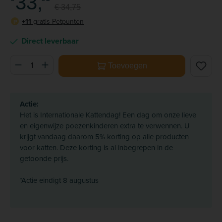
33,
€ 34,75
+11
gratis Petpunten
P
Direct leverbaar
Producthoeveelheid: Voer de gewenste hoeveelheid in of ge
Toevoegen
Actie:
Het is Internationale Kattendag! Een dag om onze lieve
en eigenwijze poezenkinderen extra te verwennen. U
krijgt vandaag daarom 5% korting op alle producten
voor katten. Deze korting is al inbegrepen in de
getoonde prijs.
*Actie eindigt 8 augustus