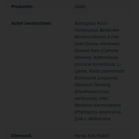
Productnr.:
2666
Actief bestanddeel:
Astragalus Root -
Hokjespeul, Bentoniet-
Montmorilloniet, Echte
Salie (Salvia officinalis),
Groene thee (Camelia
sinensis), Kattenklauw
(Uncaria tomentosa), L-
Lysine, Rode zonnehoed
(Echinacea purpurea),
Siberisch Ginseng
(Eleutherococcus
senticosus), Vlier,
Westerse karmozijnbes
(Phytolacca americana),
Zink-L-Methionine
Diersoort:
Hond, Kat, Paard