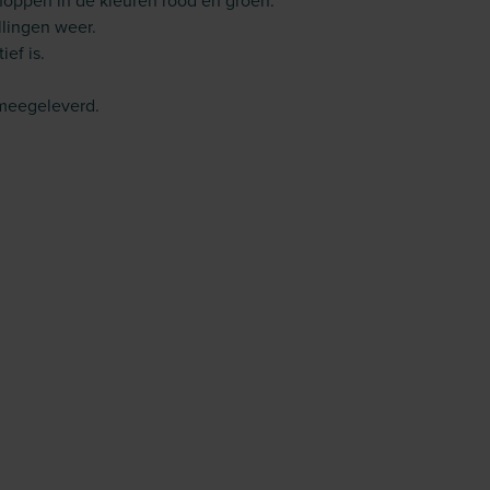
noppen in de kleuren rood en groen.
llingen weer.
ef is.
 meegeleverd.