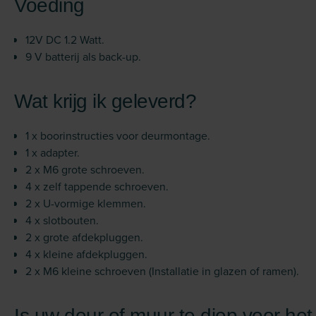
Voeding
12V DC 1.2 Watt.
9 V batterij als back-up.
Wat krijg ik geleverd?
1 x boorinstructies voor deurmontage.
1 x adapter.
2 x M6 grote schroeven.
4 x zelf tappende schroeven.
2 x U-vormige klemmen.
4 x slotbouten.
2 x grote afdekpluggen.
4 x kleine afdekpluggen.
2 x M6 kleine schroeven (Installatie in glazen of ramen).
Is uw deur of muur te diep voor het