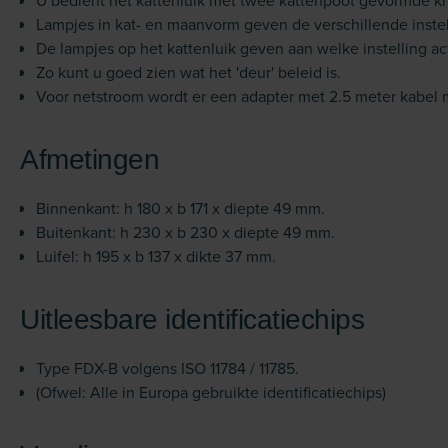
U bedient het kattenluik met twee kattenpoot gevormde k
Lampjes in kat- en maanvorm geven de verschillende inste
De lampjes op het kattenluik geven aan welke instelling acti
Zo kunt u goed zien wat het 'deur' beleid is.
Voor netstroom wordt er een adapter met 2.5 meter kabel
Afmetingen
Binnenkant: h 180 x b 171 x diepte 49 mm.
Buitenkant: h 230 x b 230 x diepte 49 mm.
Luifel: h 195 x b 137 x dikte 37 mm.
Uitleesbare identificatiechips
Type FDX-B volgens ISO 11784 / 11785.
(Ofwel: Alle in Europa gebruikte identificatiechips)