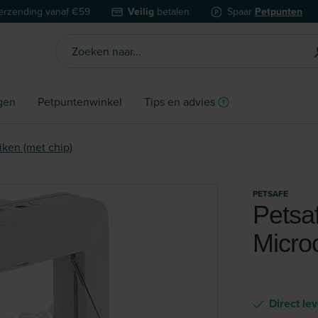
erzending vanaf €59
Veilig
betalen
Spaar
Petpunten
gen
Petpuntenwinkel
Tips en advies
iken (met chip)
PETSAFE
Petsa
Microc
Direct le