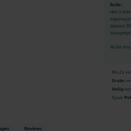
Actie:
Het is Int
eigenwijz
daarom 5% 
inbegrepen
*Actie ein
Ma-Za vo
Gratis
ve
Veilig
bet
Spaar
Pe
agen
Reviews