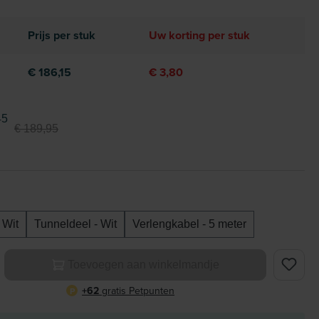
Prijs per stuk
Uw korting per stuk
€ 186,15
€ 3,80
45
€ 189,95
 Wit
Tunneldeel - Wit
Verlengkabel - 5 meter
elheid: Voer de gewenste hoeveelheid in of gebruik de knoppe
Toevoegen aan winkelmandje
+62
gratis Petpunten
P