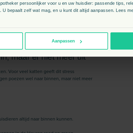
theker persoonlijker voor u en uw huisdier: passende tips, rel
 U bepaalt zelf wat mag, en u kunt dit altijd aanpassen. Lees me
nnenhouden. Bijvoorbeeld van 22:00 tot
uiten.
n s' nachts binnen te houden.
Aanpassen
in, maar er niet meer uit
. Voor veel katten geeft dit stress
ogen poezen wel naar binnen, maar niet meer
uisdieren altijd naar binnen kunnen.