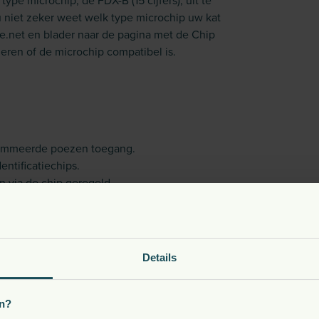
pe microchip, de FDX-B (15 cijfers), uit te
u niet zeker weet welk type microchip uw kat
fe.net en blader naar de pagina met de Chip
leren of de microchip compatibel is.
grammeerde poezen toegang.
entificatiechips.
 via de chip geregeld.
er te regelen.
Details
n?