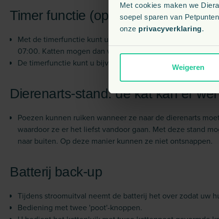
Met cookies maken we Dierapo
Timer functie (optioneel)
soepel sparen van Petpunten.
onze
privacyverklaring
.
Met de timerfunctie kunt u uw huisdieren bepaalde tijd bi
07:00. Katten mogen dan wel naar binnen, maar niet naar b
De timerfunctie kunt u bijvoorbeeld gebruiken om uw katte
Weigeren
Dierenarts-stand: de kat kan er wel 
Poezen kunnen ruiken wanneer ze naar de dierenarts moeten
waardoor ze er het liefst vandoor gaan. Met deze stand m
naar buiten. Op deze manier kunnen ze niet ontsnappen.
Batterij back-up
Tijdens stroomuitval neemt de batterij het over zodat uw h
Bediening met twee 'poot'-knoppen.