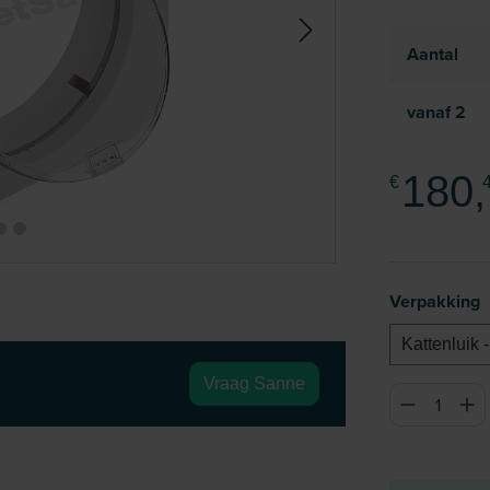
Aantal
vanaf
2
180,
€
Selecteer
Verpakking
Kattenluik -
Vraag Sanne
Producthoeve