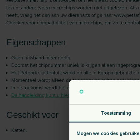
Petporte smart flap is ontworpen om het meest voorkomende ty
lezen: andere typen microchips worden niet uitgelezen. Als 
heeft, vraag het dan aan uw dierenarts of ga naar www.petsa
Checker voor compatibiliteit van microchips, om zo te contro
Eigenschappen
Geen halsband meer nodig.
Doordat het chipnummer uniek is krijgen alleen ingepro
Het Petporte kattenluik werkt op alle in Europa gebruikte id
Momenteel wordt alleen de toegang van buiten naar binnen
In de toekomst wordt het ook mogelijk het uitgaande verke
De handleiding kunt u hier downloaden.
Geschikt voor
Toestemming
Katten.
Mogen we cookies gebruike