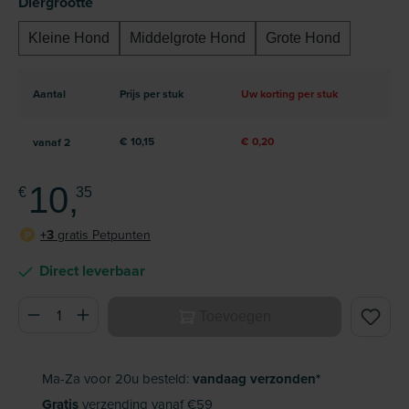
Selecteer
Diergrootte
Kleine Hond
Middelgrote Hond
Grote Hond
Aantal
Prijs per stuk
Uw korting per stuk
€ 10,15
€ 0,20
vanaf
2
10,
€
35
+3
gratis Petpunten
P
Direct leverbaar
Producthoeveelheid: Voer de gewenste hoeveelheid in of ge
Toevoegen
Ma-Za voor 20u besteld:
vandaag verzonden*
Gratis
verzending vanaf €59