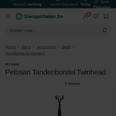
Spaar
besteld:
vandaag
verzending vanaf
Veilig
Ga naar de hoofdinhoud
Petpunten
verzonden*
€59
betalen
Home
Hond
Verzorging
Gebit
Hondentandenborstel
PETOSAN
Petosan Tandenborstel Twinhead
Afbeeldingengalerij overslaan