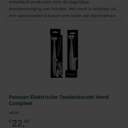
ontwikkelt producten voor de dagelijkse
mondverzorging van honden. Het merk is ontstaan uit
een samenwerking tussen een team van dierenartsen,
tandheelkundige specialisten en productontwikkelaars,
met als doel praktische oplossingen te bieden voor
een goede gebitsverzorging bij huisdieren. Het
assortiment bestaat uit tandenborstels, tandpasta's en
aanvullende mondverzorgingsproducten die zijn
ontwikkeld om eigenaren te ondersteunen bij de
dagelijkse gebitsverzorging van hun hond. Lees meer
Petosan Elektrische Tandenborstel Hond
Compleet
vanaf
22,
€
40