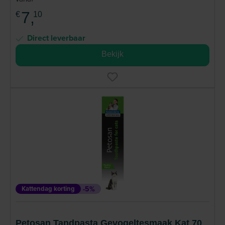
7,
€
10
Direct leverbaar
Bekijk
Kattendag korting
-5%
Petosan Tandpasta Gevogeltesmaak Kat 70