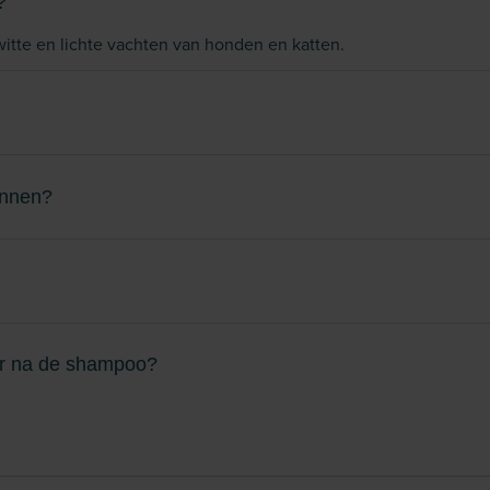
?
itte en lichte vachten van honden en katten.
unnen?
ner na de shampoo?