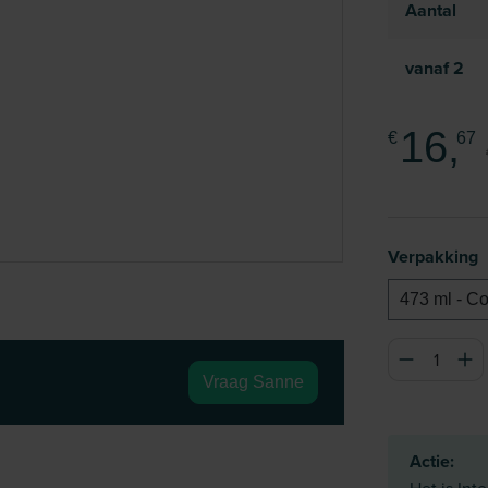
Aantal
vanaf
2
16,
€
67
Selecteer
Verpakking
473 ml - Co
Producthoeve
Vraag Sanne
Actie: