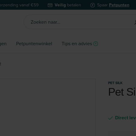
erzending vanaf €59
Veilig
betalen
Spaar
Petpunten
gen
Petpuntenwinkel
Tips en advies
o
PET SILK
Pet Si
Direct le