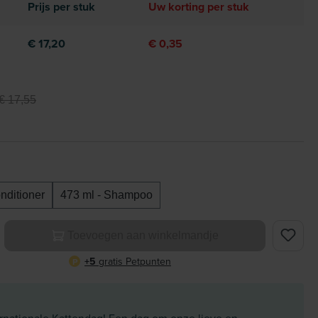
Prijs per stuk
Uw korting per stuk
€ 17,20
€ 0,35
€ 17,55
nditioner
473 ml - Shampoo
elheid: Voer de gewenste hoeveelheid in of gebruik de knoppe
Toevoegen aan winkelmandje
+5
gratis Petpunten
P