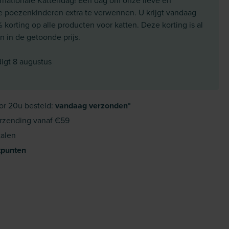
ernationale Kattendag! Een dag om onze lieve en
e poezenkinderen extra te verwennen. U krijgt vandaag
korting op alle producten voor katten. Deze korting is al
 in de getoonde prijs.
digt 8 augustus
or 20u besteld:
vandaag verzonden*
rzending vanaf €59
alen
tpunten