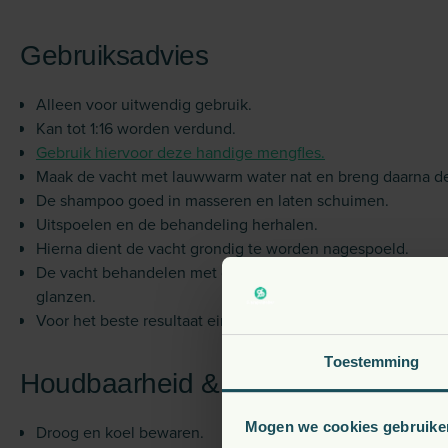
Gebruiksadvies
Alleen voor uitwendig gebruik.
Kan tot 1:16 worden verdund.
Gebruik hiervoor deze handige mengfles.
Maak de vacht met lauwwarm water nat en breng daarna de
De shampoo goed in masseren en laten schuimen.
Uitspoelen en de behandeling herhalen.
Hierna dient de vacht grondig te worden nagespoeld.
De vacht behandelen met de conditioner om de vacht te on
glanzen.
Voor het beste resultaat eindigen met een van de Pet Silk 
Toestemming
Houdbaarheid & bewaaradvies
Mogen we cookies gebruike
Droog en koel bewaren.