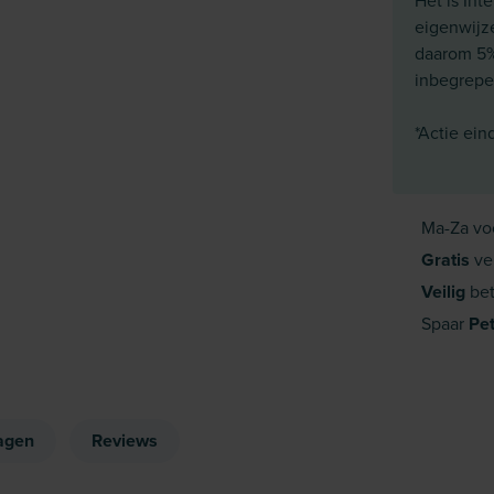
Het is Int
eigenwijz
daarom 5% 
inbegrepen
*Actie ein
Ma-Za vo
Gratis
ve
Veilig
bet
Spaar
Pe
agen
Reviews