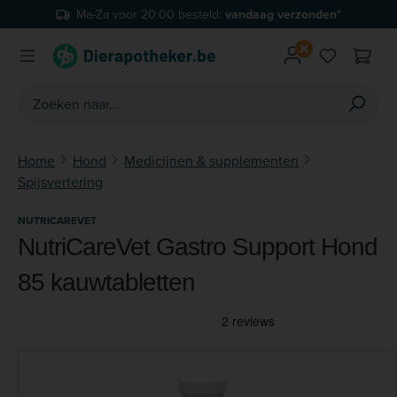
Ma-Za voor 20:00 besteld:
vandaag verzonden*
Ga naar de hoofdinhoud
Je hebt 0 
Home
Hond
Medicijnen & supplementen
Spijsvertering
NUTRICAREVET
NutriCareVet Gastro Support Hond
85 kauwtabletten
Afbeeldingengalerij overslaan