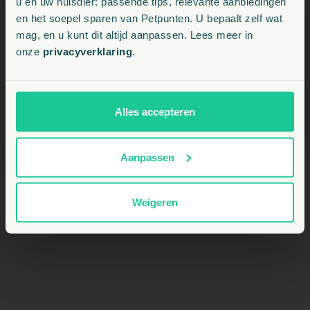
u en uw huisdier: passende tips, relevante aanbiedingen
en het soepel sparen van Petpunten. U bepaalt zelf wat
Waarvoor wordt dit product gebruikt?
Kies uw land:
mag, en u kunt dit altijd aanpassen. Lees meer in
onze
privacyverklaring
.
BE
Hoe lang mag ik Gastro Support geven?
NL
Alles accepteren
Helpt het bij diarree of wisselende ontlasting?
Aanpassen
Weigeren