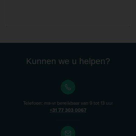
omvat producten voor uiteenlopende toepassingen,
waaronder ondersteuning van gewrichten, het
maagdarmstelsel en de natuurlijke passage van
haarballen bij katten. Lees meer
Kunnen we u helpen?
Telefoon: ma-vr bereikbaar van 9 tot 13 uur
+31 77 303 0067