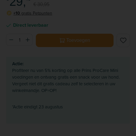
29,
€ 30,95
+10
gratis Petpunten
P
Direct leverbaar
Producthoeveelheid: Voer de gewenste hoeveelheid in of ge
Toevoegen
Actie:
Profiteer nu van 5% korting op alle Prins ProCare Mini
voedingen en ontvang gratis een snack voor uw hond.
Vergeet niet dit gratis cadeau zelf te selecteren in uw
winkelmandje. OP=OP!
*Actie eindigt 23 augustus