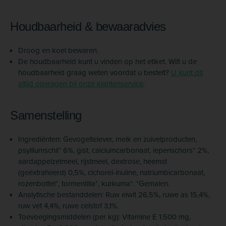
Houdbaarheid & bewaaradvies
Droog en koel bewaren.
De houdbaarheid kunt u vinden op het etiket. Wilt u de
houdbaarheid graag weten voordat u bestelt?
U kunt dit
altijd opvragen bij onze klantenservice
.
Samenstelling
Ingrediënten: Gevogeltelever, melk en zuivelproducten,
psylliumschil* 6%, gist, calcium­carbonaat, iepenschors* 2%,
aardappel­zetmeel, rijstmeel, dextrose, heemst
(geëxtraheerd) 0,5%, cichorei-inuline, natrium­bicarbonaat,
rozenbottel*, tormentilla*, kurkuma*. *Gemalen.
Analytische bestanddelen: Ruw eiwit 26,5%, ruwe as 15,4%,
ruw vet 4,4%, ruwe celstof 3,1%.
Toevoegingsmiddelen (per kg): Vitamine E 1.500 mg,