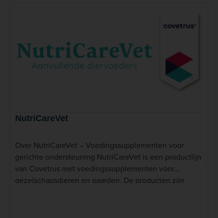
NutriCareVet
Over NutriCareVet – Voedingssupplementen voor
gerichte ondersteuning NutriCareVet is een productlijn
van Covetrus met voedingssupplementen voor
gezelschapsdieren en paarden. De producten zijn
ontwikkeld om aan te sluiten bij specifieke
voedingsbehoeften en vormen een aanvulling op de
dagelijkse verzorging van dieren. Het assortiment