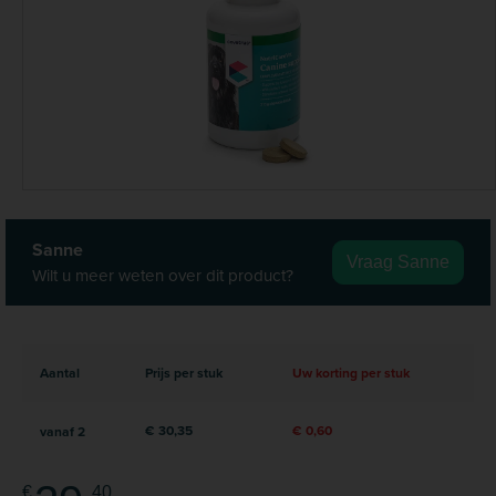
Sanne
Vraag Sanne
Wilt u meer weten over dit product?
Aantal
Prijs per stuk
Uw korting per stuk
€ 30,35
€ 0,60
vanaf
2
€
40