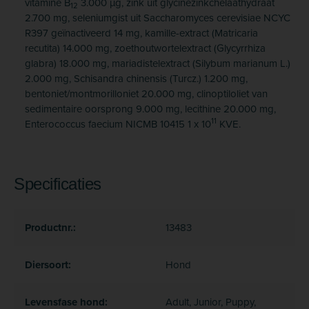
vitamine B
3.000 µg, zink uit glycinezinkchelaathydraat
12
2.700 mg, seleniumgist uit Saccharomyces cerevisiae NCYC
R397 geïnactiveerd 14 mg, kamille-extract (Matricaria
recutita) 14.000 mg, zoethout­wortelextract (Glycyrrhiza
glabra) 18.000 mg, mariadistel­extract (Silybum marianum L.)
2.000 mg, Schisandra chinensis (Turcz.) 1.200 mg,
bentoniet/­montmorilloniet 20.000 mg, clinoptiloliet van
sedimentaire oorsprong 9.000 mg, lecithine 20.000 mg,
11
Enterococcus faecium NICMB 10415 1 x 10
KVE.
Specificaties
Productnr.:
13483
Diersoort:
Hond
Levensfase hond:
Adult, Junior, Puppy,