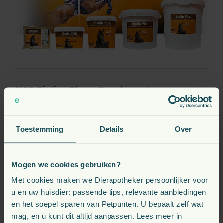
NAF Biotine Plus – Supplement voor
hoefgezondheid bij paarden
vanaf
Toestemming
Details
Over
41,
€
10
Verwachte leverdatum: 2026-08-11
Mogen we cookies gebruiken?
Met cookies maken we Dierapotheker persoonlijker voor
Bekijk
u en uw huisdier: passende tips, relevante aanbiedingen
en het soepel sparen van Petpunten. U bepaalt zelf wat
mag, en u kunt dit altijd aanpassen. Lees meer in