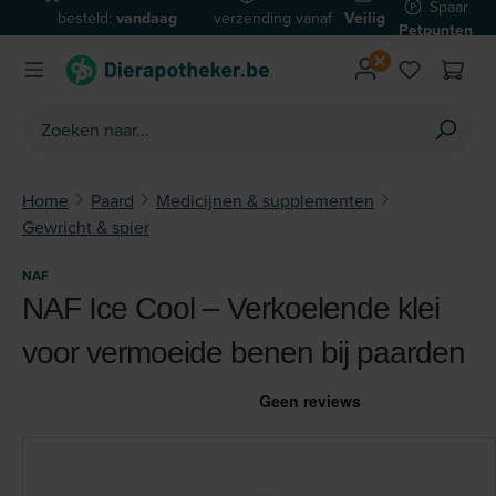
Spaar
besteld:
vandaag
verzending vanaf
Veilig
Ga naar de hoofdinhoud
Petpunten
verzonden*
€59
betalen
Home
Paard
Medicijnen & supplementen
Gewricht & spier
NAF
NAF Ice Cool – Verkoelende klei
voor vermoeide benen bij paarden
Afbeeldingengalerij overslaan