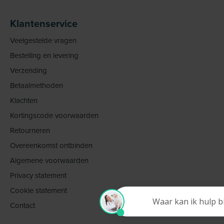
Klantenservice
Veelgestelde vragen
Bestelling en levering
Verzending
Betaalmethoden
Klachten
Kortingscode voorwaarden
Retourneren
Overeenkomst ontbinden
Algemene voorwaarden
Privacy statement
Cookie statement
Contact