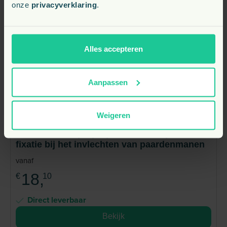
onze
privacyverklaring
.
Alles accepteren
Aanpassen
Weigeren
NAF Braid It Up Spray 500 ml – Grip en
fixatie bij het invlechten van paardenmanen
vanaf
18,
€
10
Direct leverbaar
Bekijk