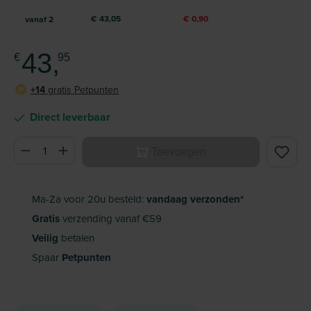
€ 43,05
€ 0,90
vanaf
2
43,
€
95
+14
gratis Petpunten
P
Direct leverbaar
Producthoeveelheid: Voer de gewenste hoeveelheid in of ge
Toevoegen
Ma-Za voor 20u besteld:
vandaag verzonden*
Gratis
verzending vanaf €59
Veilig
betalen
Spaar
Petpunten