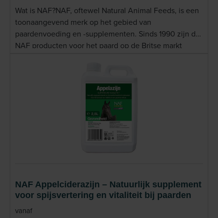
Wat is NAF?NAF, oftewel Natural Animal Feeds, is een
toonaangevend merk op het gebied van
paardenvoeding en -supplementen. Sinds 1990 zijn de
NAF producten voor het paard op de Britse markt
verschenen, waar ze sindsdien een sterke reputatie
hebben opgebouwd. De natuurlijke NAF producten
hebben inmiddels ook hun weg gevonden naar
Nederlandse paardenprofessionals en dierenartsen.
NAF staat bekend om zijn innovatieve,
wetenschappelijk onderbouwde oplossingen die
paarden op een natuurlijke manier ondersteunen. De
producten worden wereldwijd aanbevolen door ruiters
en dierenartsen. Lees meer
NAF Appelciderazijn – Natuurlijk supplement
voor spijsvertering en vitaliteit bij paarden
vanaf