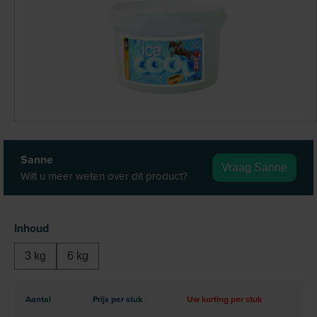
Sanne
Vraag Sanne
Wilt u meer weten over dit product?
Selecteer
Inhoud
3 kg
6 kg
Aantal
Prijs per stuk
Uw korting per stuk