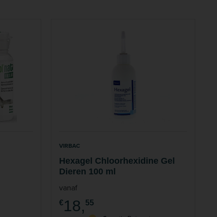
VIRBAC
Hexagel Chloorhexidine Gel
Dieren 100 ml
vanaf
18,
€
55