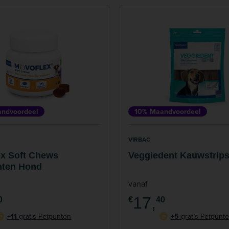
ndvoordeel
10% Maandvoordeel
VIRBAC
x Soft Chews
Veggiedent Kauwstrip
hten Hond
vanaf
17,
0
€
40
+11
gratis Petpunten
+5
gratis Petpunt
P
P