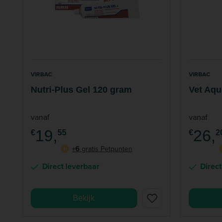
VIRBAC
VIRBAC
Nutri-Plus Gel 120 gram
Vet Aqu
vanaf
vanaf
19,
26,
€
55
€
2
+6
gratis Petpunten
P
Direct leverbaar
Direct
Bekijk