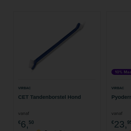
10% Maa
VIRBAC
VIRBAC
CET Tandenborstel Hond
Pyoder
vanaf
vanaf
6,
23,
€
50
€
9