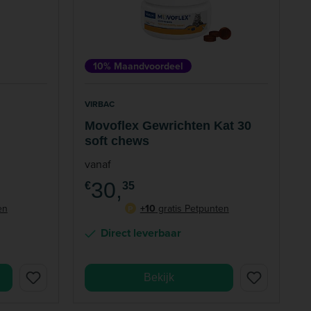
10% Maandvoordeel
VIRBAC
Movoflex Gewrichten Kat 30
soft chews
vanaf
30,
€
35
en
+10
gratis Petpunten
P
Direct leverbaar
Bekijk