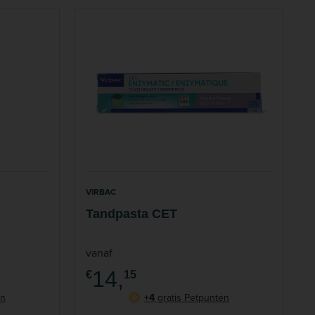
VIRBAC
s
Tandpasta CET
vanaf
14,
€
15
en
+4
gratis Petpunten
P