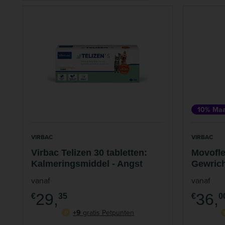
10% Maa
VIRBAC
VIRBAC
Virbac Telizen 30 tabletten:
Movofle
Kalmeringsmiddel - Angst
Gewric
vanaf
vanaf
29,
36,
€
35
€
0
+9
gratis Petpunten
P