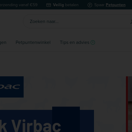
erzending vanaf €59
Veilig
betalen
Spaar
Petpunten
gen
Petpuntenwinkel
Tips en advies