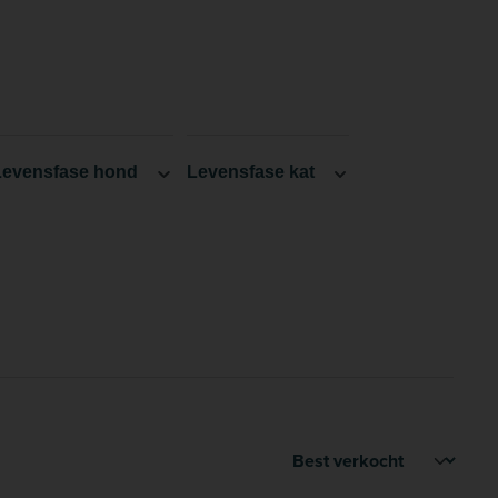
Levensfase hond
Levensfase kat