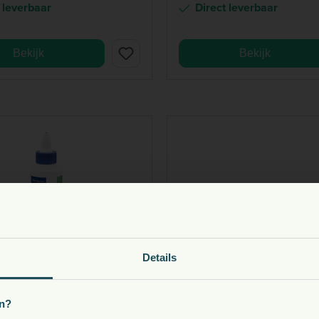
 leverbaar
Direct leverbaar
Bekijk
Bekijk
oeding, snacks, supplementen en meer voor uw dier
Details
Kies uw land:
VIRBAC
n?