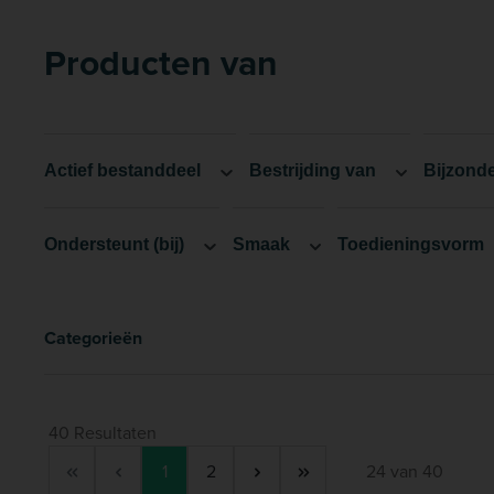
Producten van
Actief bestanddeel
Bestrijding van
Bijzond
Ondersteunt (bij)
Smaak
Toedieningsvorm
Categorieën
40 Resultaten
Pagina
Pagina
1
2
24 van 40