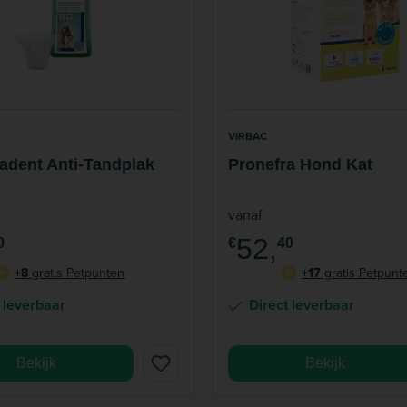
VIRBAC
adent Anti-Tandplak
Pronefra Hond Kat
vanaf
52,
0
€
40
+8
gratis Petpunten
+17
gratis Petpunt
P
P
 leverbaar
Direct leverbaar
Bekijk
Bekijk