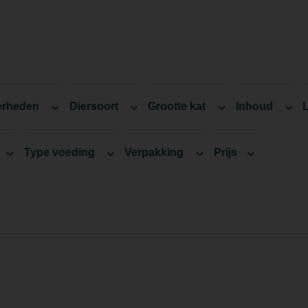
erheden
Diersoort
Grootte kat
Inhoud
Type voeding
Verpakking
Prijs