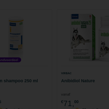
ndvoordeel
VIRBAC
m shampoo 250 ml
Anibidiol Nature
vanaf
71,
5
€
00