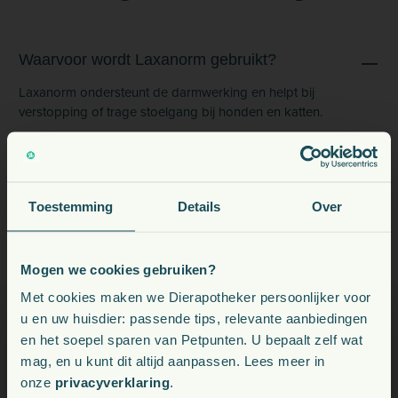
Waarvoor wordt Laxanorm gebruikt?
Laxanorm ondersteunt de darmwerking en helpt bij
verstopping of trage stoelgang bij honden en katten.
Mag Laxanorm langdurig worden gebruikt?
Toestemming
Details
Over
Werkt het ook bij haarballen bij katten?
Mogen we cookies gebruiken?
Voeding, snacks, supplementen en meer voor uw dier
Met cookies maken we Dierapotheker persoonlijker voor
Is Laxanorm smakelijk voor honden en katten?
u en uw huisdier: passende tips, relevante aanbiedingen
en het soepel sparen van Petpunten. U bepaalt zelf wat
Kies uw land:
mag, en u kunt dit altijd aanpassen. Lees meer in
Kan Laxanorm gecombineerd worden met
onze
privacyverklaring
.
BE
andere supplementen?