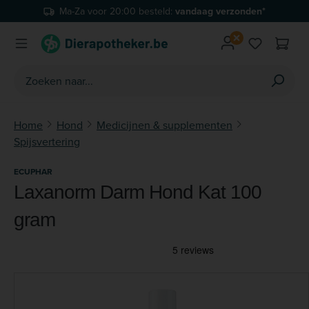
Ma-Za voor 20:00 besteld:
vandaag verzonden*
Ga naar de hoofdinhoud
Je hebt 0 
Home
Hond
Medicijnen & supplementen
Spijsvertering
ECUPHAR
Laxanorm Darm Hond Kat 100
gram
Afbeeldingengalerij overslaan