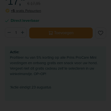
17,
€ 17,95
+5
gratis Petpunten
P
Direct leverbaar
Producthoeveelheid: Voer de gewenste hoeveelheid in of ge
Toevoegen
Actie:
Profiteer nu van 5% korting op alle Prins ProCare Mini
voedingen en ontvang gratis een snack voor uw hond.
Vergeet niet dit gratis cadeau zelf te selecteren in uw
winkelmandje. OP=OP!
*Actie eindigt 23 augustus