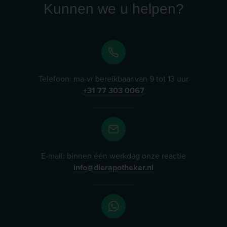
Animalcare Group en is een snelgroeiende en
Kunnen we u helpen?
duurzame farmaceutische organisatie die zich inzet
voor de gezondheid van dieren. Lees meer
Telefoon: ma-vr bereikbaar van 9 tot 13 uur
+31 77 303 0067
E-mail: binnen één werkdag onze reactie
info@dierapotheker.nl