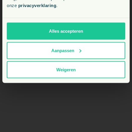
onze
privacyverklaring
.
BE
Is EasyPill Digest Comfort geschikt voor
puppy’s?
NL
Alles accepteren
Aanpassen
Weigeren