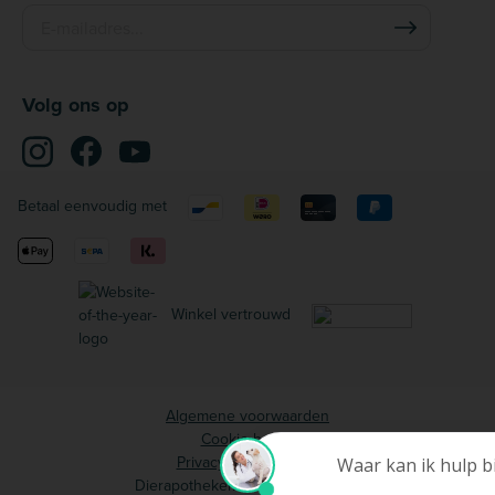
Volg ons op
Betaal eenvoudig met
Winkel vertrouwd
Algemene voorwaarden
Cookie beleid
Privacy voorwaarden
Dierapotheker.be © 2006 - 2026