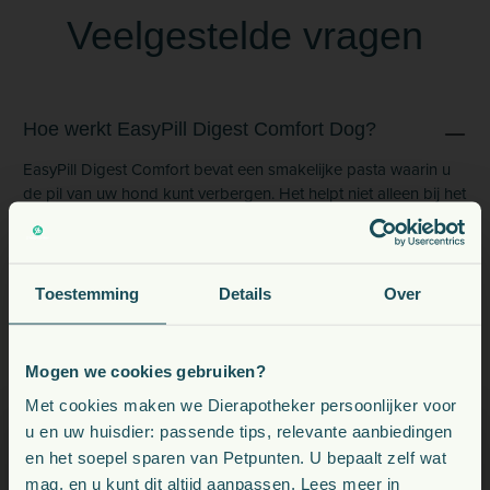
Veelgestelde vragen
Hoe werkt EasyPill Digest Comfort Dog?
EasyPill Digest Comfort bevat een smakelijke pasta waarin u
de pil van uw hond kunt verbergen. Het helpt niet alleen bij het
toedienen van medicijnen, maar ondersteunt ook de
spijsvertering van uw huisdier.
Toestemming
Details
Over
Hoe gebruik ik EasyPill Digest Comfort voor
mijn hond?
Mogen we cookies gebruiken?
Voeding, snacks, supplementen en meer voor uw dier
Met cookies maken we Dierapotheker persoonlijker voor
Bevat EasyPill Digest Comfort kunstmatige
u en uw huisdier: passende tips, relevante aanbiedingen
kleurstoffen of conserveringsmiddelen?
en het soepel sparen van Petpunten. U bepaalt zelf wat
Kies uw land:
mag, en u kunt dit altijd aanpassen. Lees meer in