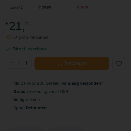
€ 20,85
€ 0,40
vanaf
2
21,
€
25
+7
gratis Petpunten
P
Direct leverbaar
Producthoeveelheid: Voer de gewenste hoeveelheid in of ge
Toevoegen
Ma-Za voor 20u besteld:
vandaag verzonden*
Gratis
verzending vanaf €59
Veilig
betalen
Spaar
Petpunten