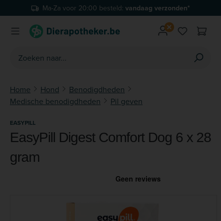
Ma-Za voor 20:00 besteld:
vandaag verzonden*
Ga naar de hoofdinhoud
Je hebt 0 
Home
Hond
Benodigdheden
Medische benodigdheden
Pil geven
EASYPILL
EasyPill Digest Comfort Dog 6 x 28
gram
Afbeeldingengalerij overslaan