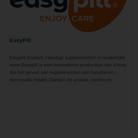
EasyPill
Easypill &ndash; Handige supplementen in smakelijke
vorm Easypill is een innovatieve productlijn van Virbac
die het geven van supplementen aan huisdieren
eenvoudig maakt. Dankzij de unieke, zachte en
smakelijke textuur nemen honden en katten de
producten graag in, waardoor toediening nauwelijks
moeite kost. Easypill combineert gebruiksgemak met
gerichte gezondheidsvoordelen, zodat u uw huisdier
zonder stress kunt ondersteunen. Bij Dierapotheker.nl
vindt u een compleet assortiment Easypill-producten,
afgestemd op veelvoorkomende behoeften bij hond