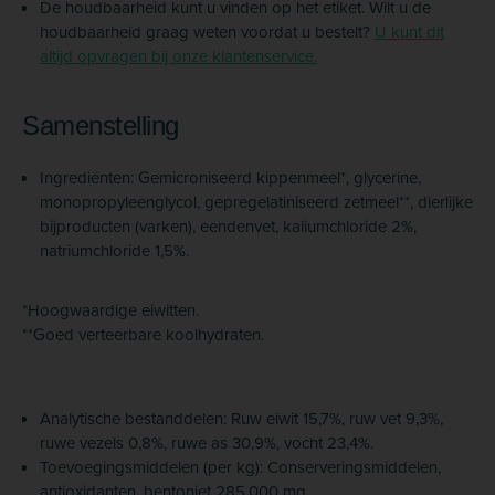
De houdbaarheid kunt u vinden op het etiket. Wilt u de
houdbaarheid graag weten voordat u bestelt?
U kunt dit
altijd opvragen bij onze klantenservice.
Samenstelling
Ingrediënten: Gemicroniseerd kippenmeel*, glycerine,
monopropyleenglycol, gepregelatiniseerd zetmeel**, dierlijke
bijproducten (varken), eendenvet, kaliumchloride 2%,
natriumchloride 1,5%.
*Hoogwaardige eiwitten.
**Goed verteerbare koolhydraten.
Analytische bestanddelen: Ruw eiwit 15,7%, ruw vet 9,3%,
ruwe vezels 0,8%, ruwe as 30,9%, vocht 23,4%.
Toevoegingsmiddelen (per kg): Conserveringsmiddelen,
antioxidanten, bentoniet 285.000 mg.