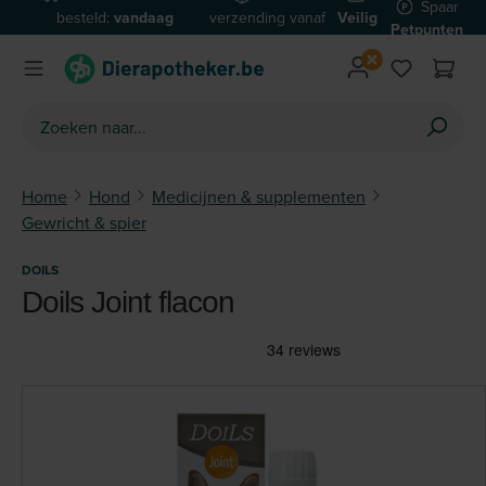
Spaar
besteld:
vandaag
verzending vanaf
Veilig
Ga naar de hoofdinhoud
Petpunten
verzonden*
€59
betalen
Home
Hond
Medicijnen & supplementen
Gewricht & spier
DOILS
Doils Joint flacon
Afbeeldingengalerij overslaan