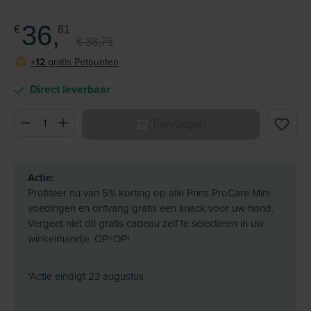
36,
€
81
€ 38,75
+12
gratis Petpunten
P
Direct leverbaar
Producthoeveelheid: Voer de gewenste hoeveelheid in of ge
Toevoegen
Actie:
Profiteer nu van 5% korting op alle Prins ProCare Mini
voedingen en ontvang gratis een snack voor uw hond.
Vergeet niet dit gratis cadeau zelf te selecteren in uw
winkelmandje. OP=OP!
*Actie eindigt 23 augustus