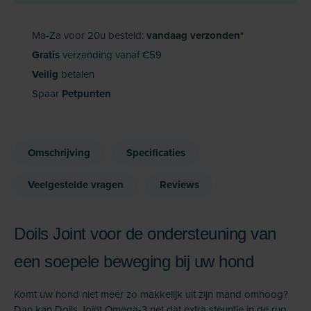
Ma-Za voor 20u besteld:
vandaag verzonden*
Gratis
verzending vanaf €59
Veilig
betalen
Spaar
Petpunten
Omschrijving
Specificaties
Veelgestelde vragen
Reviews
Doils Joint voor de ondersteuning van
een soepele beweging bij uw hond
Komt uw hond niet meer zo makkelijk uit zijn mand omhoog?
Dan kan Doils Joint Omega-3 net dat extra steuntje in de rug