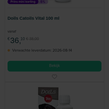
Prins mini korting
-5%
Doils Catoils Vital 100 ml
vanaf
36,
€
10
€ 38,00
Verwachte leverdatum: 2026-08-14
Bekijk