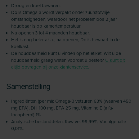
Droog en koel bewaren.
Doils Omega 3 wordt verpakt onder zuurstofvrije
omstandigheden, waardoor het probleemloos 2 jaar
houdbaar is op kamertemperatuur.
Na openen 3 tot 4 maanden houdbaar.
Het is nog beter als u, na openen, Doils bewaart in de
koelkast.
De houdbaarheid kunt u vinden op het etiket. Wilt u de
houdbaarheid graag weten voordat u bestelt?
U kunt dit
altijd opvragen bij onze klantenservice.
Samenstelling
Ingrediënten (per ml): Omega-3 vetzuren 63% (waarvan 450
mg EPA), DH 100 mg, ETA 25 mg, Vitamine E (alfa-
tocopherol) 1%.
Analytische bestanddelen: Ruw vet 99,99%, Vochtgehalte
0,01%.