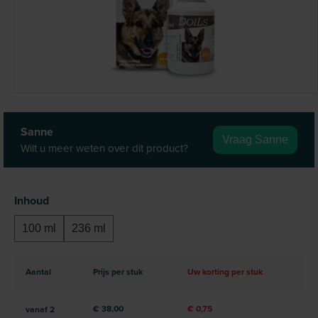
Sanne
Vraag Sanne
Wilt u meer weten over dit product?
Selecteer
Inhoud
100 ml
236 ml
Aantal
Prijs per stuk
Uw korting per stuk
€ 38,00
€ 0,75
vanaf
2