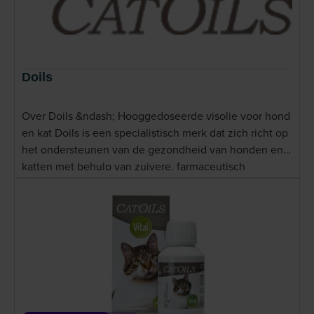
Doils
Over Doils &ndash; Hooggedoseerde visolie voor hond
en kat Doils is een specialistisch merk dat zich richt op
het ondersteunen van de gezondheid van honden en
katten met behulp van zuivere, farmaceutisch
gezuiverde visolie. De producten van Doils zijn rijk aan
hoogwaardige omega-3-vetzuren (EPA en DHA) en
worden specifiek ingezet ter ondersteuning van
gewrichten, huid, vitaliteit en algeheel welzijn. Bij
Dierapotheker.nl vindt u diverse varianten van Doils,
afgestemd op de individuele behoeften van uw hond
of kat. De olie is zeer geconcentreerd, smakelijk en
eenvoudig toe te dienen via het voer. Lees meer