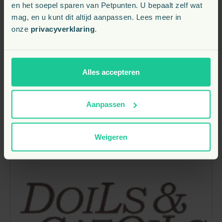
en het soepel sparen van Petpunten. U bepaalt zelf wat
mag, en u kunt dit altijd aanpassen. Lees meer in
onze
privacyverklaring
.
Alles accepteren
Aanpassen
Weigeren
Meer producten van Doils: