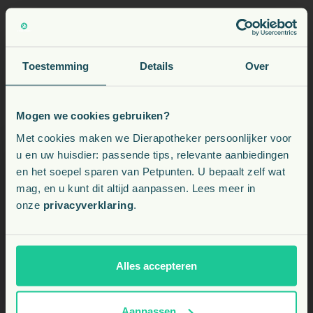
Hoe onderhoud ik de nageltrimmer het beste?
Toestemming
Details
Over
Is deze nagelknipper geschikt voor alle
hondenrassen?
Mogen we cookies gebruiken?
Voeding, snacks, supplementen en meer voor uw dier
Met cookies maken we Dierapotheker persoonlijker voor
u en uw huisdier: passende tips, relevante aanbiedingen
en het soepel sparen van Petpunten. U bepaalt zelf wat
Kies uw land:
mag, en u kunt dit altijd aanpassen. Lees meer in
onze
privacyverklaring
.
BE
NL
Alles accepteren
Aanpassen