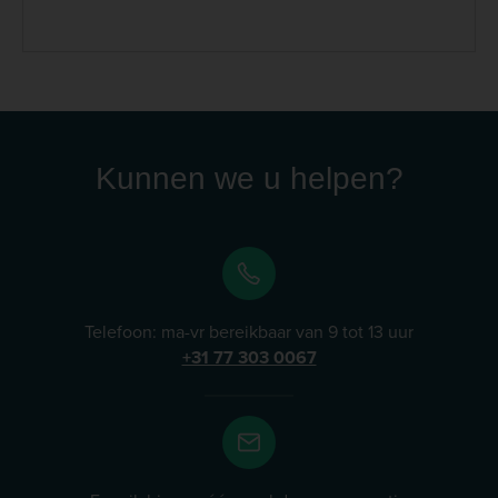
assortiment staat het welzijn van huisdieren centraal,
waarbij producten worden ontworpen om aan te
sluiten bij de dagelijkse behoeften van zowel dier als
eigenaar. Lees meer
Kunnen we u helpen?
Telefoon: ma-vr bereikbaar van 9 tot 13 uur
+31 77 303 0067