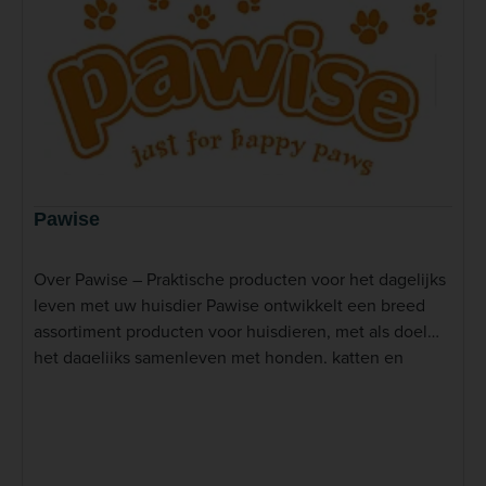
Pawise
Over Pawise – Praktische producten voor het dagelijks
leven met uw huisdier Pawise ontwikkelt een breed
assortiment producten voor huisdieren, met als doel
het dagelijks samenleven met honden, katten en
andere huisdieren gemakkelijker en plezieriger te
maken. Het merk richt zich op functionele, betaalbare
en gebruiksvriendelijke producten voor verzorging,
training, spel en beweging. Bij de ontwikkeling van het