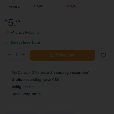
€ 5,65
€ 0,10
vanaf
2
5,
€
75
+1
gratis Petpunten
P
Direct leverbaar
Producthoeveelheid: Voer de gewenste hoeveelheid in of ge
Toevoegen
Ma-Za voor 20u besteld:
vandaag verzonden*
Gratis
verzending vanaf €59
Veilig
betalen
Spaar
Petpunten