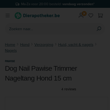
Ma-Za voor 20:00 besteld:
vandaag verzonden*
Ga naar de hoofdinhoud
Je hebt 0 
Home
Hond
Verzorging
Huid, vacht & nagels
Nagels
PAWISE
Dog Nail Pawise Trimmer
Nageltang Hond 15 cm
Afbeeldingengalerij overslaan